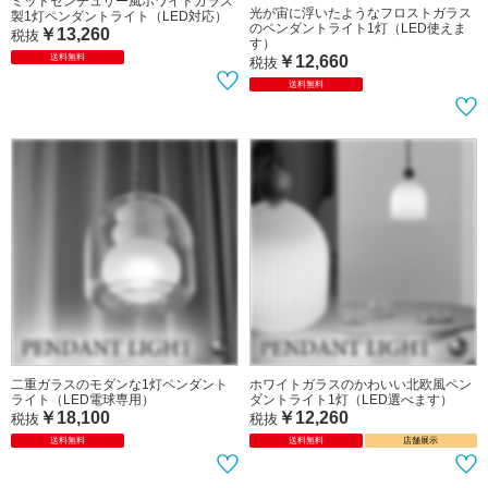
天然木オーク材と気泡バブルガラスの
天然木オーク材とクリアガラスの北欧
北欧風1灯ペンダントライト（LED対
風1灯ペンダントライト（LED対応）
応）
￥13,260
税抜
￥13,260
税抜
送料無料
店舗展示
送料無料
店舗展示
ミッドセンチュリー風ホワイトガラス
光が宙に浮いたようなフロストガラス
製1灯ペンダントライト（LED対応）
のペンダントライト1灯（LED使えま
￥13,260
税抜
す）
￥12,660
送料無料
税抜
送料無料