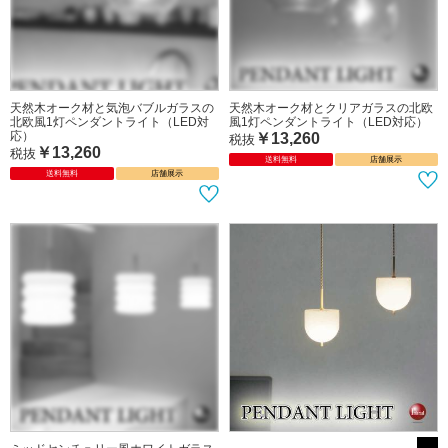
ミッドセンチュリーなオブジェ風1灯
キャンディーお菓子みたいな超かわい
ペンダントライト（オレンジ色・LED
いペンダントライト1灯（ガラス製・
専用）
LED対応）
￥17,800
税抜
￥12,260
税抜
送料無料
送料無料
店舗展示