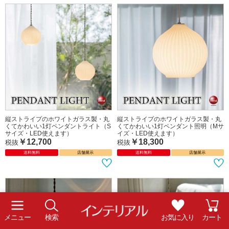
二重ガラスのモダンな1灯ペンダント
ホワイトガラスのかわいい北欧風ペン
ライト（LED電球専用）
ダントライト1灯（LED選べます）
￥18,100
￥12,260
税抜
税抜
送料無料
送料無料
店舗展示
メニュー
検索
お気に入り
カート