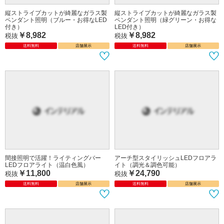
縦ストライプカットが綺麗なガラス製
縦ストライプカットが綺麗なガラス製
ペンダント照明（ブルー・お得なLED
ペンダント照明（緑グリーン・お得な
付き）
LED付き）
￥8,982
￥8,982
税抜
税抜
送料無料
店舗展示
送料無料
店舗展示
間接照明で活躍！ライティングバー
アーチ型スタイリッシュLEDフロアラ
LEDフロアライト（温白色風）
イト（調光＆調色可能）
￥11,800
￥24,790
税抜
税抜
送料無料
店舗展示
送料無料
店舗展示