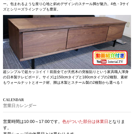
ー。包まれるような座り心地と斜めデザインのスチール脚が魅力。4色・3サイ
ズとシリーズラインナップも豊富。
超シンプルで超カッコイイ！前面全てが天然木の突板貼りという家具職人渾身
の日本製テレビボード。サイズは150cmタイプと180cmタイプの2種類、素材
もウォールナットとオーク材、脚は木製とスチール製の2種類から選べる！
営業日カレンダー
営業時間は10:00～17:00です。
色がついた部分は休業日
となりま
す。
直営ショップの休業日とは異なります。