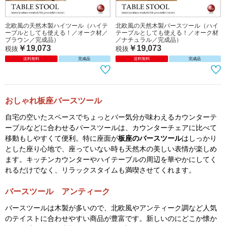
北欧風の天然木製ハイツール（ハイテ
北欧風の天然木製バースツール（ハイ
ーブルとしても使える！／オーク材／
テーブルとしても使える！／オーク材
ブラウン／完成品）
／ナチュラル／完成品）
￥19,073
￥19,073
税抜
税抜
送料無料
完成品
送料無料
完成品
おしゃれ板座バースツール
自宅の空いたスペースでちょっとバー気分が味わえるカウンターテ
ーブルなどに合わせるバースツールは、カウンターチェアに比べて
移動もしやすくて便利。特に座面が
板座のバースツール
はしっかり
とした座り心地で、座っていない時も天然木の美しい表情が楽しめ
ます。キッチンカウンターやハイテーブルの周辺を華やかにしてく
れるだけでなく、リラックスタイムも満喫させてくれます。
バースツール アンティーク
バースツールは木製が多いので、北欧風やアンティーク調など人気
のテイストに合わせやすい商品が豊富です。新しいのにどこか懐か