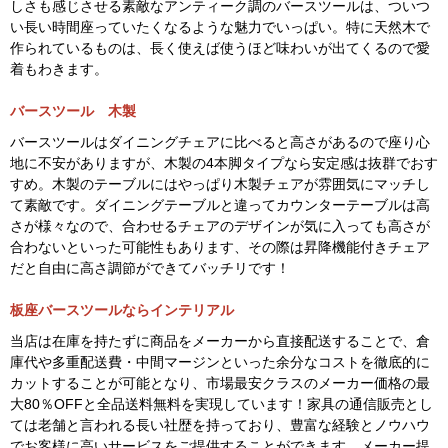
しさも感じさせる素敵なアンティーク調のバースツールは、ついつ
い長い時間座っていたくなるような魅力でいっぱい。特に天然木で
作られているものは、長く使えば使うほど味わいが出てくるので愛
着もわきます。
バースツール 木製
バースツールはダイニングチェアに比べると高さがあるので座り心
地に不安がありますが、木製の4本脚タイプなら安定感は抜群でおす
すめ。木製のテーブルにはやっぱり木製チェアが雰囲気にマッチし
て素敵です。ダイニングテーブルと違ってカウンターテーブルは高
さが様々なので、合わせるチェアのデザインが気に入っても高さが
合わないといった可能性もあります、その際は昇降機能付きチェア
だと自由に高さ調節ができてバッチリです！
板座バースツールならインテリアル
当店は在庫を持たずに商品をメーカーから直接配送することで、倉
庫代や多重配送費・中間マージンといった余分なコストを徹底的に
カットすることが可能となり、市場最安クラスのメーカー価格の最
大80％OFFと全品送料無料を実現しています！家具の通信販売とし
ては老舗と言われる長い社歴を持っており、豊富な経験とノウハウ
でお客様に高いサービスをご提供することができます。メーカー提