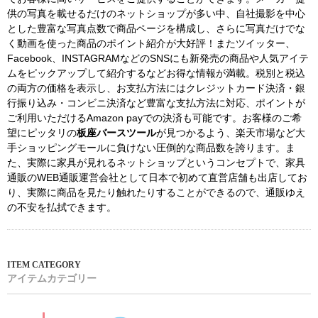
供の写真を載せるだけのネットショップが多い中、自社撮影を中心
とした豊富な写真点数で商品ページを構成し、さらに写真だけでな
く動画を使った商品のポイント紹介が大好評！またツイッター、
Facebook、INSTAGRAMなどのSNSにも新発売の商品や人気アイテ
ムをピックアップして紹介するなどお得な情報が満載。税別と税込
の両方の価格を表示し、お支払方法にはクレジットカード決済・銀
行振り込み・コンビニ決済など豊富な支払方法に対応、ポイントが
ご利用いただけるAmazon payでの決済も可能です。お客様のご希
望にピッタリの
板座バースツール
が見つかるよう、楽天市場など大
手ショッピングモールに負けない圧倒的な商品数を誇ります。ま
た、実際に家具が見れるネットショップというコンセプトで、家具
通販のWEB通販運営会社として日本で初めて直営店舗も出店してお
り、実際に商品を見たり触れたりすることができるので、通販ゆえ
の不安を払拭できます。
アイテムカテゴリー