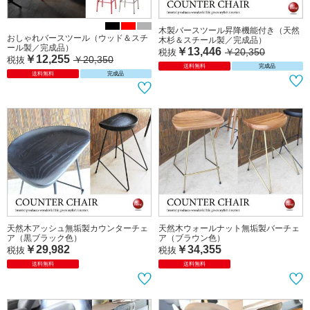
木製バースツール昇降機能付き（天然
おしゃれバースツール（ウッド＆スチ
木杉＆スチール製／完成品）
ール製／完成品）
￥13,446
￥20,350
税抜
￥12,255
￥20,350
税抜
送料無料
完成品
送料無料
完成品
天然木アッシュ無垢製カウンターチェ
天然木ウォールナット無垢製バーチェ
ア（黒ブラック色）
ア（ブラウン色）
￥29,982
￥34,355
税抜
税抜
送料無料
送料無料