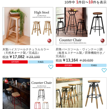
1
10
10
件中
件目〜
件を表示
木製ハイスツールナチュラルカラー
昇降バースツール・ヴィンテージ調
（天然木オーク製／完成品）
（板座＆スチール製／昇降機能付き／
完成品）
￥17,082
￥23,100
税抜
￥13,164
￥20,020
税抜
送料無料
完成品
送料無料
完成品