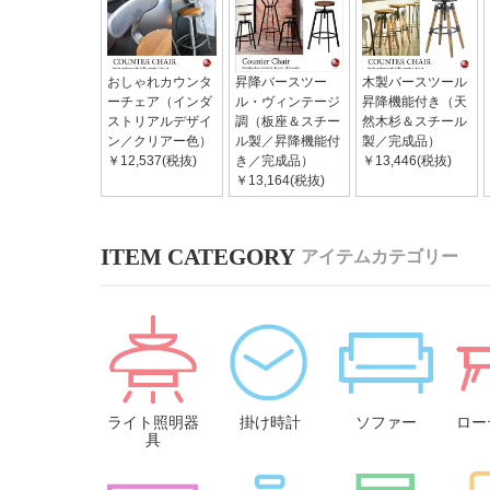
おしゃれカウンタ
昇降バースツー
木製バースツール
ーチェア（インダ
ル・ヴィンテージ
昇降機能付き（天
ストリアルデザイ
調（板座＆スチー
然木杉＆スチール
ン／クリアー色）
ル製／昇降機能付
製／完成品）
￥12,537(税抜)
き／完成品）
￥13,446(税抜)
￥13,164(税抜)
アイテムカテゴリー
ライト照明器
掛け時計
ソファー
ロー
具