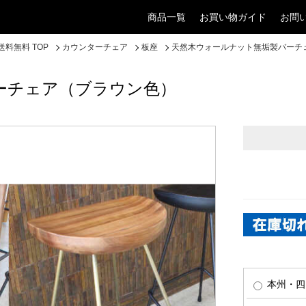
商品一覧
お買い物ガイド
お問
料無料 TOP
カウンターチェア
板座
天然木ウォールナット無垢製バーチ
ーチェア（ブラウン色）
本州・四