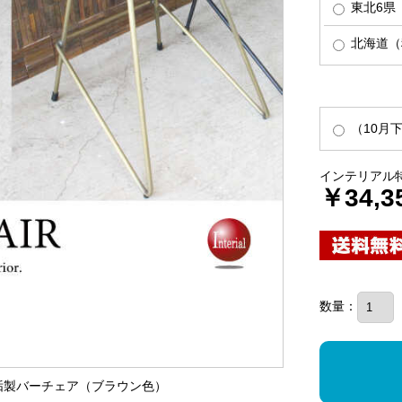
東北6県
北海道（税
（10月
インテリアル
￥34,3
数量：
無垢製バーチェア（ブラウン色）