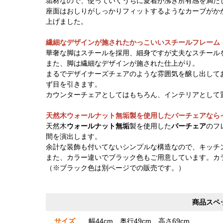
垢材なので、使っていくうちに愛着が沸き所有感を満た
座面はおしりがしっかりフィットするようなカーブがか
上げました。
繊細なデザインが施されたかっこいいスチールフレーム
華奢な脚はスチールを採用、細身ですが丈夫なスチール
また、脚は繊細なデザインが施された仕上がり。
まるでデザイナーズチェアのような雰囲気を醸し出して
ず目を引きます。
カウンターチェアとしてはもちろん、インテリアとして
天然木ウォールナット無垢製を使用したバーチェアなら
天然木
ウォールナット無垢
製を使用した
バーチェア
のフ
間を演出します。
余計な装飾も付いてないシンプルな構造なので、キッチ
また、カラー違いでブラック色もご用意しています。カ
（※ブラック色は別ページでの販売です。）
商品スペ
サイズ
幅44cm、奥行49cm、高さ69cm