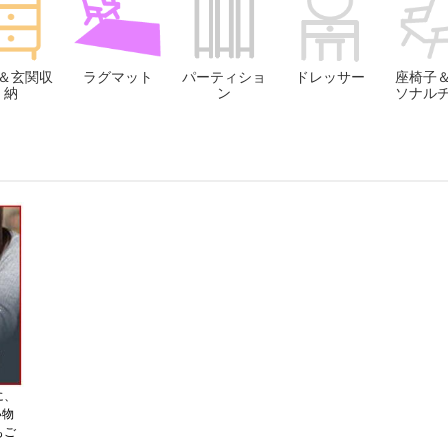
＆玄関収
ラグマット
パーティショ
ドレッサー
座椅子
納
ン
ソナル
に、
い物
もご