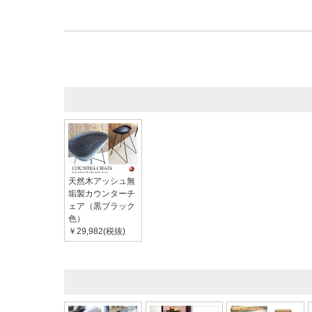
天然木アッシュ無
垢製カウンターチ
ェア（黒ブラック
色）
￥29,982(税抜)