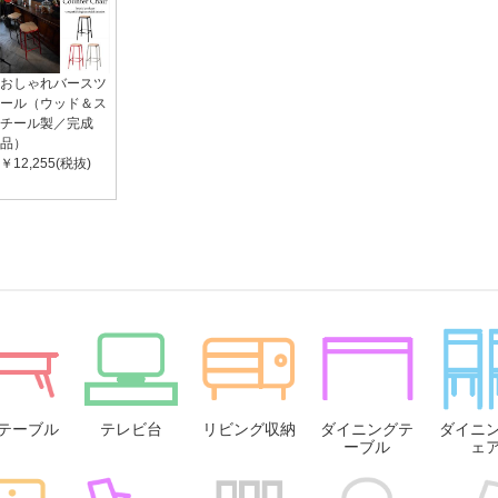
おしゃれバースツ
ール（ウッド＆ス
チール製／完成
品）
￥12,255(税抜)
テーブル
テレビ台
リビング収納
ダイニングテ
ダイニ
ーブル
ェ