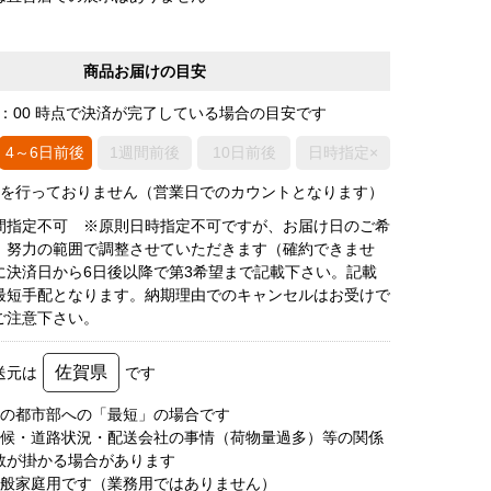
商品お届けの目安
0：00 時点で決済が完了している場合の目安です
4～6日前後
1週間前後
10日前後
日時指定×
荷を行っておりません（営業日でのカウントとなります）
間指定不可 ※原則日時指定不可ですが、お届け日のご希
、努力の範囲で調整させていただきます（確約できませ
に決済日から6日後以降で第3希望まで記載下さい。記載
最短手配となります。納期理由でのキャンセルはお受けで
ご注意下さい。
佐賀県
送元は
です
圏の都市部への「最短」の場合です
天候・道路状況・配送会社の事情（荷物量過多）等の関係
数が掛かる場合があります
一般家庭用です（業務用ではありません）