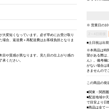
※ 営業日の1
2～4日前後
が大変短くなっています。必ず早めにお受け取り
た場合、返送費＋再配送費はお客様負担となりま
■土日祝は出
※本商品は時
木目や質感が異なります。見た目の仕上がり感の
望がある際は
了承ください。
ん）。備考欄
がない場合は
きませんので
この商品の発
■関東・関西
■配送地域や
で目安より日
■商品は全て