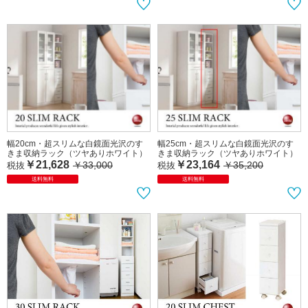
幅60.5cm・キャスター付きランドリー
幅70.5cm・キャスター付きランドリー
ラック（完成品）
チェスト（完成品）
￥21,346
￥21,346
￥37,400
￥37,400
税抜
税抜
送料無料
完成品
送料無料
完成品
幅20cm・超スリムな白鏡面光沢のす
幅25cm・超スリムな白鏡面光沢のす
きま収納ラック（ツヤありホワイト）
きま収納ラック（ツヤありホワイト）
￥21,628
￥23,164
￥33,000
￥35,200
税抜
税抜
送料無料
送料無料