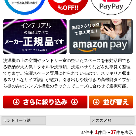
洗濯機の上の空間やランドリー室の空いたスペースを有効活用でき
る収納が大人気！タオルや洗剤類、洗濯ハサミなどを効率良く整理
できます。洗濯スペース専用に作られているので、スッキリと収ま
るスリムなサイズ設計が魅力。引き出しや鏡付きの高機能タイプか
ら棚のみのシンプル構造のラックまでニーズに合わせて選択可能。
1
37
37
件中
件目〜
件を表示