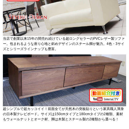
リビングでもキッチンでも書斎・寝室でも何処でも活躍してくれるスタイリッ
シュな収納家具シリーズ。ブラウン＆ナチュラルの2色でブラックとのツートン
カラーがセンスの良さを感じさせます。
当店で創業以来15年の間売れ続けている超ロングセラーのPVCレザー製ソファ
ー。包まれるような座り心地と斜めデザインのスチール脚が魅力。4色・3サイ
ズとシリーズラインナップも豊富。