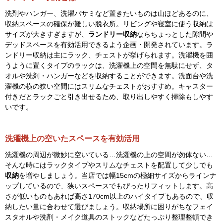
幅14cm・スリムトイレラック白ホワ
イト（コンパクト収納）
￥9,528
￥17,600
税抜
送料無料
完成品
ランドリー収納とは？
洗剤やハンガー、洗濯バサミなど置きたいものは山ほどあるのに、
収納スペースの確保が難しい脱衣所。リビングや寝室に使う収納は
サイズが大きすぎますが、
ランドリー収納
ならちょっとした隙間や
デッドスペースを有効活用できるよう企画・開発されています。ラ
ンドリー収納は主にラック、チェストが挙げられます。洗濯機を囲
うように置くタイプのラックは、洗濯機上の空間を無駄にせず、タ
オルや洗剤・ハンガーなどを収納することができます。洗面台や洗
濯機の横の狭い空間にはスリムなチェストがおすすめ。キャスター
付きだとラックごと引き出せるため、取り出しやすく掃除もしやす
いです。
洗濯機上の空いたスペースを有効活用