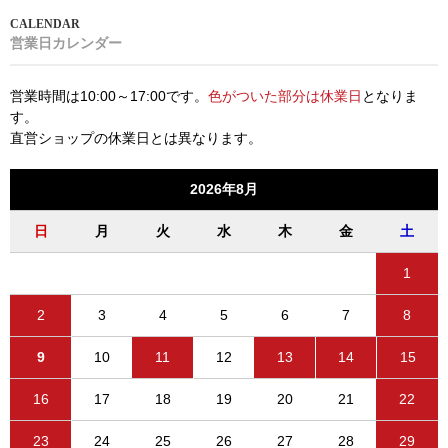
超シンプルで超カッコイイ！前面全てが天然木の突板貼りという家具職人渾身
の日本製テレビボード。サイズは150cmタイプと180cmタイプの2種類、素材
もウォールナットとオーク材、脚は木製とスチール製の2種類から選べる！
営業日カレンダー
営業時間は10:00～17:00です。
色がついた部分は休業日
となりま
す。
直営ショップの休業日とは異なります。
2026年8月
日
月
火
水
木
金
土
1