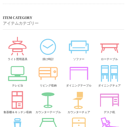
もサイズ感が重要！折角お店に行って購入してもサイズが合わなか
った…なんてこともあります。しかし、ネット
通販
なら自宅でどの
くらいのサイズのアイテムが必要なのか、欲しいアイテムがお持ち
の洗濯機に合うのかなどその場で確認することができます。置いた
ときのシミュレーションがしやすいのでネット通販のほうが失敗し
ないことが多いです。是非オシャレなランドリー収納を使って毎日
行う洗濯のモチベーションを上げましょう。
アイテムカテゴリー
ライト照明器具
掛け時計
ソファー
ローテーブル