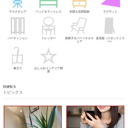
テレビ台
リビング収納
ダイニングテーブル
ダイニングチェア
食器棚＆キッチン収納
カウンターテーブル
カウンターチェア
デスク机
デスクチェア
ベッド＆マットレス
衣類＆玄関収納
ラグマット
パーティション
ドレッサー
座椅子＆パーソナルチ
姿見鏡（スタンドミラ
ェア
ー）
傘立て
おしゃれインテリア雑
貨