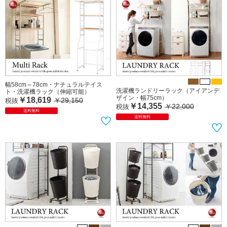
幅25cm・白光沢の超スリムチェスト
幅30cm・光沢ホワイトのスリムチェ
（キャスター付すきま収納／電源コン
スト（キャスター付すきま収納／電源
セント付き／完成品）
コンセント付き／完成品）
￥15,437
￥18,164
￥26,400
￥28,600
税抜
税抜
送料無料
完成品
送料無料
完成品
幅58cm～78cm・ナチュラルテイス
洗濯機ランドリーラック（アイアンデ
ト・洗濯機ラック（伸縮可能）
ザイン・幅75cm）
￥18,619
￥29,150
税抜
￥14,355
￥22,000
税抜
送料無料
送料無料