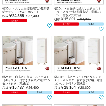
幅30cm・スリム白鏡面光沢の隙間収
幅20cm・白光沢の超スリムチェスト
納ラック（ツヤありホワイト）
（キャスター付き隙間収納／電源コン
セント付き／完成品）
￥24,355
￥37,400
税抜
￥15,891
￥24,200
税抜
送料無料
送料無料
完成品