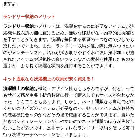
洗濯機の周辺が微妙に空いている…洗濯機の上の空間が勿体ない…
そんな時にはラックタイプやスリムなチェストを配置して少しでも
収納
を増やしましょう。当店では幅15cmの極細サイズからラインナ
ップしているので、狭いスペースでもぴったりフィットします。高
さが低いものもあれば高さ170cm以上のハイタイプもあるので、収
納したい量に合わせて選びましょう。収納場所に困りがちなフェイ
スタオルや洗剤・メイク道具のストックなどたっぷり整理整頓でき
ますよ。
ランドリー収納のメリット
ランドリー収納
のメリットは、洗濯をするのに必要なアイテムが洗
濯機や脱衣所の側に置けるため、無駄な移動がなく効率的に洗濯物
を干すことができます。洗濯は毎日する家事の一つなので少しでも
楽したいですよね。また、ランドリー収納を選ぶ際に気をつけたい
のがメンテナンス性。汚れが拭き取りやすく水に強い撥水加工が施
されたアイテムや通気性の良いラタンなどの素材を使用したものを
選ぶと、より長く綺麗な状態を維持することができます。
ネット通販なら洗濯機上の収納が安く買える！
洗濯機上の収納
は機能・デザイン性ももちろんですが、何といって