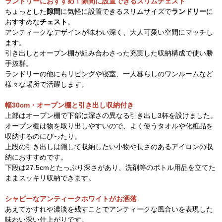
ランドリーにおすすめ！隙間に設置できるスリムチェスト
ちょっとした
隙間
に気軽に設置できるスリムサイズで
ランドリー
に
おすすめな
チェスト
。
アンティークなデザインが味わい深く、大人可愛い空間にマッチし
ます。
引き出しとオープン棚が組み合わさった充実した収納構成で使い勝
手抜群。
ランドリーの他にもリビングや寝室、一人暮らしのワンルームなど
様々な場所で活躍します。
幅30cm・オープン棚と引き出し収納付き
上部はオープン棚で下部は深さの異なる引き出し3杯を設けました。
オープン棚は物を取り出しやすいので、よく使うタオルや化粧品を
収納するのにぴったり。
上段の引き出しは隠して収納したい小物や長さのあるアイロンの収
納におすすめです。
下段は27.5cmとたっぷり深さがあり、洗剤等のボトル用品を立てた
ままスッキリ収納できます。
シャビーなアンティークホワイトがお洒落
あえてかすれや濃淡を残すことでアンティークな風合いを表現した
味わい深い仕上がりです。