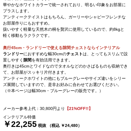
華やかなホワイトカラーで統一されており、明るい印象をお部屋に
プラスします。
アンティークテイストはもちろん、ガーリーやシャビーフレンチな
お部屋作りにもおすすめ。
扱いやすく軽量な天然木の桐を贅沢に使用しているので、約8kgと
軽く移動もラクラクです。
奥行45cm・ランドリーで使える隙間チェストならインテリアル
ランドリー
におすすめな幅30cmの
チェスト
は、とってもスリムで設
置しやすく
隙間
を有効活用できます。
奥行きは45cmとワイドなのでタオルなどのかさばるものも収納でき
て、お部屋がスッキリ片付きます。
アンティークホワイトの他にもブルーグレーやサイズ違いをシリー
ズ展開していますので、是非お好みに合わせてお選びください。
（※本ページは幅30cm・ブルーグレーの販売です。）
メーカー参考上代：30,800円より
【21%OFF!!】
インテリアル特価
￥22,255
税抜 （税込 ￥24,480）