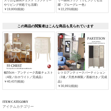
スリムな隙間チェスト（ランドリー
リー隙間ラック（リビングでも活
やリビング何処でも活躍）
躍・ブルーグレー色）
￥19,800(税抜)
￥22,255(税抜)
この商品の閲覧者はこんな商品も見られています
幅55cm・アンティーク高級チェスト
レトロアンティークパーティション
（4段／白ホワイト／完成品）
（3連／天然木桐製／黒板付き／完成
￥40,437(税抜)
品）
￥30,891(税抜)
アイテムカテゴリー