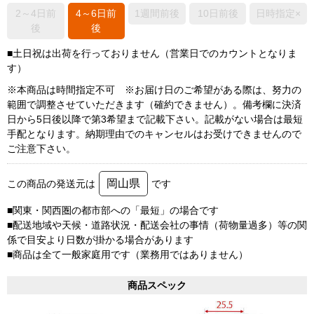
2～4日前
4～6日前
1週間前後
10日前後
日時指定×
後
後
■土日祝は出荷を行っておりません（営業日でのカウントとなりま
す）
※本商品は時間指定不可 ※お届け日のご希望がある際は、努力の
範囲で調整させていただきます（確約できません）。備考欄に決済
日から5日後以降で第3希望まで記載下さい。記載がない場合は最短
手配となります。納期理由でのキャンセルはお受けできませんので
ご注意下さい。
岡山県
この商品の発送元は
です
■関東・関西圏の都市部への「最短」の場合です
■配送地域や天候・道路状況・配送会社の事情（荷物量過多）等の関
係で目安より日数が掛かる場合があります
■商品は全て一般家庭用です（業務用ではありません）
商品スペック