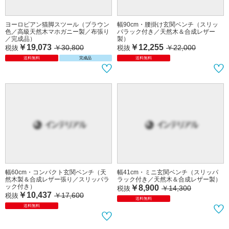
￥27,991
￥19,073
￥30,800
税抜
税抜
送料無料
完成品
送料無料
完成品
ヨーロピアン猫脚スツール（ブラウン
幅90cm・腰掛け玄関ベンチ（スリッ
色／高級天然木マホガニー製／布張り
パラック付き／天然木＆合成レザー
／完成品）
製）
￥19,073
￥12,255
￥30,800
￥22,000
税抜
税抜
送料無料
完成品
送料無料