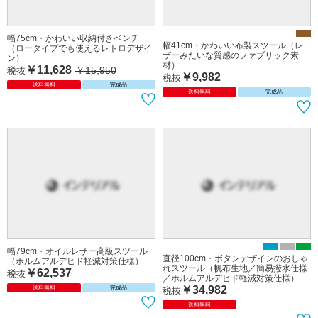
幅75cm・かわいい収納付きベンチ
幅41cm・かわいい布製スツール（レ
（ロータイプでも使えるレトロデザイ
ザーみたいな質感のファブリック素
ン）
材）
￥11,628
￥15,950
税抜
￥9,982
税抜
送料無料
完成品
送料無料
完成品