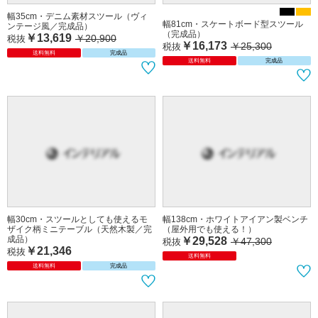
幅35cm・デニム素材スツール（ヴィ
幅81cm・スケートボード型スツール
ンテージ風／完成品）
（完成品）
￥13,619
￥20,900
税抜
￥16,173
￥25,300
税抜
送料無料
完成品
送料無料
完成品
幅30cm・スツールとしても使えるモ
幅138cm・ホワイトアイアン製ベンチ
ザイク柄ミニテーブル（天然木製／完
（屋外用でも使える！）
成品）
￥29,528
￥47,300
税抜
￥21,346
税抜
送料無料
送料無料
完成品