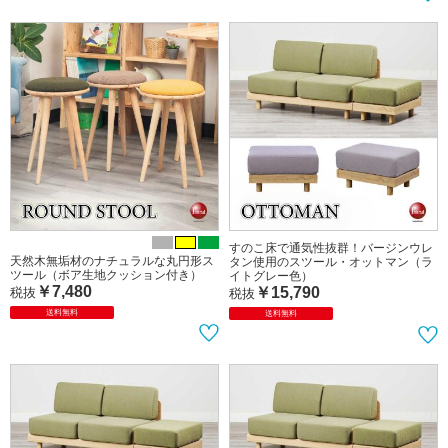
幅105cm・カバーリングダイニングベ
天然木アッシュ＆布ファブリック製ス
ンチ（天然木アルダー無垢材＆PVCレ
ツール（完成品）
ザー／カバー3枚付き／完成品）
￥11,346
税抜
￥22,255
税抜
送料無料
完成品
送料無料
完成品