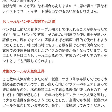
して大丈夫です。
スツールを購入する際の注意点
ソファーと同じシリーズのスツールやオットマンがあればベストで
すが、別のメーカーのアイテムで組み合わせる場合は以下の点に注
意しましょう。
①座面の高さを合わせる…商品ページ内の座面高を必ず確認しまし
ょう。全く同じでなくても大丈夫ですが。ソファーの座面より低い
方が望ましいです。オットマンの座面の方が高いと、座った際に脚
を置きにくく感じます。
②できるだけ素材感を合わせる…例えばレザーの場合はＰＶＣ、Ｐ
Ｕ、ソフトレザー、バイキャスト レザーなど。布であればポリエス
テル以外の混合素材の比率（麻など）、ミックス織り、モケット生
地、ベロア調生地など。
微妙な違いの方が気になる場合もありますので、思い切って異なる
テイストでコーディネート感を出すのも良いかもしれません。
おしゃれなベンチは玄関でも活躍
ベンチは以前だと食卓テーブル用として使われることが多かったで