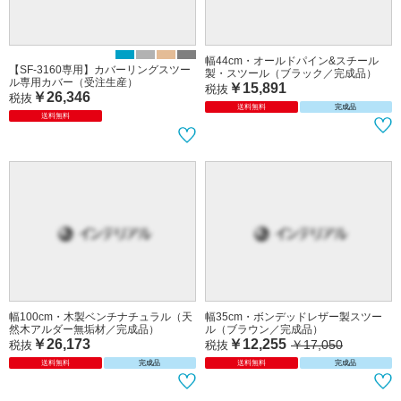
幅44cm・オールドパイン&スチール
【SF-3160専用】カバーリングスツー
製・スツール（ブラック／完成品）
ル専用カバー（受注生産）
￥15,891
税抜
￥26,346
税抜
送料無料
完成品
送料無料
幅100cm・木製ベンチナチュラル（天
幅35cm・ボンデッドレザー製スツー
然木アルダー無垢材／完成品）
ル（ブラウン／完成品）
￥26,173
￥12,255
￥17,050
税抜
税抜
送料無料
完成品
送料無料
完成品