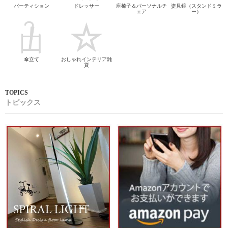
テレビ台
リビング収納
ダイニングテーブル
ダイニングチェア
食器棚＆キッチン収納
カウンターテーブル
カウンターチェア
デスク机
デスクチェア
ベッド＆マットレス
衣類＆玄関収納
ラグマット
パーティション
ドレッサー
座椅子＆パーソナルチ
姿見鏡（スタンドミラ
ェア
ー）
傘立て
おしゃれインテリア雑
貨