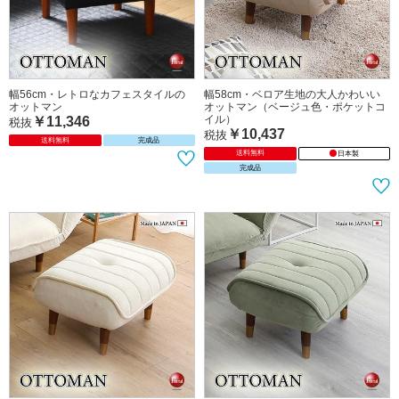
幅56cm・レトロなカフェスタイルの
幅58cm・ベロア生地の大人かわいい
オットマン
オットマン（ベージュ色・ポケットコ
イル）
￥11,346
税抜
￥10,437
税抜
送料無料
完成品
送料無料
日本製
完成品