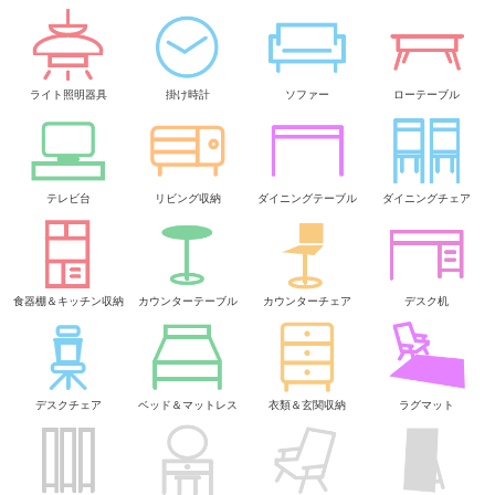
おしゃれな折りたたみスツール
気軽に使いたいからイスじゃなくてスツールを選ぶわけで…気軽に
使えると言えば折りたたみ式！折りたたみができる構造なので、座
り心地としては多くを求められませんが、気軽に頻繁に使うことが
スツールの長所ですので、機動性重視の方は一度検討してみましょ
う。
アイテムカテゴリー
ライト照明器具
掛け時計
ソファー
ローテーブル