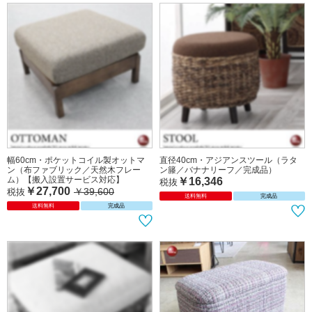
幅60cm・コンパクト玄関ベンチ（天
幅41cm・ミニ玄関ベンチ（スリッパ
然木製＆合成レザー張り／スリッパラ
ラック付き／天然木＆合成レザー製）
ック付き）
￥8,900
￥14,300
税抜
￥10,437
￥17,600
税抜
送料無料
送料無料