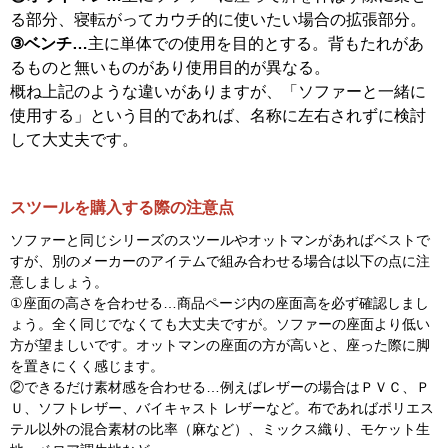
すのこ床で通気性抜群！バージンウレ
すのこ床で通気性抜群！バージンウレ
タン使用のスツール・オットマン（カ
タン使用のスツール・オットマン（オ
ーキ色）
レンジ色）
￥15,790
￥15,790
税抜
税抜
送料無料
送料無料
スツールとオットマンの違いは？
スツールとオットマンって一緒じゃないの？何が違うの？
という方の為に主な違いを解説します。
①スツール…
背もたれや肘置きが無い形状。ソファーの拡
張アイテムだけでなく、カウンターテーブルで使う背もた
れが無い椅子も含まれる。
②オットマン…
主にソファーに座って脚を伸ばす際に乗せ
る部分、寝転がってカウチ的に使いたい場合の拡張部分。
③ベンチ…
主に単体での使用を目的とする。背もたれがあ
るものと無いものがあり使用目的が異なる。
概ね上記のような違いがありますが、「ソファーと一緒に
使用する」という目的であれば、名称に左右されずに検討