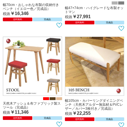
ール（ラタン籐／バナナリーフ／完成
ベンチ（布製／完成品）
品）
￥16,346
税抜
￥25,891
税抜
送料無料
完成品
送料無料
完成品
幅70cm・おしゃれな布製の収納付き
幅47×74cm・ハイグレードな布製オッ
ベンチ（イエロー色／完成品）
トマン
￥16,346
税抜
￥27,991
税抜
送料無料
完成品
送料無料
完成品