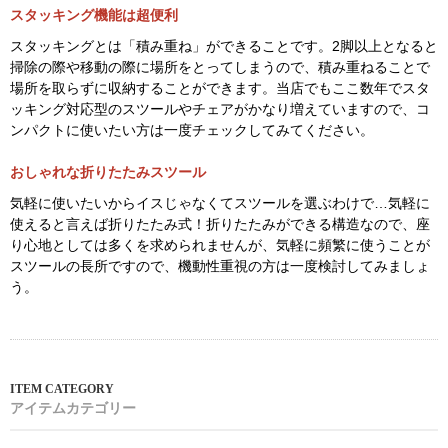
すが、実はリビングや玄関、その他のお部屋でも使い勝手が良いと
評価され、現在ではイスに匹敵するほど幅広い目的で使われるよう
になりました。特に外出時にちょっと腰を掛けるのに便利なので、
玄関での使用を目的としたアイテムの需要が高くなっています。な
により見た目にもおしゃれになるので、玄関のインテリアのアクセ
ントとしても活躍してくれます。
木製スツールが人気急上昇
ここ数年人気が出てきたのが、板座…つまり革や布張りではなく木
製の座面のモデルです。固い座り心地がソファーやチェアと違って
逆に新鮮なのと、木の種類によって異なる表情が楽しめるので、そ
れぞれに個性が感じられ、近年の北欧やアンティーク人気と連動し
て大きな注目を集めるようになりました。当店でも木製・板座のス
ツールを販売していますので、是非、一度検討してみてください。
スタッキング機能は超便利
スタッキングとは「積み重ね」ができることです。2脚以上となると
掃除の際や移動の際に場所をとってしまうので、積み重ねることで
場所を取らずに収納することができます。当店でもここ数年でスタ
ッキング対応型のスツールやチェアがかなり増えていますので、コ
ンパクトに使いたい方は一度チェックしてみてください。