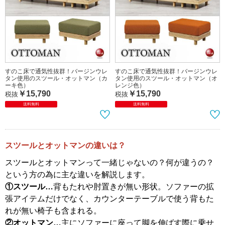
すのこ床で通気性抜群！バージンウレ
天然木無垢材のナチュラルな丸円形ス
タン使用のスツール・オットマン（ラ
ツール（ボア生地クッション付き）
イトグレー色）
￥7,480
￥15,790
税抜
税抜
送料無料
送料無料