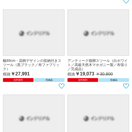
幅79cm・オイルレザー高級スツール
直径100cm・ボタンデザインのおしゃ
（ホルムアルデヒド軽減対策仕様）
れスツール（帆布生地／簡易撥水仕様
￥62,537
税抜
／ホルムアルデヒド軽減対策仕様）
￥34,982
送料無料
完成品
税抜
送料無料
幅89cm・花柄デザインの収納付きス
アンティーク猫脚スツール（白ホワイ
ツール（黒ブラック／布ファブリッ
ト／高級天然木マホガニー製／布張り
ク）
／完成品）