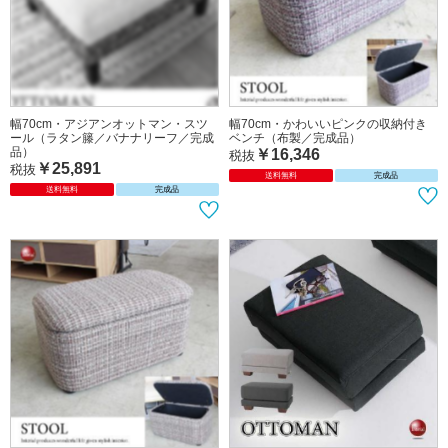
幅60cm・ポケットコイル製オットマ
直径40cm・アジアンスツール（ラタ
ン（布ファブリック／天然木フレー
ン籐／バナナリーフ／完成品）
ム）【搬入設置サービス対応】
￥16,346
税抜
￥27,700
￥39,600
税抜
送料無料
完成品
送料無料
完成品
幅70cm・アジアンオットマン・スツ
幅70cm・かわいいピンクの収納付き