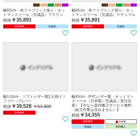
幅65cm・布ファブリック張り・オッ
幅65cm・布ファブリック張り・オッ
トマンスツール（完成品）ブラウン
トマンスツール（完成品）ナチュラル
￥35,891
￥35,891
税抜
税抜
送料無料
完成品
送料無料
完成品
幅110cm・ソフトレザー製2人掛けソ
幅45cm・PVCレザー製・オットマン
ファー（グレー）
スツール（日本製／完成品／受注生
産）【今なら室内搬入サービス無料
￥39,528
￥63,800
税抜
（組立作業は含みません）】
送料無料
￥34,355
税抜
送料無料
日本製
完成品
室内搬入