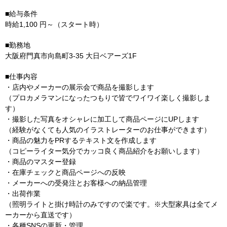
■給与条件
時給1,100 円～（スタート時）
■勤務地
大阪府門真市向島町3-35 大日ベアーズ1F
■仕事内容
・店内やメーカーの展示会で商品を撮影します
（プロカメラマンになったつもりで皆でワイワイ楽しく撮影しま
す）
・撮影した写真をオシャレに加工して商品ページにUPします
（経験がなくても人気のイラストレーターのお仕事ができます）
・商品の魅力をPRするテキスト文を作成します
（コピーライター気分でカッコ良く商品紹介をお願いします）
・商品のマスター登録
・在庫チェックと商品ページへの反映
・メーカーへの受発注とお客様への納品管理
・出荷作業
（照明ライトと掛け時計のみですので楽です。※大型家具は全てメ
ーカーから直送です）
・各種SNSの更新・管理