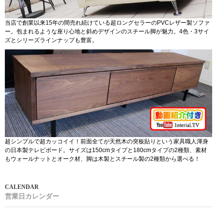
当店で創業以来15年の間売れ続けている超ロングセラーのPVCレザー製ソファ
ー。包まれるような座り心地と斜めデザインのスチール脚が魅力。4色・3サイ
ズとシリーズラインナップも豊富。
超シンプルで超カッコイイ！前面全てが天然木の突板貼りという家具職人渾身
の日本製テレビボード。サイズは150cmタイプと180cmタイプの2種類、素材
もウォールナットとオーク材、脚は木製とスチール製の2種類から選べる！
営業日カレンダー