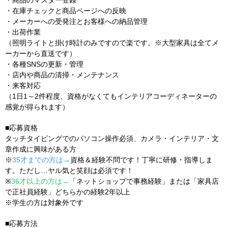
・在庫チェックと商品ページへの反映
・メーカーへの受発注とお客様への納品管理
・出荷作業
（照明ライトと掛け時計のみですので楽です。※大型家具は全てメ
ーカーから直送です）
・各種SNSの更新・管理
・店内や商品の清掃・メンテナンス
・来客対応
（1日1～2件程度、資格がなくてもインテリアコーディネーターの
感覚が得られます）
■応募資格
タッチタイピングでのパソコン操作必須、カメラ・インテリア・文
章作成に興味がある方
※
35才までの方は→
資格＆経験不問です！丁寧に研修・指導しま
す。ただし…ヤル気と笑顔は必須です！
※
36才以上の方は→
「ネットショップで事務経験」または「家具店
で正社員経験」どちらかの経験2年以上
※学生の方は対象外です
■応募方法