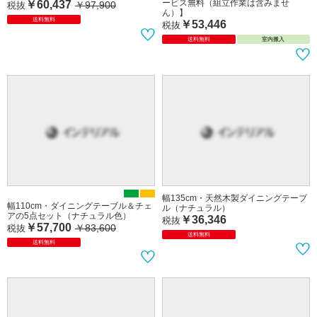
ービス無料（組立作業は含みませ
￥60,437
￥97,900
税抜
ん）】
送料無料
￥53,446
税抜
送料無料
室内搬入
幅135cm・天然木製ダイニングテーブ
幅110cm・ダイニングテーブル＆チェ
ル（ナチュラル）
アの5点セット（ナチュラル色）
￥36,346
税抜
￥57,700
￥83,600
税抜
送料無料
送料無料