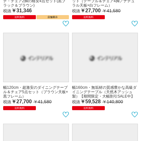
チ・チェア2脚の格安4点セット(黒ブ
ット（テーブル＆チェア4脚／ナチュ
ラック＆ブラウン)
ラル天板×白フレーム）
￥31,346
￥27,700
￥41,580
税抜
税抜
送料無料
店舗展示
送料無料
幅120cm・超激安のダイニングテーブ
幅160cm・無垢材の質感豊かな高級ダ
ル＆チェア5点セット（ブラウン天板×
イニングテーブル（天然木アッシュ
黒フレーム）
製）【期間限定・大幅割引SALE中】
￥27,700
￥59,528
￥41,580
￥140,800
税抜
税抜
送料無料
送料無料