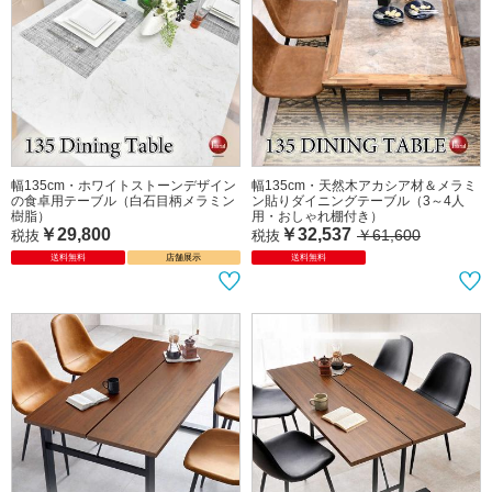
幅135cm・ホワイトストーンデザイン
幅135cm・天然木アカシア材＆メラミ
の食卓用テーブル（白石目柄メラミン
ン貼りダイニングテーブル（3～4人
樹脂）
用・おしゃれ棚付き）
￥29,800
￥32,537
￥61,600
税抜
税抜
送料無料
店舗展示
送料無料