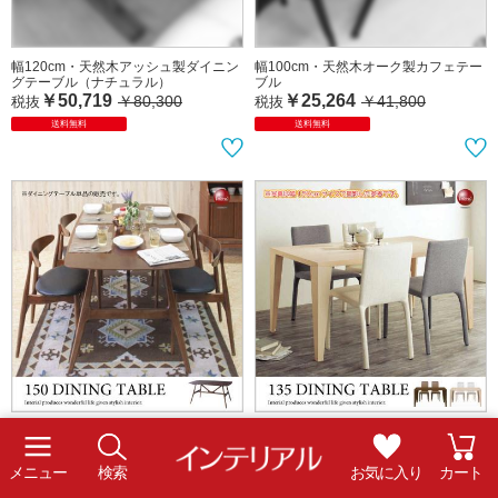
ん）】
￥204,546
税抜
￥111,819
税抜
送料無料
完成品
送料無料
幅120cm・天然木アッシュ製ダイニン
幅100cm・天然木オーク製カフェテー
グテーブル（ナチュラル）
ブル
￥50,719
￥25,264
￥80,300
￥41,800
税抜
税抜
送料無料
送料無料
メニュー
検索
お気に入り
カート