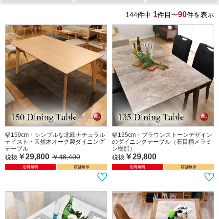
1
90
144
件中
件目〜
件を表示
幅150cm・シンプルな北欧ナチュラル
幅135cm・ブラウンストーンデザイン
テイスト・天然木オーク製ダイニング
のダイニングテーブル（石目柄メラミ
テーブル
ン樹脂）
￥29,800
￥29,800
￥48,400
税抜
税抜
送料無料
店舗展示
送料無料
店舗展示