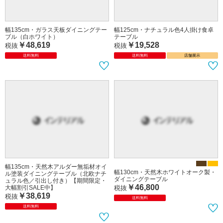
幅135cm・ガラス天板ダイニングテー
幅125cm・ナチュラル色4人掛け食卓
ブル（白ホワイト）
テーブル
￥48,619
￥19,528
税抜
税抜
送料無料
送料無料
店舗展示
幅135cm・天然木アルダー無垢材オイ
幅130cm・天然木ホワイトオーク製・
ル塗装ダイニングテーブル（北欧ナチ
ダイニングテーブル
ュラル色／引出し付き）【期間限定・
￥46,800
税抜
大幅割引SALE中】
￥38,619
税抜
送料無料
送料無料