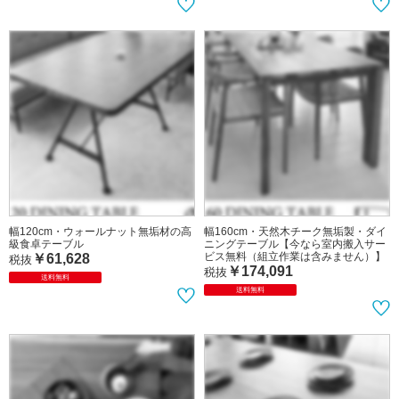
幅145cm・低めの天板が人気のダイニ
幅130cm・ナチュラルダイニングテー
ングテーブル5点セット（グレー色チ
ブル低めの高さ設定（天然木アッシュ
ェア4台・布張り）
製／収納付き）
￥92,537
￥48,900
￥77,000
税抜
税抜
送料無料
送料無料