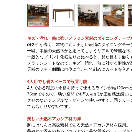
キズ・汚れ・熱に強いメラミン素材のダイニングテーブ
耐久性が高く、本物に近い美しい表情のダイニングテー
一瞬、本物の天然木かと思ってしまうリアルで綺麗な木
一般的なプリント化粧貼りと比べると、見た目も手触り
メラミンシートなので、キズ・汚れ・熱に対する耐性が
天板のフチ・側面は内側に向かって斜めにカットを入れ
4人用でも省スペースで設置可能
4人である程度の余裕を持って使えるラインが幅120c
75cmですので、狭い空間でも思いのほか圧迫感は感じ
クセのないシンプルなデザインで使いやすく、同シリー
でも合わせやすいです。
美しい天然木アカシア材の脚
脚にはなんと高級素材である天然木アカシア材を採用。
艶やかで深みのあるアカシアの上品な質感が、テーブル