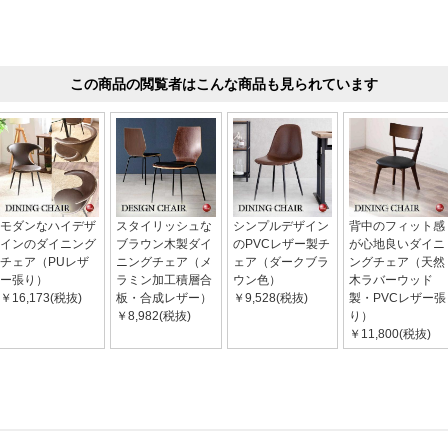
この商品の閲覧者はこんな商品も見られています
モダンなハイデザ
スタイリッシュな
シンプルデザイン
背中のフィット感
インのダイニング
ブラウン木製ダイ
のPVCレザー製チ
が心地良いダイニ
チェア（PUレザ
ニングチェア（メ
ェア（ダークブラ
ングチェア（天然
ー張り）
ラミン加工積層合
ウン色）
木ラバーウッド
￥16,173(税抜)
板・合成レザー）
￥9,528(税抜)
製・PVCレザー張
￥8,982(税抜)
り）
￥11,800(税抜)