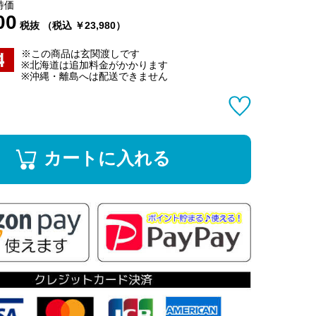
特価
00
税抜 （税込 ￥23,980）
※この商品は玄関渡しです
※北海道は追加料金がかかります
※沖縄・離島へは配送できません
カートに入れる