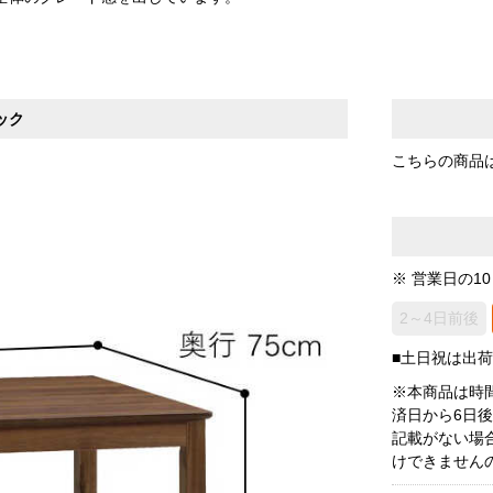
。
ック
こちらの商品
※ 営業日の1
2～4日前後
■土日祝は出
※本商品は時
済日から6日
記載がない場
けできません