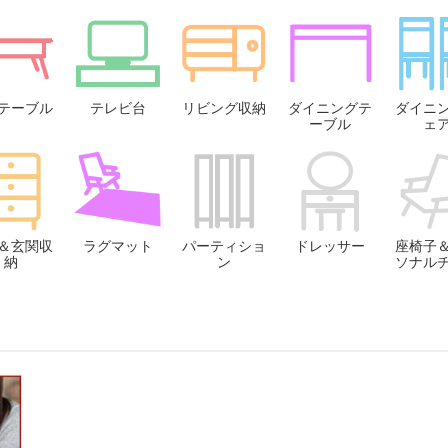
テーブル
テレビ台
リビング収納
ダイニングテ
ダイニ
ーブル
ェ
＆玄関収
ラグマット
パーティショ
ドレッサー
座椅子
納
ン
ソナル