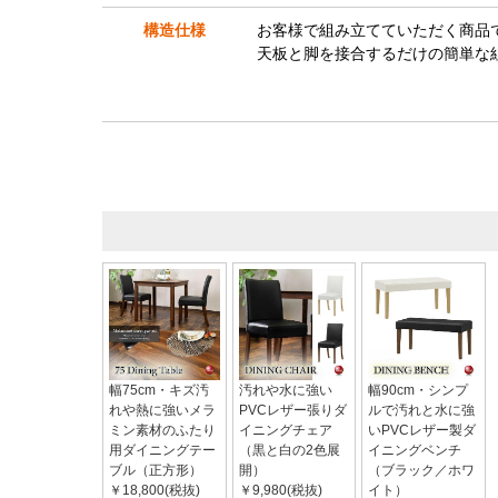
構造仕様
お客様で組み立てていただく商品
天板と脚を接合するだけの簡単な
幅75cm・キズ汚
汚れや水に強い
幅90cm・シンプ
れや熱に強いメラ
PVCレザー張りダ
ルで汚れと水に強
ミン素材のふたり
イニングチェア
いPVCレザー製ダ
用ダイニングテー
（黒と白の2色展
イニングベンチ
ブル（正方形）
開）
（ブラック／ホワ
￥18,800(税抜)
￥9,980(税抜)
イト）