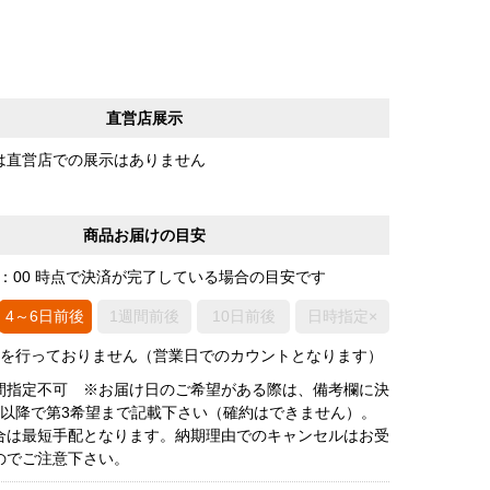
直営店展示
は直営店での展示はありません
商品お届けの目安
0：00 時点で決済が完了している場合の目安です
4～6日前後
1週間前後
10日前後
日時指定×
荷を行っておりません（営業日でのカウントとなります）
間指定不可 ※お届け日のご希望がある際は、備考欄に決
後以降で第3希望まで記載下さい（確約はできません）。
合は最短手配となります。納期理由でのキャンセルはお受
のでご注意下さい。