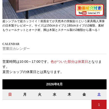
超シンプルで超カッコイイ！前面全てが天然木の突板貼りという家具職人渾身
の日本製テレビボード。サイズは150cmタイプと180cmタイプの2種類、素材
もウォールナットとオーク材、脚は木製とスチール製の2種類から選べる！
営業日カレンダー
営業時間は10:00～17:00です。
色がついた部分は休業日
となりま
す。
直営ショップの休業日とは異なります。
2026年8月
日
月
火
水
木
金
土
1