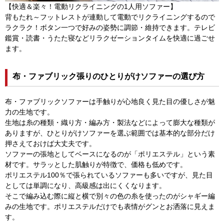
【快適＆楽々！電動リクライニングの1人用ソファー】
背もたれ～フットレストが連動して電動でリクライニングするので
ラクラク！ボタン一つで好みの姿勢に調節・維持できます。テレビ
鑑賞・読書・うたた寝などリラクゼーションタイムを快適に過ごせ
ます。
布・ファブリック張りのひとりがけソファーの選び方
布・ファブリックソファーは手触りが心地良く見た目の優しさが魅
力の生地です。
生地は糸の種類・織り方・編み方・製法などによって膨大な種類が
ありますが、ひとりがけソファーを選ぶ範囲では基本的な部分だけ
押さえておけば大丈夫です。
ソファーの張地としてベースになるのが「ポリエステル」という素
材です。サラッとした肌触りが特徴で、価格も低めです。
ポリエステル100％で張られているソファーも多いですが、見た目
としては単調になり、高級感は出にくくなります。
そこで編み込む際に縦と横で別々の色の糸を使ったのがシャギー編
みの生地です。ポリエステルだけでも表情がグンとお洒落に見えま
す。