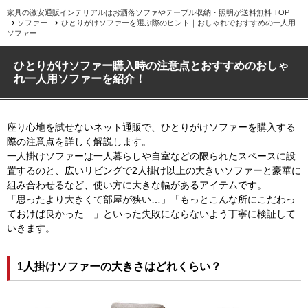
家具の激安通販インテリアルはお洒落ソファやテーブル収納・照明が送料無料 TOP
ソファー
ひとりがけソファーを選ぶ際のヒント｜おしゃれでおすすめの一人用
ソファー
ひとりがけソファー購入時の注意点とおすすめのおしゃ
れ一人用ソファーを紹介！
座り心地を試せないネット通販で、ひとりがけソファーを購入する
際の注意点を詳しく解説します。
一人掛けソファーは一人暮らしや自室などの限られたスペースに設
置するのと、広いリビングで2人掛け以上の大きいソファーと豪華に
組み合わせるなど、使い方に大きな幅があるアイテムです。
「思ったより大きくて部屋が狭い…」「もっとこんな所にこだわっ
ておけば良かった…」といった失敗にならないよう丁寧に検証して
いきます。
1人掛けソファーの大きさはどれくらい？