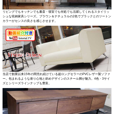
リビングでもキッチンでも書斎・寝室でも何処でも活躍してくれるスタイリッ
シュな収納家具シリーズ。ブラウン＆ナチュラルの2色でブラックとのツートン
カラーがセンスの良さを感じさせます。
当店で創業以来15年の間売れ続けている超ロングセラーのPVCレザー製ソファ
ー。包まれるような座り心地と斜めデザインのスチール脚が魅力。4色・3サイ
ズとシリーズラインナップも豊富。