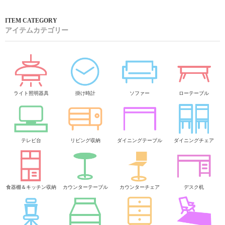
垢材を使用していることが多く、天然木ならではに風合いや香りが
楽しめ、リラックス効果も期待できます。さらに木製ベッドは夏場
の熱や湿気を吸収したり抗菌・防虫に優れているため長くご愛用い
ただけます。
カップルやルームシェアで活躍する大人用二段ベッド
二段ベッドと聞くと幼いときに兄弟で上と下に分かれて使うもの…
とイメージしますが、最近ではカップルやルームシェアで大人の方
でも使う方が増えています。2人暮らしの方は本来ならベッドを2台
横並びにしたいけれども、二段ベッドだとベッド一台分で二人分の
ベッドが置けるため狭いワンルームや1Ｋの方で使われる方が多いで
す。さらにベッドをそれぞれ分割することもできるので、他の部屋
や引越しにも対応しやすく長く愛用できるのも人気のひとつです。
アイテムカテゴリー