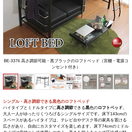
BE-3376 高さ調節可能・黒ブラックのロフトベッド（宮棚・電源コ
ンセント付き）
シングル・高さ調節できる黒色のロフトベッド
ハイタイプとミドルタイプに
高さ調節
できる
黒
色の
ロフトベッド
。
大人一人がゆったりくつろげるシングルサイズです。床下143cmの
スペースがあるハイタイプは、テレビ台やデスク等の家具を置ける
広さがあり、自由にカスタマイズを楽しめます。床下74cmのミドル