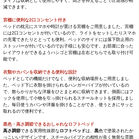
タイプは収納として使用しやすく、高さを抑えることで圧迫感が軽
減できます。
宮棚に便利な2口コンセント付き
ベッドの枕元にスマホや時計が置ける宮棚をご用意しました。宮棚
には2口コンセントが付いているので、ライトをセットしたりスマホ
の充電できたりととっても便利。ベッドのサイドには落下防止用の
ストッパーが付いているのでお子様にも安心です。お部屋に合った
レイアウトができるようハシゴと宮棚は左右どちらでも取り付け可
能です。
衣類やカバンを収納できる便利な設計
ベッドとしての機能だけでなく、便利な収納場所もご用意しまし
た。ベッド下に衣類を掛けられるハンガーパイプが付いているの
で、散らかりがちな洋服をひとまとめに収納できます。側面にはフ
ックを使用して小物を引っ掛けられるスチールネットを採用しまし
た。毎日使うカバンや洋服を掛けることができ、使うときにサッと
取れるので便利です。
黒色・高さ調節できるおしゃれなロフトベッド
高さ調節
できる実用性抜群な
ロフトベッド
は、
黒
色で塗装されたか
っこいいデザインです。スチールパイプとの相性が良く無骨な雰囲