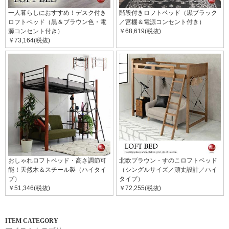
一人暮らしにおすすめ！デスク付き
階段付きロフトベッド（黒ブラック
ロフトベッド（黒＆ブラウン色・電
／宮棚＆電源コンセント付き）
源コンセント付き）
￥68,619(税抜)
￥73,164(税抜)
おしゃれロフトベッド・高さ調節可
北欧ブラウン・すのこロフトベッド
能！天然木＆スチール製（ハイタイ
（シングルサイズ／頑丈設計／ハイ
プ）
タイプ）
￥51,346(税抜)
￥72,255(税抜)