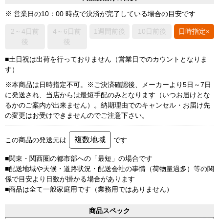
※ 営業日の10：00 時点で決済が完了している場合の目安です
2～4日前
4～6日前
1週間前後
10日前後
日時指定×
後
後
■土日祝は出荷を行っておりません（営業日でのカウントとなりま
す）
※本商品は日時指定不可。※ご決済確認後、メーカーより5日～7日
に発送され、当店からは最短手配のみとなります（いつお届けとな
るかのご案内が出来ません）。納期理由でのキャンセル・お届け先
の変更はお受けできませんのでご注意下さい。
複数地域
この商品の発送元は
です
■関東・関西圏の都市部への「最短」の場合です
■配送地域や天候・道路状況・配送会社の事情（荷物量過多）等の関
係で目安より日数が掛かる場合があります
■商品は全て一般家庭用です（業務用ではありません）
商品スペック