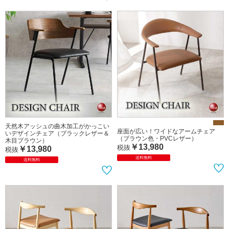
豊かなフィット感の本革風ヴィンテー
回転式のヴィンテージなPUレザー製ダ
ジPUレザー製ダイニングチェア（グレ
イニングチェア（3色から選べる！）
ー色）
￥10,980
税抜
￥9,980
税抜
送料無料
店舗展示
送料無料
店舗展示