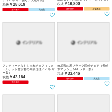
ア（PUレザー張り／天然木製）
￥16,800
税抜
￥28,619
税抜
送料無料
店舗展示
送料無料
完成品
アンティークなおしゃれチェア（ウォ
無垢製の黒ブラック回転チェア（天然
ールナット無垢材の高級仕様／PUレザ
木アッシュ＆PUレザー製）
ー製）
￥33,446
税抜
￥43,164
税抜
送料無料
完成品
送料無料