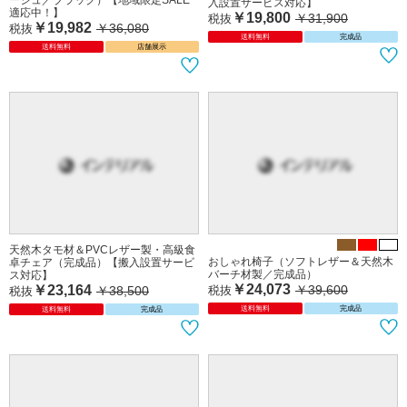
入設置サービス対応】
適応中！】
￥19,800
￥31,900
税抜
￥19,982
￥36,080
税抜
送料無料
完成品
送料無料
店舗展示
天然木タモ材＆PVCレザー製・高級食
おしゃれ椅子（ソフトレザー＆天然木
卓チェア（完成品）【搬入設置サービ
バーチ材製／完成品）
ス対応】
￥24,073
￥39,600
￥23,164
税抜
￥38,500
税抜
送料無料
完成品
送料無料
完成品