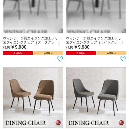
アームデザインのレザー張り食卓用チ
ヴィンテージ風エイジング加工レザー
ェア（ブラウン）
製ダイニングチェア（ダークブラウ
ン）
￥12,790
税抜
￥9,980
税抜
送料無料
店舗展示
送料無料
店舗展示