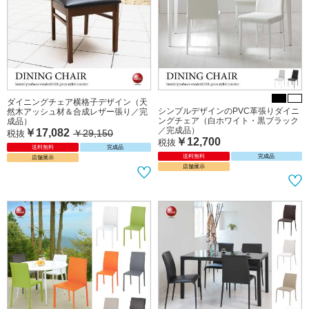
ダイニングチェア横格子デザイン（天
シンプルデザインのPVC革張りダイニ
然木アッシュ材＆合成レザー張り／完
ングチェア（白ホワイト・黒ブラック
成品）
／完成品）
￥17,082
￥29,150
税抜
￥12,700
税抜
送料無料
完成品
送料無料
完成品
店舗展示
店舗展示