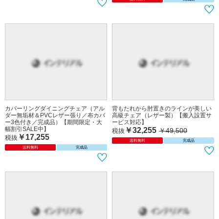
カバーリングダイニングチェア（アル
背もたれから肘置きのラインが美しい
ダー無垢材＆PVCレザー張り／布カバ
高級チェア（レザー製）【搬入設置サ
ー3色付き／完成品）【期間限定・大
ービス対応】
幅割引SALE中】
￥32,255
￥49,500
税抜
￥17,255
税抜
送料無料
完成品
送料無料
完成品