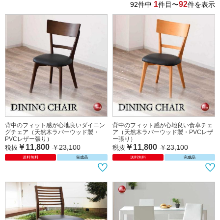
1
92
92
件中
件目〜
件を表示
背中のフィット感が心地良いダイニン
背中のフィット感が心地良い食卓チェ
グチェア（天然木ラバーウッド製・
ア（天然木ラバーウッド製・PVCレザ
PVCレザー張り）
ー張り）
￥11,800
￥11,800
￥23,100
￥23,100
税抜
税抜
送料無料
完成品
送料無料
完成品