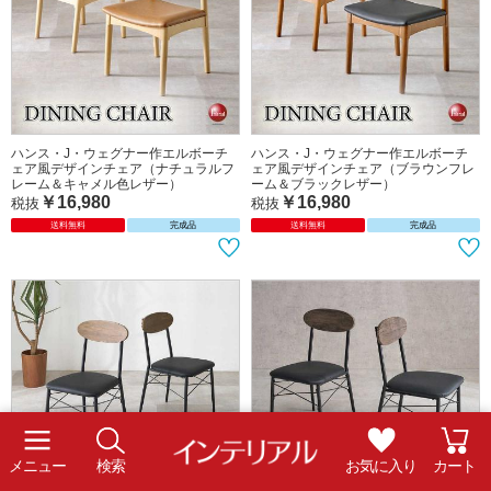
天然木アッシュの曲木加工がかっこい
座面が広い！ワイドなアームチェア
いデザインチェア（ブラックレザー＆
（ブラウン色・PVCレザー）
木目ブラウン）
￥13,980
税抜
￥13,980
税抜
送料無料
送料無料
メニュー
検索
お気に入り
カート