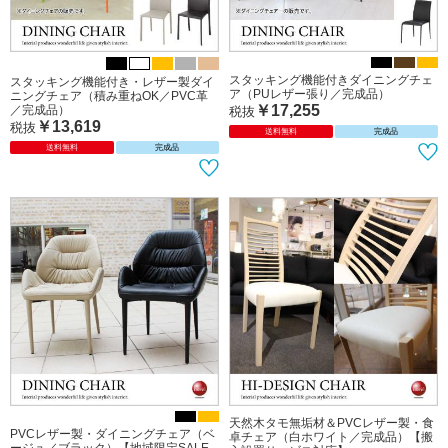
スタッキング機能付きダイニングチェ
スタッキング機能付き・レザー製ダイ
ア（PUレザー張り／完成品）
ニングチェア（積み重ねOK／PVC革
￥17,255
／完成品）
税抜
￥13,619
税抜
送料無料
完成品
送料無料
完成品
天然木タモ無垢材＆PVCレザー製・食
PVCレザー製・ダイニングチェア（ベ
卓チェア（白ホワイト／完成品）【搬
ージュ／ブラック）【地域限定SALE