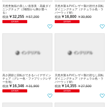
天然杢無垢の美しい造形美・高級ダイ
天然木製＆PVCレザー製の肘付き回転
ニングチェア（2種類から脚が選べ
ダイニングチェア（ナチュラル色・ラ
る）
バーウッド材）
￥32,255
￥16,800
￥57,200
￥30,800
税抜
税抜
送料無料
送料無料
高さ調節と回転ができるハイデザイン
チェア（グレー色・ファブリックレザ
ー生地）
￥16,346
￥31,900
税抜
天然木製＆PVCレザー製の肘なし回転
ダイニングチェア（ナチュラル色・ラ
送料無料
バーウッド材）
￥14,355
￥27,500
税抜
送料無料