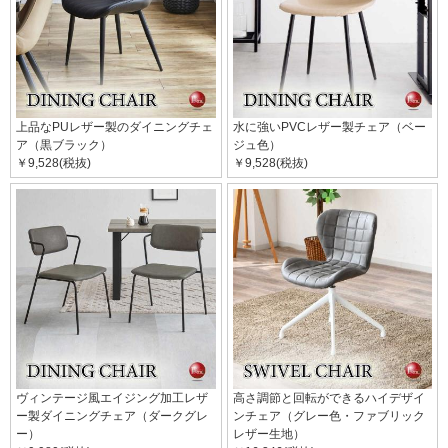
上品なPUレザー製のダイニングチェ
水に強いPVCレザー製チェア（ベー
ア（黒ブラック）
ジュ色）
￥9,528(税抜)
￥9,528(税抜)
ヴィンテージ風エイジング加工レザ
高さ調節と回転ができるハイデザイ
ー製ダイニングチェア（ダークグレ
ンチェア（グレー色・ファブリック
ー）
レザー生地）