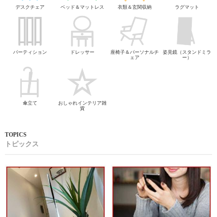
デスクチェア
ベッド＆マットレス
衣類＆玄関収納
ラグマット
パーティション
ドレッサー
座椅子＆パーソナルチ
姿見鏡（スタンドミラ
ェア
ー）
傘立て
おしゃれインテリア雑
貨
トピックス