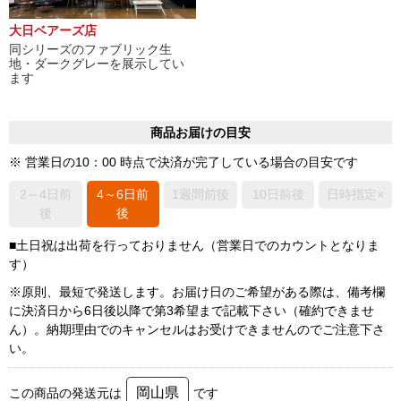
大日ベアーズ店
同シリーズのファブリック生
地・ダークグレーを展示してい
ます
商品お届けの目安
※ 営業日の10：00 時点で決済が完了している場合の目安です
2～4日前
4～6日前
1週間前後
10日前後
日時指定×
後
後
■土日祝は出荷を行っておりません（営業日でのカウントとなりま
す）
※原則、最短で発送します。お届け日のご希望がある際は、備考欄
に決済日から6日後以降で第3希望まで記載下さい（確約できませ
ん）。納期理由でのキャンセルはお受けできませんのでご注意下さ
い。
岡山県
この商品の発送元は
です