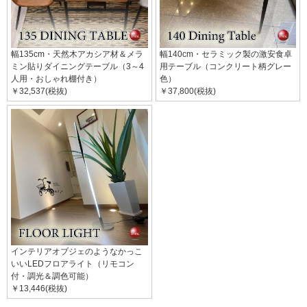
幅135cm・天然木アカシア材＆メラ
幅140cm・セラミック製の激安食卓
ミン貼りダイニングテーブル（3～4
用テーブル（コンクリート柄グレー
人用・おしゃれ棚付き）
色）
￥32,537(税抜)
￥37,800(税抜)
インテリアオブジェのようなかっこ
いいLEDフロアライト（リモコン
付・調光＆調色可能）
￥13,446(税抜)