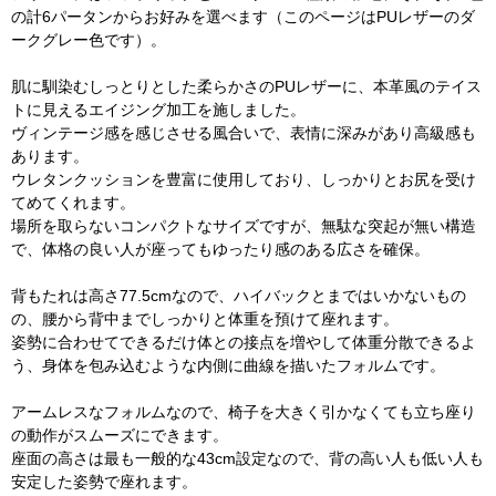
の計6パータンからお好みを選べます（このページはPUレザーのダ
ークグレー色です）。
肌に馴染むしっとりとした柔らかさのPUレザーに、本革風のテイス
トに見えるエイジング加工を施しました。
ヴィンテージ感を感じさせる風合いで、表情に深みがあり高級感も
あります。
ウレタンクッションを豊富に使用しており、しっかりとお尻を受け
てめてくれます。
場所を取らないコンパクトなサイズですが、無駄な突起が無い構造
で、体格の良い人が座ってもゆったり感のある広さを確保。
背もたれは高さ77.5cmなので、ハイバックとまではいかないもの
の、腰から背中までしっかりと体重を預けて座れます。
姿勢に合わせてできるだけ体との接点を増やして体重分散できるよ
う、身体を包み込むような内側に曲線を描いたフォルムです。
アームレスなフォルムなので、椅子を大きく引かなくても立ち座り
の動作がスムーズにできます。
座面の高さは最も一般的な43cm設定なので、背の高い人も低い人も
安定した姿勢で座れます。