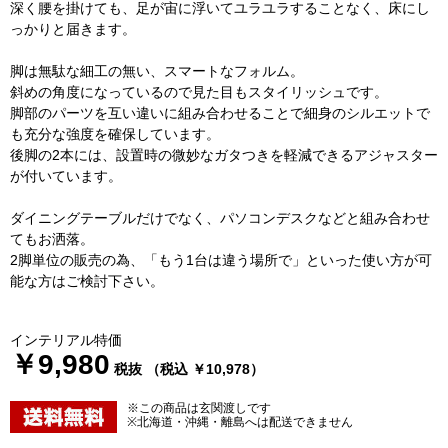
深く腰を掛けても、足が宙に浮いてユラユラすることなく、床にし
っかりと届きます。
脚は無駄な細工の無い、スマートなフォルム。
斜めの角度になっているので見た目もスタイリッシュです。
脚部のパーツを互い違いに組み合わせることで細身のシルエットで
も充分な強度を確保しています。
後脚の2本には、設置時の微妙なガタつきを軽減できるアジャスター
が付いています。
ダイニングテーブルだけでなく、パソコンデスクなどと組み合わせ
てもお洒落。
2脚単位の販売の為、「もう1台は違う場所で」といった使い方が可
能な方はご検討下さい。
インテリアル特価
￥9,980
税抜 （税込 ￥10,978）
※この商品は玄関渡しです
※北海道・沖縄・離島へは配送できません