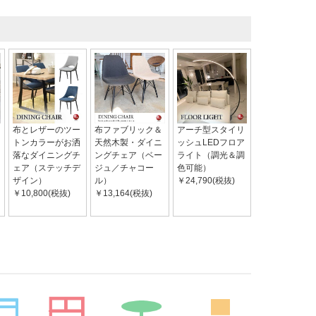
布とレザーのツー
布ファブリック＆
アーチ型スタイリ
トンカラーがお洒
天然木製・ダイニ
ッシュLEDフロア
落なダイニングチ
ングチェア（ベー
ライト（調光＆調
ェア（ステッチデ
ジュ／チャコー
色可能）
ザイン）
ル）
￥24,790(税抜)
￥10,800(税抜)
￥13,164(税抜)