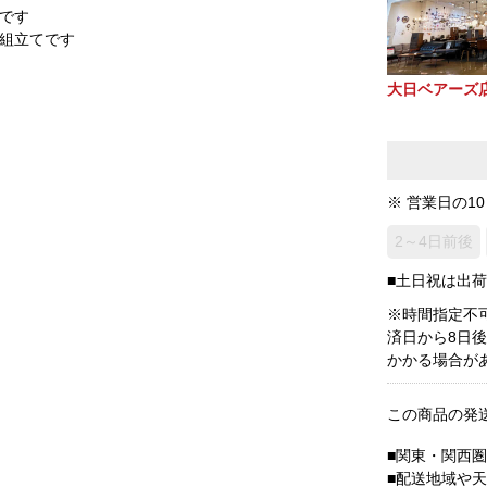
です
組立てです
大日ベアーズ
※ 営業日の1
2～4日前後
■土日祝は出
※時間指定不
済日から8日
かかる場合が
この商品の発
■関東・関西
■配送地域や