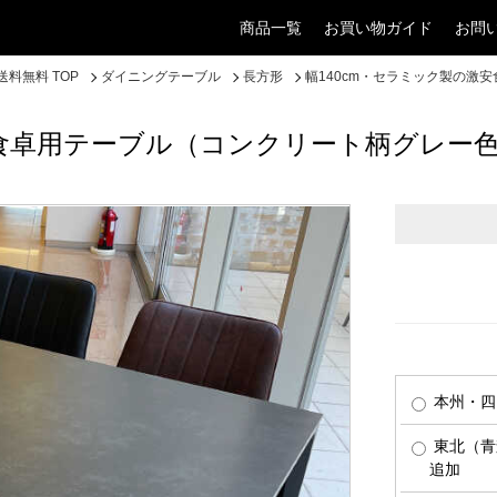
商品一覧
お買い物ガイド
お問
料無料 TOP
ダイニングテーブル
長方形
幅140cm・セラミック製の激
安食卓用テーブル（コンクリート柄グレー
本州・四
東北（青
追加