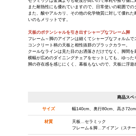
セラミックは金属よりも硬度が高いので摩耗や擦り傷に
また耐熱性にも優れていますので、日常使いの範囲での
また、酸やアルカリ、その他の化学物質に対して優れた
いのもメリットです。
天板のポテンシャルを引き出すシャープなフレーム脚
フレーム～脚のアイアンは細くてシャープなフォルムで
コンクリート柄の天板と相性抜群のブラックカラー。
クールなラインは見た目のお洒落さだけでなく、脚間を
横幅が広めのダイニングチェアをセットしても、ゆった
脚の存在感を感じにくく、幕板もないので、天板に浮遊
商品スペ
サイズ
幅140cm、奥行80cm、高さ72cm
材質
天板…セラミック
フレーム＆脚…アイアン（スチー