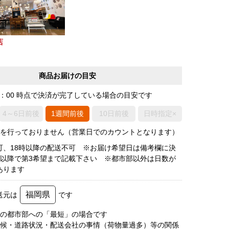
店
商品お届けの目安
0：00 時点で決済が完了している場合の目安です
4～6日前後
1週間前後
10日前後
日時指定×
荷を行っておりません（営業日でのカウントとなります）
可、18時以降の配送不可 ※お届け希望日は備考欄に決
後以降で第3希望まで記載下さい ※都市部以外は日数が
あります
福岡県
送元は
です
圏の都市部への「最短」の場合です
天候・道路状況・配送会社の事情（荷物量過多）等の関係