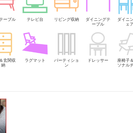
テーブル
テレビ台
リビング収納
ダイニングテ
ダイニ
ーブル
ェ
＆玄関収
ラグマット
パーティショ
ドレッサー
座椅子
納
ン
ソナル