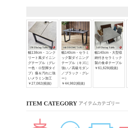
幅138cm・コンク
幅140cm・セラミ
幅140cm・大型収
リート風ダイニン
ック製ダイニング
納付きセラミック
グテーブル（グレ
テーブル（キズに
製の食卓テーブル
ー色・ロ型脚タイ
強い／高級モダン
￥61,628(税抜)
プ）傷＆汚れに強
／ブラック・グレ
いメラミン加工
ー）
￥27,082(税抜)
￥44,982(税抜)
アイテムカテゴリー