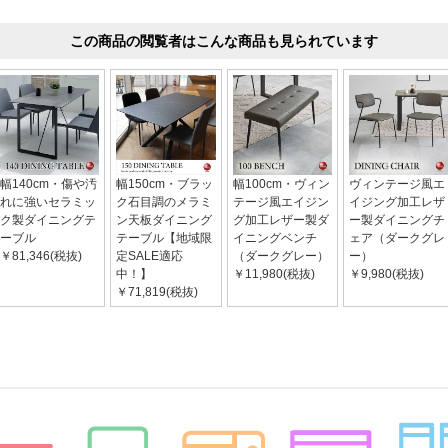
この商品の閲覧者はこんな商品も見られています
幅140cm・傷や汚
幅150cm・ブラッ
幅100cm・ヴィン
ヴィンテージ風エ
れに強いセラミッ
ク石目調のメラミ
テージ風エイジン
イジング加工レザ
ク製ダイニングテ
ン天板ダイニング
グ加工レザー製ダ
ー製ダイニングチ
ーブル
テーブル【地域限
イニングベンチ
ェア（ダークグレ
￥81,346(税抜)
定SALE適応
（ダークグレー）
ー）
中！】
￥11,980(税抜)
￥9,980(税抜)
￥71,819(税抜)