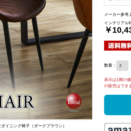
メーカー参考上
インテリアル
￥10,4
数量：
表示は1脚の
の販売はでき
れなダイニング椅子（ダークブラウン）