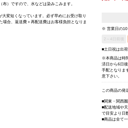
（布）ですので、水などは染みこみます。
が大変短くなっています。必ず早めにお受け取り
た場合、返送費＋再配送費はお客様負担となりま
※ 営業日の1
2～4日前後
■土日祝は出
※本商品は時
済日から6日
手配となりま
意下さい。
この商品の発
■関東・関西
■配送地域や
で目安より日
■商品は全て