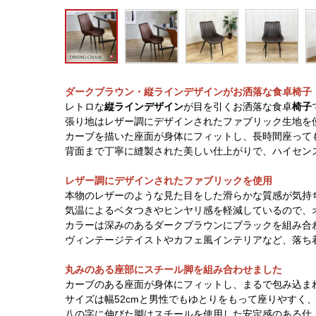
ダークブラウン・縦ラインデザインがお洒落な食卓椅子
レトロな
縦ラインデザイン
が目を引くお洒落な食卓
椅子
張り地はレザー調にデザインされたファブリック生地を
カーブを描いた座面が身体にフィットし、長時間座って
背面まで丁寧に縫製された美しい仕上がりで、ハイセン
レザー調にデザインされたファブリックを使用
本物のレザーのような見た目をした滑らかな質感が気持
気温によるベタつきやヒンヤリ感を軽減しているので、
カラーは深みのあるダークブラウンにブラックを組み合
ヴィンテージテイストやカフェ風インテリアなど、落ち
丸みのある座部にスチール脚を組み合わせました
カーブのある座面が身体にフィットし、まるで包み込ま
サイズは幅52cmと男性でもゆとりをもって座りやすく
八の字に伸びた脚はスチールを使用した安定感のある仕上