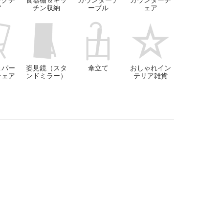
ングチ
食器棚＆キッ
カウンターテ
カウンターチ
ア
チン収納
ーブル
ェア
＆パー
姿見鏡（スタ
傘立て
おしゃれイン
チェア
ンドミラー）
テリア雑貨