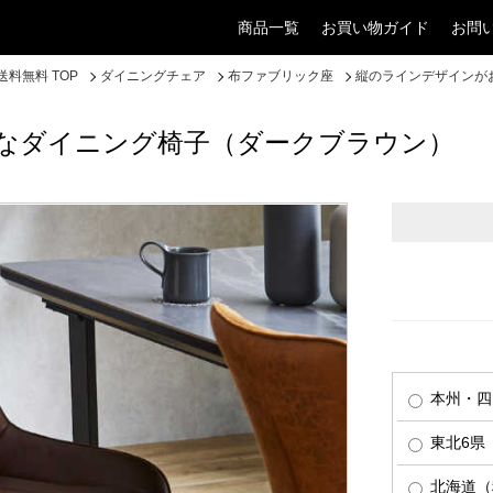
商品一覧
お買い物ガイド
お問
料無料 TOP
ダイニングチェア
布ファブリック座
縦のラインデザインが
なダイニング椅子（ダークブラウン）
本州・四
東北6県（
北海道（税