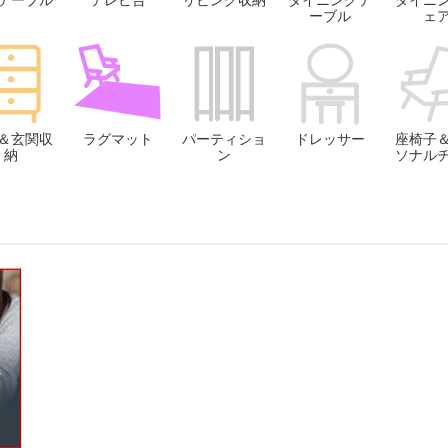
テーブル
テレビ台
リビング収納
ダイニングテ
ダイニ
ーブル
ェ
＆玄関収
ラグマット
パーティショ
ドレッサー
座椅子
納
ン
ソナル