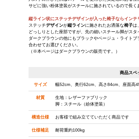
サビに強い粉体塗装がスチールに施されているので長く
縦ライン状にステッチデザインが入った椅子ならインテ
ステッチ
デザイン
が
縦ライン
に施されたお洒落な
椅子
は
どっしりとした座部ですが、先の細いスチール脚がスタ
ダークブラウンの他にもブラックやベージュ・ライトブ
合わせてお選びください。
（※本ページはダークブラウンの販売です。）
商品スペ
サイズ
幅52cm、奥行62cm、高さ84cm、座面高4
材質
生地：レザーファブリック
脚：スチール（紛体塗装）
構造仕様
お客様で組み立てていただく商品です
仕様補足
耐荷重約100kg