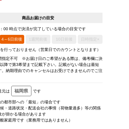
商品お届けの目安
0：00 時点で決済が完了している場合の目安です
4～6日前後
1週間前後
10日前後
日時指定×
荷を行っておりません（営業日でのカウントとなります）
間指定不可 ※お届け日のご希望がある際は、備考欄に決
後以降で第3希望まで記載下さい。記載がない場合は最短
す。納期理由でのキャンセルはお受けできませんのでご注
福岡県
送元は
です
圏の都市部への「最短」の場合です
天候・道路状況・配送会社の事情（荷物量過多）等の関係
数が掛かる場合があります
一般家庭用です（業務用ではありません）