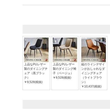
上品なPUレザー
上品なPUレザー
縦のラインデザイ
製のダイニングチ
製のダイニング椅
ンがおしゃれなダ
ェア（黒ブラッ
子（ベージュ）
イニングチェア
ク）
￥9,528(税抜)
（ライトブラウ
￥9,528(税抜)
ン）
￥10,437(税抜)