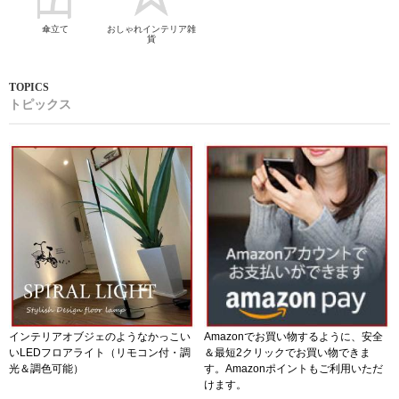
傘立て
おしゃれインテリア雑
貨
トピックス
インテリアオブジェのようなかっこい
Amazonでお買い物するように、安全
いLEDフロアライト（リモコン付・調
＆最短2クリックでお買い物できま
光＆調色可能）
す。Amazonポイントもご利用いただ
けます。