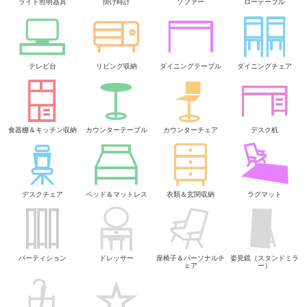
ライト照明器具
掛け時計
ソファー
ローテーブル
テレビ台
リビング収納
ダイニングテーブル
ダイニングチェア
食器棚＆キッチン収納
カウンターテーブル
カウンターチェア
デスク机
デスクチェア
ベッド＆マットレス
衣類＆玄関収納
ラグマット
パーティション
ドレッサー
座椅子＆パーソナルチ
姿見鏡（スタンドミラ
ェア
ー）