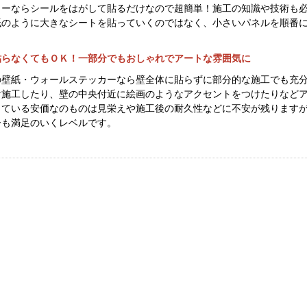
カーならシールをはがして貼るだけなので超簡単！施工の知識や技術も
紙のように大きなシートを貼っていくのではなく、小さいパネルを順番
貼らなくてもＯＫ！一部分でもおしゃれでアートな雰囲気に
の壁紙・ウォールステッカーなら壁全体に貼らずに部分的な施工でも充
け施工したり、壁の中央付近に絵画のようなアクセントをつけたりなど
している安価なのものは見栄えや施工後の耐久性などに不安が残ります
ーも満足のいくレベルです。