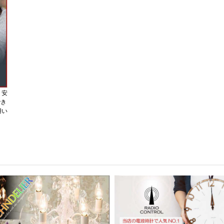
、安
でき
用い