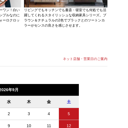
ーワン！白い
リビングでもキッチンでも書斎・寝室でも何処でも活
当店で創業
ンプルなのに
躍してくれるスタイリッシュな収納家具シリーズ。ブ
ーのPVC
ォーロクロッ
ラウン＆ナチュラルの2色でブラックとのツートンカ
と斜めデザ
ラーがセンスの良さを感じさせます。
シリーズラ
ネット店舗・営業日のご案内
2026年9月
水
木
金
土
2
3
4
5
9
10
11
12