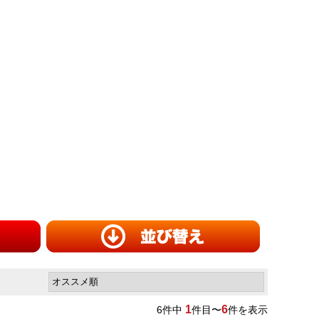
1
6
6
件中
件目〜
件を表示