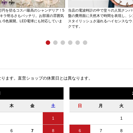
万円を切るコスパ最高のシャンデリア！5
当店の電波時計の中で堂々の人気ナンバ
キラ明るさもバッチリ。お部屋の雰囲気
盤の費用面に天然木で時間を表現し、シ
い5色展開。LED電球にも対応していま
スタイリッシュさ溢れるハイセンスなウ
クです。
なります。
直営ショップの休業日とは異なります。
月
木
金
土
日
月
火
1
1
6
7
8
6
7
8