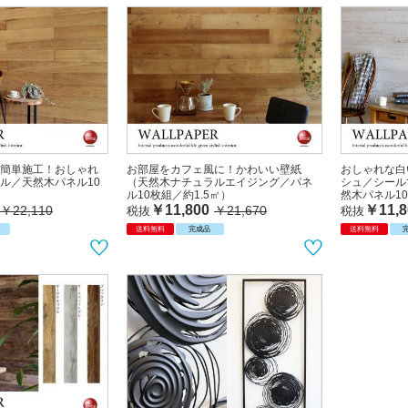
簡単施工！おしゃれ
お部屋をカフェ風に！かわいい壁紙
おしゃれな白
ル／天然木パネル10
（天然木ナチュラルエイジング／パネ
シュ／シール
ル10枚組／約1.5㎡）
然木パネル10
￥11,800
￥11,8
￥22,110
￥21,670
税抜
税抜
送料無料
完成品
送料無料