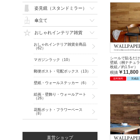
姿見鏡（スタンドミラー）
傘立て
おしゃれインテリア雑貨
おしゃれインテリア雑貨全商品
（62）
シールで貼るだけ
マガジンラック（10）
壁紙（桐ナチュラ
枚組／約1.5㎡）
郵便ポスト・宅配ボックス（13）
￥11,800
税抜
送料無料
完成品
壁紙・ウォールステッカー（6）
絵画・壁飾り・ウォールアート
（26）
花瓶ポット・フラワーベース
（8）
直営ショップ