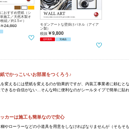
におすすめ壁紙（シ
単施工／天然木製オ
枚組／約1.5㎡）
モダンアートな壁掛けパネル（アイア
￥24,860
ン製）
￥9,800
税抜
送料無料
完成品
紙でかっこいいお部屋をつくろう♪
気を変えるには壁紙を変えるのが効果的ですが、内装工事業者に頼むと
にできるか自信がない…そんな時に便利なのがシールタイプで簡単に貼
。
ッカーは施工も簡単なので安心
と糊やローラーなどの小道具を用意をしなければなりませんが（そもそ