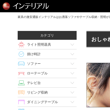
家具の激安通販インテリアルはお洒落ソファやテーブル収納・照明が送
カテゴリ
おしゃ
ライト照明器具
掛け時計
ソファー
ローテーブル
テレビ台
リビング収納
ダイニングテーブル