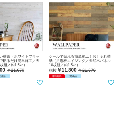
い壁紙（ホワイトフラッ
シールで貼れる簡単施工！おしゃれ壁
で貼るだけ簡単施工／天
紙（足場板エイジング／天然木パネル
枚組／約1.5㎡）
10枚組／約1.5㎡）
00
￥11,800
￥21,670
￥21,670
税抜
完成品
送料無料
完成品