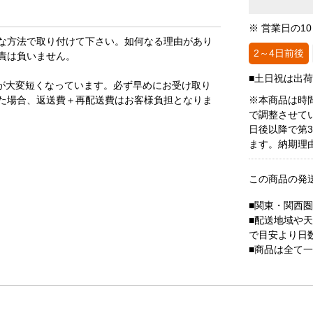
※ 営業日の1
な方法で取り付けて下さい。如何なる理由があり
2～4日前後
責は負いません。
■土日祝は出
が大変短くなっています。必ず早めにお受け取り
た場合、返送費＋再配送費はお客様負担となりま
※本商品は時
で調整させて
日後以降で第
ます。納期理
この商品の発
■関東・関西
■配送地域や
で目安より日
■商品は全て