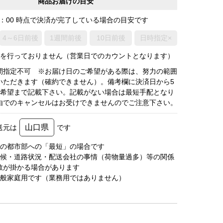
商品お届けの目安
0：00 時点で決済が完了している場合の目安です
4～6日前後
1週間前後
10日前後
日時指定×
荷を行っておりません（営業日でのカウントとなります）
間指定不可 ※お届け日のご希望がある際は、努力の範囲
いただきます（確約できません）。備考欄に決済日から5
3希望まで記載下さい。記載がない場合は最短手配となり
由でのキャンセルはお受けできませんのでご注意下さい。
山口県
送元は
です
圏の都市部への「最短」の場合です
天候・道路状況・配送会社の事情（荷物量過多）等の関係
数が掛かる場合があります
一般家庭用です（業務用ではありません）