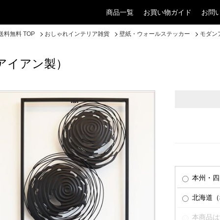
商品一覧
お買い物ガイド
お問
料無料 TOP
おしゃれインテリア雑貨
壁紙・ウォールステッカー
モダン
アイアン製）
本州・四
北海道（税
本商品は