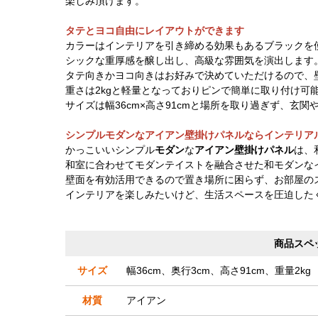
楽しみ頂けます。
タテとヨコ自由にレイアウトができます
カラーはインテリアを引き締める効果もあるブラックを
シックな重厚感を醸し出し、高級な雰囲気を演出します
タテ向きかヨコ向きはお好みで決めていただけるので、
重さは2kgと軽量となっておりピンで簡単に取り付け可
サイズは幅36cm×高さ91cmと場所を取り過ぎず、玄
シンプルモダンなアイアン壁掛けパネルならインテリア
かっこいいシンプル
モダン
な
アイアン壁掛けパネル
は、
和室に合わせてモダンテイストを融合させた和モダンな
壁面を有効活用できるので置き場所に困らず、お部屋の
インテリアを楽しみたいけど、生活スペースを圧迫した
商品スペ
サイズ
幅36cm、奥行3cm、高さ91cm、重量2kg
材質
アイアン