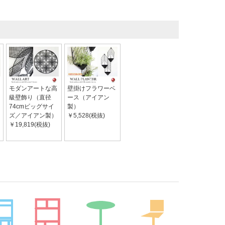
モダンアートな高
壁掛けフラワーベ
級壁飾り（直径
ース（アイアン
74cmビッグサイ
製）
ズ／アイアン製）
￥5,528(税抜)
￥19,819(税抜)