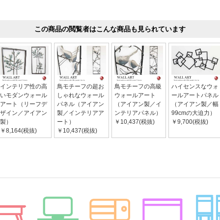
この商品の閲覧者はこんな商品も見られています
インテリア性の高
鳥モチーフの超お
鳥モチーフの高級
ハイセンスなウォ
いモダンウォール
しゃれなウォール
ウォールアート
ールアートパネル
アート（リーフデ
パネル（アイアン
（アイアン製／イ
（アイアン製／幅
ザイン／アイアン
製／インテリアア
ンテリアパネル）
99cmの大迫力）
製）
ート）
￥10,437(税抜)
￥9,700(税抜)
￥8,164(税抜)
￥10,437(税抜)