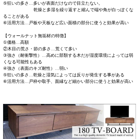
⑤狂いの多さ…多いが表面だけなので目立たない。
乾燥と多湿を繰り返すと縮んで端や角が白っぽくな
ることがある
⑥活用方法…戸板や天板など広い面積の部分に使うと効果が高い
【ウォールナット無垢材の特徴】
①価格…高額
②木目の荒さ・節の多さ…荒くて多い
③強さ（耐衝撃性）…高めに部類する木だが湿度環境によっては弱
くなる可能性もある
④強さ（表面のキズ耐性）…弱い
⑤狂いの多さ…乾燥と湿気によっては反りが発生する事がある
⑥活用方法…戸枠や取手、面縁など細かい部分に使うと効果が高い