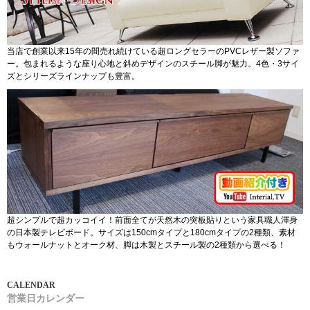
当店で創業以来15年の間売れ続けている超ロングセラーのPVCレザー製ソファ
ー。包まれるような座り心地と斜めデザインのスチール脚が魅力。4色・3サイ
ズとシリーズラインナップも豊富。
超シンプルで超カッコイイ！前面全てが天然木の突板貼りという家具職人渾身
の日本製テレビボード。サイズは150cmタイプと180cmタイプの2種類、素材
もウォールナットとオーク材、脚は木製とスチール製の2種類から選べる！
営業日カレンダー