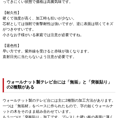
ってきにくい状態で価格は高騰気味です。
【耐久性】
硬くて強度が高く、加工時も狂いが少ない。
芯材としては強靭で衝撃耐性は強いですが、逆に表面は弱くてキズ
がつきやすいです。
小さなお子様がいる家庭では注意が必要ですね。
【退色性】
早い方です。紫外線を受けると赤味が強くなります。
直射日光に当たらないよう注意が必要です。
ウォールナット製テレビ台には「無垢」と「突板貼り」
の2種類がある
ウォールナット製のテレビ台には主に2種類の加工方法があります。
一つは「無垢材」をベースに作られたもので、字の如くウォールナ
ットの木をそのまま組み合わせています。
もう一つは「突板貼り」加工です。プレスした硬い板の表面に薄く