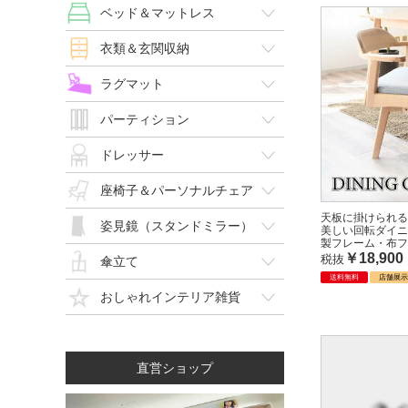
ベッド＆マットレス
衣類＆玄関収納
ラグマット
パーティション
ドレッサー
座椅子＆パーソナルチェア
天板に掛けられる
姿見鏡（スタンドミラー）
美しい回転ダイニ
製フレーム・布フ
￥18,900
税抜
傘立て
送料無料
店舗展
おしゃれインテリア雑貨
直営ショップ