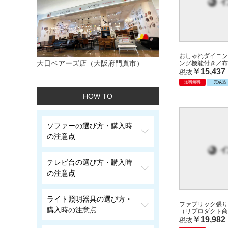
おしゃれダイニン
大日ベアーズ店（大阪府門真市）
ング機能付き／布
￥15,437
税抜
送料無料
完成品
HOW TO
ソファーの選び方・購入時
の注意点
テレビ台の選び方・購入時
の注意点
ライト照明器具の選び方・
ファブリック張り
購入時の注意点
（リプロダクト商
￥19,982
税抜