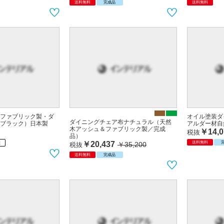
送料無料
完成品
送料無料
ファブリック製・ダ
オイル塗装ダ
ダイニングチェア布ナチュラル（天然
ブラック）日本製
アルダー材自
木アッシュ＆ファブリック製／完成
￥14,0
税抜
品）
￥20,437
送料無料
￥35,200
製
税抜
送料無料
完成品