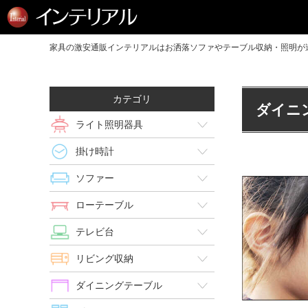
家具の激安通販インテリアルはお洒落ソファやテーブル収納・照明が送
カテゴリ
ダイニ
ライト照明器具
掛け時計
ソファー
ローテーブル
テレビ台
リビング収納
ダイニングテーブル