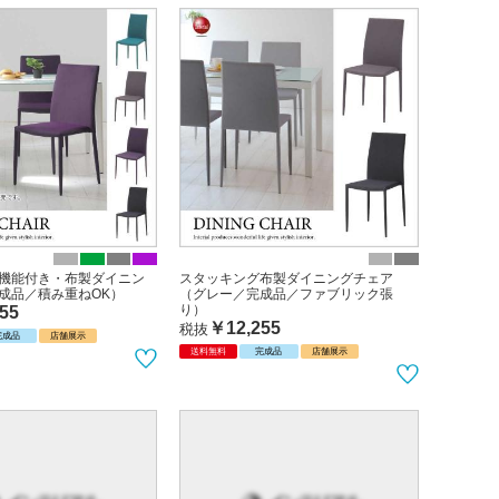
機能付き・布製ダイニン
スタッキング布製ダイニングチェア
成品／積み重ねOK）
（グレー／完成品／ファブリック張
り）
55
￥12,255
税抜
完成品
店舗展示
送料無料
完成品
店舗展示