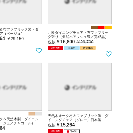
＆布ファブリック製・ダ
北欧ダイニングチェア・布ファブリッ
ア（ベージュ）
ク張り（天然木アッシュ製／完成品）
64
￥29,150
￥16,800
￥29,700
税抜
送料無料
完成品
店舗展示
天然木オーク材＆ファブリック製・ダ
ク＆天然木製・ダイニン
イニングチェア（グレー）日本製
ージュ／チャコール）
￥15,264
税抜
64
送料無料
日本製