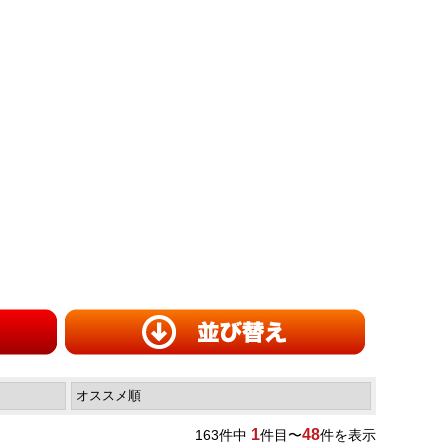
1
48
163
件中
件目〜
件を表示