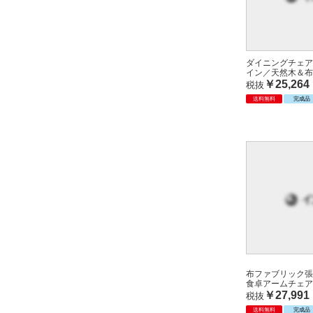
ダイニングチェア
イン／天然木＆布
￥25,264
税抜
送料無料
完成品
布ファブリック張
食卓アームチェア
￥27,991
税抜
送料無料
完成品