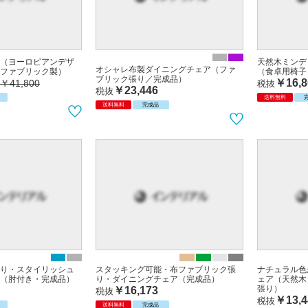
（ヨーロピアンデザ
天然木ミンデ
オシャレ布製ダイニングチェア（ファ
ファブリック製）
（食卓用椅子
ブリック張り／完成品）
￥16,8
￥41,800
税抜
￥23,446
税抜
送料無料
送料無料
完成品
り・スタイリッシュ
スタッキング可能・布ファブリック張
ナチュラル色
（肘付き・完成品）
り・ダイニングチェア（完成品）
ェア（天然木
張り）
￥16,173
税抜
￥13,4
税抜
送料無料
完成品