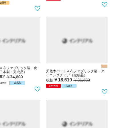
舗展示
＆布ファブリック製・食
天然木バーチ＆布ファブリック製・ダ
日本製・完成品）
イニングチェア（完成品）
82
￥74,800
￥18,619
￥31,350
税抜
完成品
日本製
送料無料
完成品