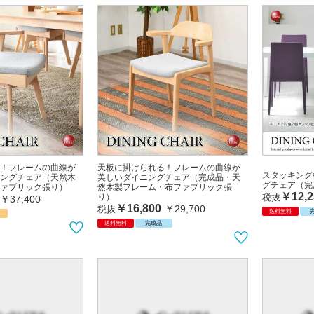
！フレームの曲線が
天板に掛けられる！フレームの曲線が
スタッキング
ングチェア（天然木
美しいダイニングチェア（完成品・天
グチェア（完
ァブリック張り）
然木製フレーム・布ファブリック張
￥12,2
税抜
り）
￥37,400
￥16,800
￥29,700
税抜
送料無料
示
送料無料
完成品