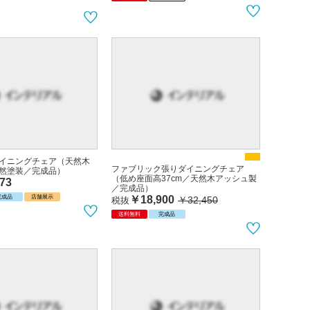
イニングチェア（天然木
ファブリック張りダイニングチェア
然塗装／完成品）
（低め座面高37cm／天然木アッシュ製
73
／完成品）
￥18,900
完成品
店舗展示
￥32,450
税抜
送料無料
完成品