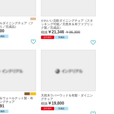
かわいい北欧ダイニングチェア（スタ
ルダイニングチェア（フ
ッキング可能／天然木＆布ファブリッ
り／完成品）
ク製／完成品）
00
￥21,346
￥36,300
税抜
完成品
送料無料
完成品
天然木ラバーウッド＆布製・ダイニン
＆ウォールナット製・布
グチェア
ングチェア
￥19,800
税抜
91
送料無料
完成品
完成品