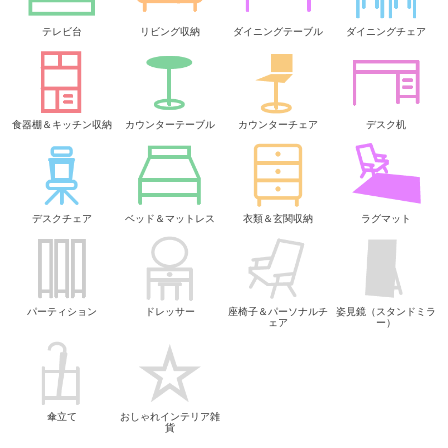
テレビ台
リビング収納
ダイニングテーブル
ダイニングチェア
食器棚＆キッチン収納
カウンターテーブル
カウンターチェア
デスク机
デスクチェア
ベッド＆マットレス
衣類＆玄関収納
ラグマット
パーティション
ドレッサー
座椅子＆パーソナルチ
姿見鏡（スタンドミラ
ェア
ー）
傘立て
おしゃれインテリア雑
貨