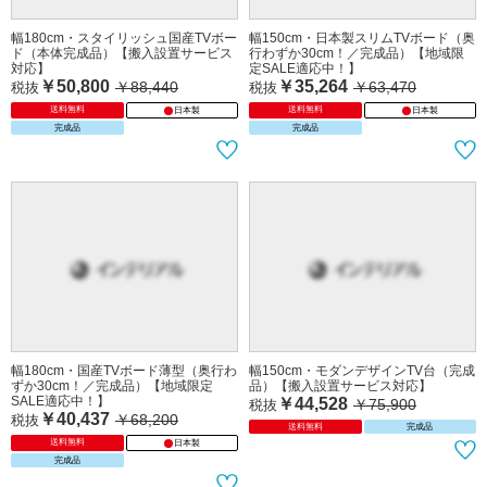
幅180cm・スタイリッシュ国産TVボー
幅150cm・日本製スリムTVボード（奥
ド（本体完成品）【搬入設置サービス
行わずか30cm！／完成品）【地域限
対応】
定SALE適応中！】
￥50,800
￥35,264
￥88,440
￥63,470
税抜
税抜
送料無料
送料無料
日本製
日本製
完成品
完成品
幅180cm・国産TVボード薄型（奥行わ
幅150cm・モダンデザインTV台（完成
ずか30cm！／完成品）【地域限定
品）【搬入設置サービス対応】
SALE適応中！】
￥44,528
￥75,900
税抜
￥40,437
￥68,200
税抜
送料無料
完成品
送料無料
日本製
完成品