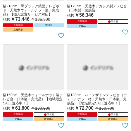
幅210cm・黒ブラック鏡面テレビボー
幅170cm・天然木アカシア製テレビ台
ド（天然木ウォールナット製／完成
（日本製・完成品）
品）【搬入設置サービス対応】
￥56,346
税抜
￥73,446
￥135,300
税抜
送料無料
日本製
送料無料
完成品
完成品
店舗展示
幅150cm・天然木ウォールナット製テ
幅180cm・ハイデザインテレビ台（ウ
レビ台（日本製・完成品）【地域限定
ォールナット材／天然木／日本製／完
SALE適応中！】
成品）【地域限定SALE適応中！】
￥61,800
￥72,700
￥130,900
￥150,700
税抜
税抜
送料無料
送料無料
日本製
日本製
完成品
店舗展示
完成品
店舗展示