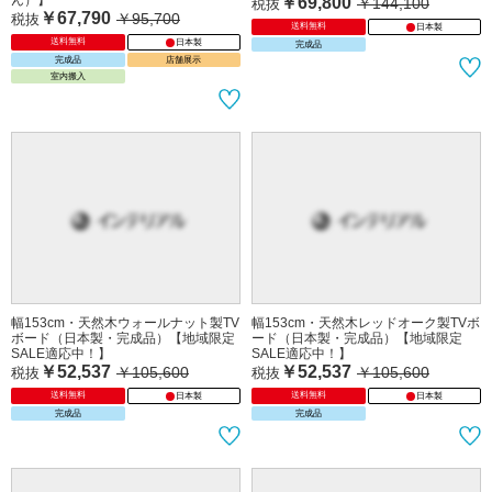
ん）】
￥69,800
￥144,100
税抜
￥67,790
￥95,700
税抜
送料無料
日本製
送料無料
日本製
完成品
完成品
店舗展示
室内搬入
幅153cm・天然木ウォールナット製TV
幅153cm・天然木レッドオーク製TVボ
ボード（日本製・完成品）【地域限定
ード（日本製・完成品）【地域限定
SALE適応中！】
SALE適応中！】
￥52,537
￥52,537
￥105,600
￥105,600
税抜
税抜
送料無料
送料無料
日本製
日本製
完成品
完成品