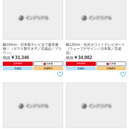
幅160cm・日本製テレビ台で最安価
幅120cm・光沢ホワイトテレビボード
格！（ガラス製引き戸／完成品／ブラ
（ウェーブデザイン／日本製／完成
ウン）
品）
￥31,346
￥34,982
税抜
税抜
送料無料
送料無料
日本製
日本製
完成品
店舗展示
完成品
店舗展示