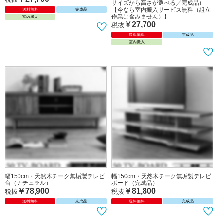
幅100cm・コーナーTV台無垢材（2サ
幅100cm・コーナーTV台ブラウン（2
イズから高さが選べる！／ナチュラル
サイズから高さが選べる／完成品）
／完成品）【今なら室内搬入サービス
【今なら室内搬入サービス無料（組立
無料（組立作業は含みません）】
作業は含みません）】
￥27,700
￥27,700
税抜
税抜
送料無料
完成品
送料無料
完成品
室内搬入
室内搬入