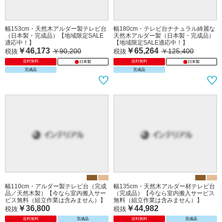
幅153cm・天然木アルダー製テレビ台
幅180cm・テレビ台ナチュラル綺麗な
（日本製・完成品）【地域限定SALE
天然木アルダー製（日本製・完成品）
適応中！】
【地域限定SALE適応中！】
￥46,173
￥65,264
￥90,200
￥125,400
税抜
税抜
送料無料
送料無料
日本製
日本製
完成品
完成品
幅110cm・アルダー製テレビ台（完成
幅135cm・天然木アルダー材テレビ台
品／天然木製）【今なら室内搬入サー
（完成品）【今なら室内搬入サービス
ビス無料（組立作業は含みません）】
無料（組立作業は含みません）】
￥36,800
￥44,982
税抜
税抜
送料無料
完成品
送料無料
完成品