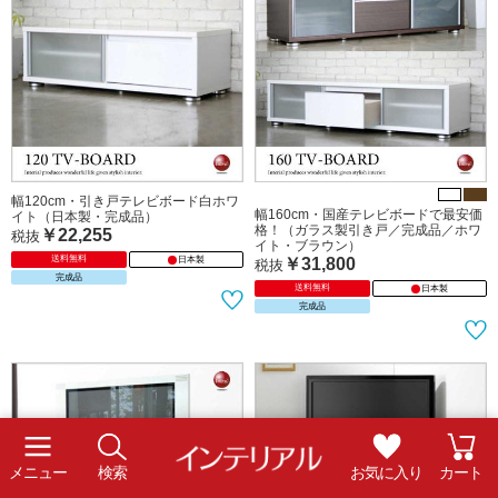
幅150cm・ナチュラル＆ホワイト・ハ
幅180cm・ハイデザイン国産テレビ台
イデザインテレビ台（日本製・完成
（オーク柄／ナチュラル＆ホワイト／
品）【今なら室内搬入サービス無料
完成品）【今なら室内搬入サービス無
（組立作業は含みません）】
料（組立作業は含みません）】
￥58,790
￥67,790
￥86,900
￥95,700
税抜
税抜
送料無料
送料無料
日本製
日本製
完成品
店舗展示
完成品
店舗展示
室内搬入
室内搬入
メニュー
検索
お気に入り
カート
幅120cm・引き戸テレビボード白ホワ