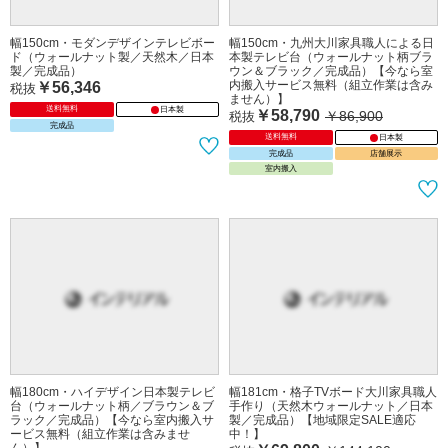
幅150cm・モダンデザインテレビボー
幅150cm・九州大川家具職人による日
ド（ウォールナット製／天然木／日本
本製テレビ台（ウォールナット柄ブラ
製／完成品）
ウン＆ブラック／完成品）【今なら室
内搬入サービス無料（組立作業は含み
￥56,346
税抜
ません）】
送料無料
日本製
￥58,790
￥86,900
税抜
完成品
送料無料
日本製
完成品
店舗展示
室内搬入
幅180cm・ハイデザイン日本製テレビ
幅181cm・格子TVボード大川家具職人
台（ウォールナット柄／ブラウン＆ブ
手作り（天然木ウォールナット／日本
ラック／完成品）【今なら室内搬入サ
製／完成品）【地域限定SALE適応
ービス無料（組立作業は含みませ
中！】