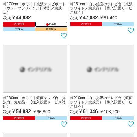
幅170cm・ホワイト光沢テレビボード
幅151cm・白い鏡面のテレビ台（光沢
（ウェーブデザイン／日本製／完成
ホワイト／完成品）【搬入設置サービ
品）
ス対応】
￥44,982
￥47,082
￥81,400
税抜
税抜
送料無料
送料無料
完成品
日本製
完成品
店舗展示
幅180cm・ホワイト鏡面テレビ台（光
幅210cm・白い光沢のテレビ台（鏡面
沢白／完成品）【搬入設置サービス対
ホワイト／完成品）【搬入設置サービ
応】
ス対応】
￥54,982
￥61,346
￥96,800
￥108,900
税抜
税抜
送料無料
完成品
送料無料
完成品