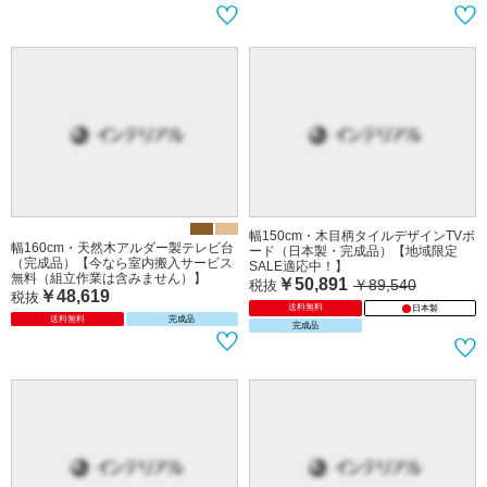
幅160cm・天然木アルダー製テレビ台
（完成品）【今なら室内搬入サービス
無料（組立作業は含みません）】
幅150cm・木目柄タイルデザインTVボ
￥48,619
税抜
ード（日本製・完成品）【地域限定
送料無料
完成品
SALE適応中！】
￥50,891
￥89,540
税抜
送料無料
日本製
完成品