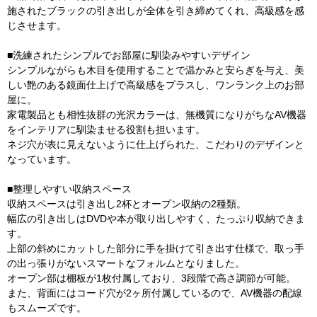
施されたブラックの引き出しが全体を引き締めてくれ、高級感を感
じさせます。
■洗練されたシンプルでお部屋に馴染みやすいデザイン
シンプルながらも木目を使用することで温かみと安らぎを与え、美
しい艶のある鏡面仕上げで高級感をプラスし、ワンランク上のお部
屋に。
家電製品とも相性抜群の光沢カラーは、無機質になりがちなAV機器
をインテリアに馴染ませる役割も担います。
ネジ穴が表に見えないように仕上げられた、こだわりのデザインと
なっています。
■整理しやすい収納スペース
収納スペースは引き出し2杯とオープン収納の2種類。
幅広の引き出しはDVDや本が取り出しやすく、たっぷり収納できま
す。
上部の斜めにカットした部分に手を掛けて引き出す仕様で、取っ手
の出っ張りがないスマートなフォルムとなりました。
オープン部は棚板が1枚付属しており、3段階で高さ調節が可能。
また、背面にはコード穴が2ヶ所付属しているので、AV機器の配線
もスムーズです。