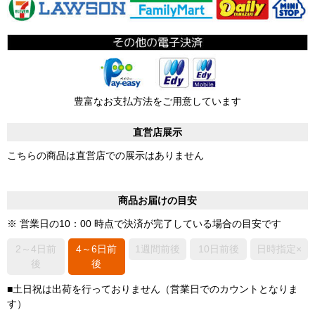
豊富なお支払方法をご用意しています
直営店展示
こちらの商品は直営店での展示はありません
商品お届けの目安
※ 営業日の10：00 時点で決済が完了している場合の目安です
2～4日前
4～6日前
1週間前後
10日前後
日時指定×
後
後
■土日祝は出荷を行っておりません（営業日でのカウントとなりま
す）