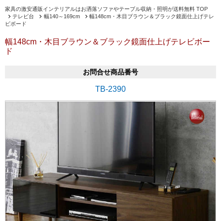
家具の激安通販インテリアルはお洒落ソファやテーブル収納・照明が送料無料 TOP
テレビ台
幅140～169cm
幅148cm・木目ブラウン＆ブラック鏡面仕上げテレ
ビボード
幅148cm・木目ブラウン＆ブラック鏡面仕上げテレビボー
ド
お問合せ商品番号
TB-2390