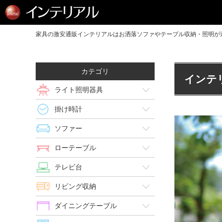
家具の激安通販インテリアルはお洒落ソファやテーブル収納・照明が送
カテゴリ
インテ
ライト照明器具
掛け時計
ソファー
ローテーブル
テレビ台
リビング収納
ダイニングテーブル