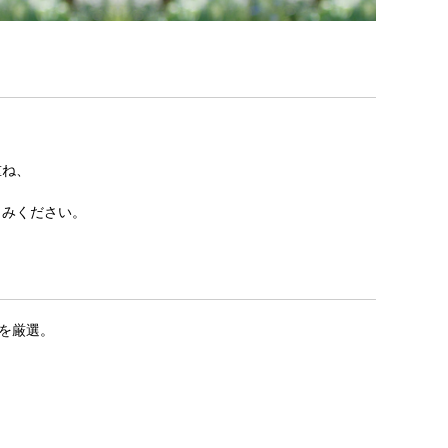
重ね、
しみください。
を厳選。