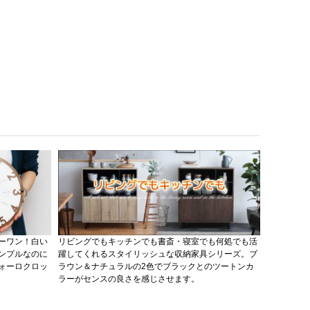
ーワン！白い
リビングでもキッチンでも書斎・寝室でも何処でも活
当店で創業
ンプルなのに
躍してくれるスタイリッシュな収納家具シリーズ。ブ
ーのPVC
ォーロクロッ
ラウン＆ナチュラルの2色でブラックとのツートンカ
と斜めデザ
ラーがセンスの良さを感じさせます。
シリーズラ