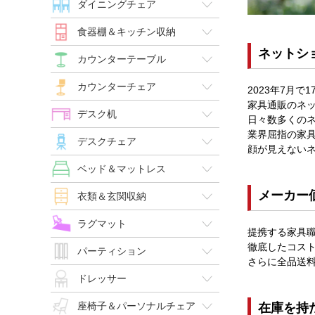
ダイニングチェア
食器棚＆キッチン収納
ネットシ
カウンターテーブル
カウンターチェア
2023年7月で
家具通販のネ
デスク机
日々数多くの
業界屈指の家
デスクチェア
顔が見えない
ベッド＆マットレス
メーカー
衣類＆玄関収納
ラグマット
提携する家具職
徹底したコス
パーティション
さらに全品送
ドレッサー
座椅子＆パーソナルチェア
在庫を持