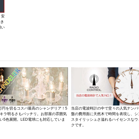
、安
でき
用い
万円を切るコスパ最高のシャンデリア！5
当店の電波時計の中で堂々の人気ナンバ
キラ明るさもバッチリ。お部屋の雰囲気
盤の費用面に天然木で時間を表現し、シ
い5色展開。LED電球にも対応していま
スタイリッシュさ溢れるハイセンスなウ
クです。