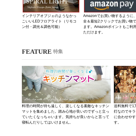
インテリアオブジェのようなかっ
Amazonでお買い物するように
こいいLEDフロアライト（リモコ
全＆最短2クリックでお買い物
ン付・調光＆調色可能）
ます。Amazonポイントもご利
ただけます。
特集
料理の時間が待ち遠しく、楽しくなる素敵なキッチン
送料無料で1
マットを集めました。踏み心地が良いのでずっと立っ
灯なのでキラ
ていたくなっちゃいます。気持ちが良いからと言って
に合わせやす
寝転んだりしてはいけません。
す。