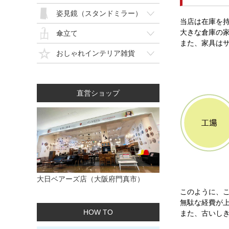
姿見鏡（スタンドミラー）
当店は在庫を
大きな倉庫の
傘立て
また、家具は
おしゃれインテリア雑貨
直営ショップ
大日ベアーズ店（大阪府門真市）
このように、
無駄な経費が
HOW TO
また、古いし