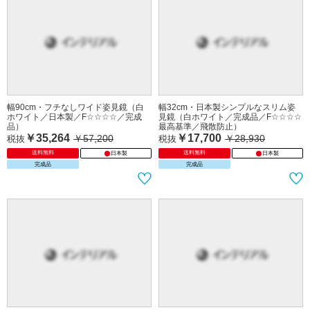
幅90cm・フチなしワイド姿見鏡（白
幅32cm・日本製シンプルなスリム姿
ホワイト／日本製／F☆☆☆☆／完成
見鏡（白ホワイト／完成品／F☆☆☆☆
品）
最高基準／飛散防止）
￥35,264
￥17,700
￥57,200
￥28,930
税抜
税抜
送料無料
送料無料
日本製
日本製
完成品
完成品