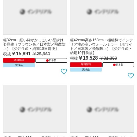
幅32cm・細い枠がかっこいい壁掛け
幅42cm×高さ153cm・極細枠でインテ
姿見鏡（ブラウン色／日本製／飛散防
リア性の高いウォールミラー（ホワイ
止）【受注生産・納期10日前後】
ト／日本製／飛散防止）【受注生産・
納期10日前後】
￥15,891
￥25,960
税抜
￥19,528
￥31,350
税抜
送料無料
日本製
送料無料
日本製
完成品
完成品