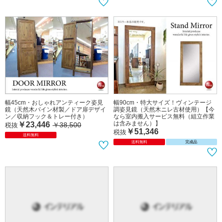
幅45cm・おしゃれアンティーク姿見
幅90cm・特大サイズ！ヴィンテージ
鏡（天然木パイン材製／ドア扉デザイ
調姿見鏡（天然木ニレ古材使用）【今
ン／収納フック＆トレー付き）
なら室内搬入サービス無料（組立作業
は含みません）】
￥23,446
￥38,500
税抜
￥51,346
税抜
送料無料
送料無料
完成品