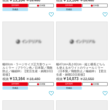
幅60cm・大きい正方形のかわいいウ
幅60cm・大型の正方形お洒落なウォ
ォールミラー（白ホワイト／日本製／
ールミラー（ナチュラル色／日本製／
飛散防止／極細枠）【受注生産・納期
飛散防止／極細枠）【受注生産・納期
10日前後】
10日前後】
￥13,164
￥13,164
￥18,480
￥18,480
税抜
税抜
送料無料
送料無料
日本製
日本製
完成品
完成品