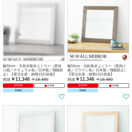
産・納期10日前後】
産・納期10日前後】
￥11,346
￥17,255
￥18,040
￥28,050
税抜
税抜
送料無料
送料無料
日本製
日本製
完成品
完成品
直径80cm・超大型の丸いウォールミ
幅50cm・白ホワイト卓上ミラー（壁
ラー（円形／日本製／飛散防止）【受
掛け鏡／正方形／日本製／飛散防止）
注生産・納期10日前後】
【受注生産・納期10日前後】
￥26,173
￥11,346
￥42,680
￥18,480
税抜
税抜
送料無料
送料無料
日本製
日本製
完成品
完成品