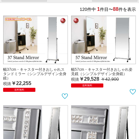
1
88
120
件中
件目〜
件を表示
幅37cm・キャスター付きおしゃれス
幅57cm・キャスター付きおしゃれ姿
タンドミラー（シンプルデザイン全身
見鏡（シンプルデザイン全身鏡）
鏡）
￥29,528
￥42,900
税抜
￥22,255
税抜
送料無料
送料無料