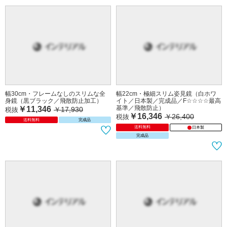
幅30cm・フレームなしのスリムな全
幅22cm・極細スリム姿見鏡（白ホワ
身鏡（黒ブラック／飛散防止加工）
イト／日本製／完成品／F☆☆☆☆最高
基準／飛散防止）
￥11,346
￥17,930
税抜
￥16,346
￥26,400
税抜
送料無料
完成品
送料無料
日本製
完成品