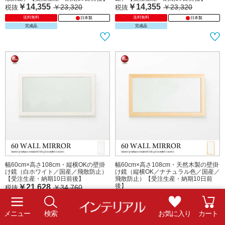
幅60cm・北欧風の大型卓上ミラー
幅55cm×高さ80cm・白の木製ウォー
（壁掛け鏡／プラウン色／日本製／飛
ルミラー（ホワイト／日本製／飛散防
散防止）【受注生産・納期10日前後】
止）【受注生産・納期10日前後】
￥11,800
￥14,355
￥19,140
￥23,320
税抜
税抜
送料無料
送料無料
日本製
日本製
完成品
完成品
メニュー
検索
お気に入り
カート
幅55cm×高さ80cm・天然木製ウォー
幅55cm×高さ80cm・北欧風ウォール