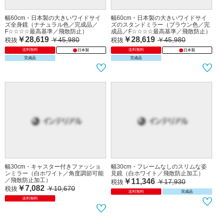
幅60cm・日本製の大きいワイドサイ
幅60cm・日本製の大きいワイドサイ
ズ全身鏡（ナチュラル色／完成品／
ズのスタンドミラー（ブラウン色／完
F☆☆☆☆最高基準／飛散防止）
成品／F☆☆☆☆最高基準／飛散防止）
￥28,619
￥28,619
￥45,980
￥45,980
税抜
税抜
送料無料
送料無料
日本製
日本製
完成品
完成品
幅30cm・キャスター付きファッショ
幅30cm・フレームなしのスリムな姿
ンミラー（白ホワイト／角度調節可能
見鏡（白ホワイト／飛散防止加工）
／飛散防止加工）
￥11,346
￥17,930
税抜
￥7,082
￥10,670
税抜
送料無料
完成品
送料無料