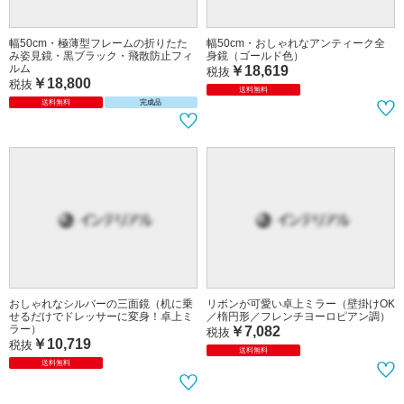
幅50cm・極薄型フレームの折りたた
幅50cm・おしゃれなアンティーク全
み姿見鏡・黒ブラック・飛散防止フィ
身鏡（ゴールド色）
ルム
￥18,619
税抜
￥18,800
税抜
送料無料
送料無料
完成品
おしゃれなシルバーの三面鏡（机に乗
リボンが可愛い卓上ミラー（壁掛けOK
せるだけでドレッサーに変身！卓上ミ
／楕円形／フレンチヨーロピアン調）
ラー）
￥7,082
税抜
￥10,719
税抜
送料無料
送料無料