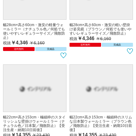
幅28cm×高さ60cm・激安の軽量ウォ
幅28cm×高さ60cm・激安の軽い壁掛
ールミラー（ナチュラル色／何処でも
け姿見鏡（ブラウン／何処でも使いや
使いやすいレギュラーサイズ／飛散防
すいレギュラーサイズ／飛散防止）
止）
￥4,346
￥6,160
税抜
￥4,346
￥6,160
税抜
送料無料
完成品
送料無料
完成品
幅22cm×高さ153cm・極細枠のスタイ
幅22cm×高さ153cm・極細枠のスリム
リッシュな壁掛けウォールミラー（ナ
な日本製ウォールミラー（ブラウン色
チュラル色／日本製／飛散防止）【受
／飛散防止）【受注生産・納期10日前
注生産・納期10日前後】
後】
￥14,355
￥14,355
￥23,430
￥23,430
税抜
税抜