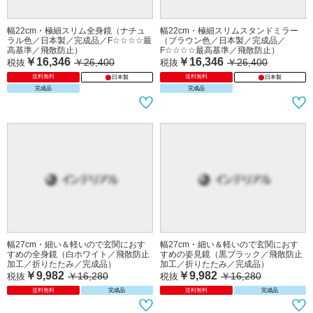
幅22cm・極細スリム全身鏡（ナチュ
幅22cm・極細スリムスタンドミラー
ラル色／日本製／完成品／F☆☆☆☆最
（ブラウン色／日本製／完成品／
高基準／飛散防止）
F☆☆☆☆最高基準／飛散防止）
￥16,346
￥16,346
￥26,400
￥26,400
税抜
税抜
送料無料
送料無料
日本製
日本製
完成品
完成品
幅27cm・細い＆軽いので玄関におす
幅27cm・細い＆軽いので玄関におす
すめの全身鏡（白ホワイト／飛散防止
すめの姿見鏡（黒ブラック／飛散防止
加工／折りたたみ／完成品）
加工／折りたたみ／完成品）
￥9,982
￥9,982
￥16,280
￥16,280
税抜
税抜
送料無料
完成品
送料無料
完成品