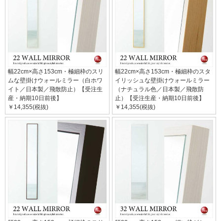
幅22cm×高さ153cm・極細枠のスリ
幅22cm×高さ153cm・極細枠のスタ
ムな壁掛けウォールミラー（白ホワ
イリッシュな壁掛けウォールミラー
イト／日本製／飛散防止）【受注生
（ナチュラル色／日本製／飛散防
産・納期10日前後】
止）【受注生産・納期10日前後】
￥14,355(税抜)
￥14,355(税抜)