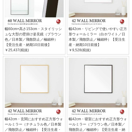
幅60cm×高さ153cm・スタイリッシ
幅42cm・リビングで使いやすい正方
ュな大型の壁掛け姿見鏡（ブラウン
形ウォールミラー（白ホワイト／日
色／日本製／飛散防止／極細枠）
本製／飛散防止／極細枠）【受注生
【受注生産・納期10日前後】
産・納期10日前後】
￥25,437(税抜)
￥9,528(税抜)
幅42cm・玄関におすすめ正方形ウォ
幅42cm・寝室におすすめ正方形ウォ
ールミラー（ナチュラル色／日本製
ールミラー（ブラウン色／日本製／
／飛散防止／極細枠）【受注生産・
飛散防止／極細枠）【受注生産・納