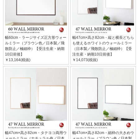
幅60cm・ラージサイズ正方形ウォー
幅47cm×高さ82cm・縦と横長どちら
ルミラー（ブラウン色／日本製／飛
も使えるホワイトのウォールミラー
散防止／極細枠）【受注生産・納期
（日本製／飛散防止／極細枠）【受
10日前後】
注生産・納期10日前後】
￥13,164(税抜)
￥14,073(税抜)
幅47cm×高さ82cm・タテヨコ両用ウ
幅47cm×高さ82cm・細枠の大きめウ
ォールミラー（ナチュラル色／日本
ォールミラー（ブラウン色／日本製