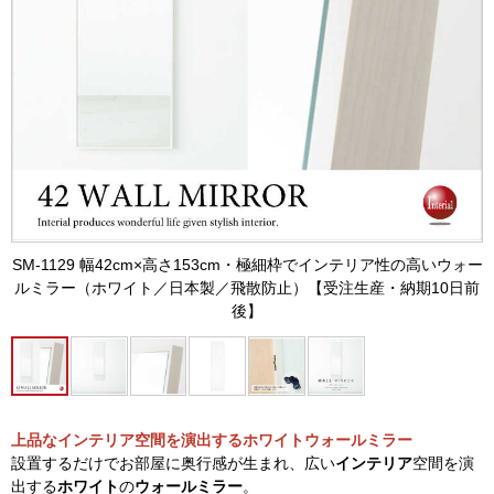
SM-1129 幅42cm×高さ153cm・極細枠でインテリア性の高いウォー
ルミラー（ホワイト／日本製／飛散防止）【受注生産・納期10日前
後】
上品なインテリア空間を演出するホワイトウォールミラー
設置するだけでお部屋に奥行感が生まれ、広い
インテリア
空間を演
出する
ホワイト
の
ウォールミラー
。