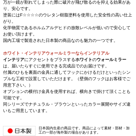
万が一鏡が割れてしまった際に破片が飛び散るのを抑える効果があ
り、安心です。
塗装にはF☆☆☆☆のウレタン樹脂塗料を使用した安全性の高い仕上
がり。
化学物質であるホルムアルデヒドの放散レベルが低いので安心して
お使い頂けます。
国内工場で製造された日本製の商品なのも魅力の一つです。
ホワイト・インテリアウォールミラーならインテリアル
インテリア
にアクセントをプラスする
ホワイト
の
ウォールミラー
は、届いたらすぐに使用できる完成品でのお届けです。
付属のひもを裏面の金具に通してフックにかけるだけといったシン
プルな工程で設置していただけます。（壁側のフックはお客様でご
用意下さい。）
オプションの横付け金具を使用すれば、横向きで掛けて頂くことも
可能です。
同シリーズでナチュラル・ブラウンといったカラー展開やサイズ違
いもご用意しています。
日本国内生産の商品です。商品によって素材・部材・加
工の一部が海外製の場合があります。