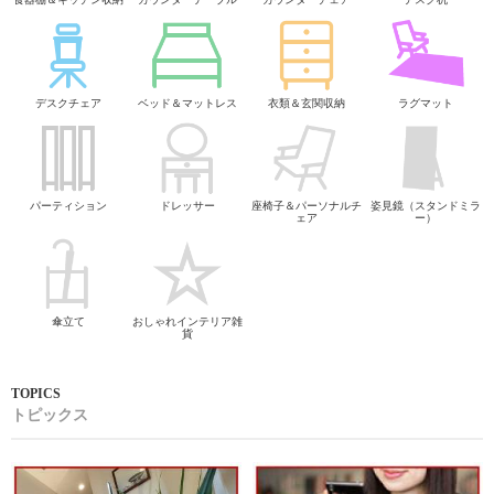
デスクチェア
ベッド＆マットレス
衣類＆玄関収納
ラグマット
パーティション
ドレッサー
座椅子＆パーソナルチ
姿見鏡（スタンドミラ
ェア
ー）
傘立て
おしゃれインテリア雑
貨
トピックス