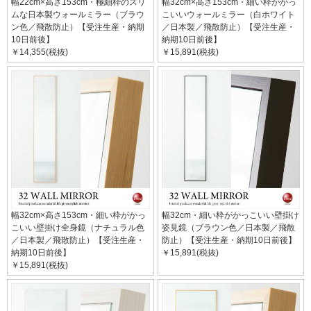
幅22cm×高さ153cm・極細枠のスリ
幅32cm×高さ153cm・細い枠がかっ
ムな日本製ウォールミラー（ブラウ
こいいウォールミラー（白ホワイト
ン色／飛散防止）【受注生産・納期
／日本製／飛散防止）【受注生産・
10日前後】
納期10日前後】
￥14,355(税抜)
￥15,891(税抜)
幅32cm×高さ153cm・細い枠がかっ
幅32cm・細い枠がかっこいい壁掛け
こいい壁掛け全身鏡（ナチュラル色
姿見鏡（ブラウン色／日本製／飛散
／日本製／飛散防止）【受注生産・
防止）【受注生産・納期10日前後】
納期10日前後】
￥15,891(税抜)
￥15,891(税抜)