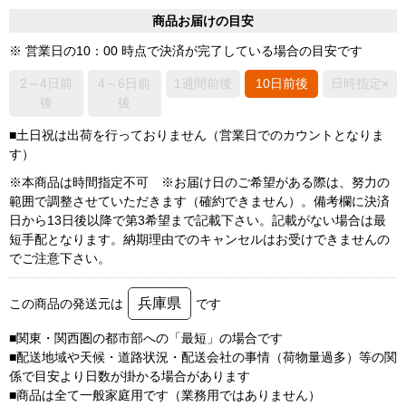
商品お届けの目安
※ 営業日の10：00 時点で決済が完了している場合の目安です
2～4日前
4～6日前
1週間前後
10日前後
日時指定×
後
後
■土日祝は出荷を行っておりません（営業日でのカウントとなりま
す）
※本商品は時間指定不可 ※お届け日のご希望がある際は、努力の
範囲で調整させていただきます（確約できません）。備考欄に決済
日から13日後以降で第3希望まで記載下さい。記載がない場合は最
短手配となります。納期理由でのキャンセルはお受けできませんの
でご注意下さい。
兵庫県
この商品の発送元は
です
■関東・関西圏の都市部への「最短」の場合です
■配送地域や天候・道路状況・配送会社の事情（荷物量過多）等の関
係で目安より日数が掛かる場合があります
■商品は全て一般家庭用です（業務用ではありません）