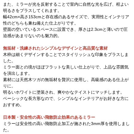
また、ミラーが光を反射することで室内に自然な光を広げ、程よい
明るさをプラスしてくれます。
幅42cm×高さ153cmと存在感のあるサイズで、実用性とインテリア
性のどちらも兼ね備えた仕上がりです。
壁面の空いているスペースに設置でき、厚さは2.3cmと薄いので圧
迫感があまりないのも魅力的。
無垢材・洗練されたシンプルなデザインと高品質な素材
木枠は細くデザインすることでスタイリッシュな印象をプラスしま
した。
ミラー面との境がほぼフラットな美しい仕上がりで、上品な雰囲気
を演出します。
素材には天然木ツガの無垢材を贅沢に使用し、高級感のある仕上が
りに。
明るいホワイトに塗装され、爽やかなテイストにマッチします。
ベーシックな長方形なので、シンプルなインテリアがお好きな方に
おすすめ。
日本製・安全性の高い飛散防止効果のあるミラー
ミラーは安全性の高い飛散防止加工が施された3mm厚を使用しまし
た。