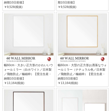
納期10日前後】
期10日前後】
￥9,528(税抜)
￥9,528(税抜)
幅60cm・大きい正方形のかわいいウ
幅60cm・大型の正方形お洒落なウォ
ォールミラー（白ホワイト／日本製
ールミラー（ナチュラル色／日本製
／飛散防止／極細枠）【受注生産・
／飛散防止／極細枠）【受注生産・
納期10日前後】
納期10日前後】
￥13,164(税抜)
￥13,164(税抜)