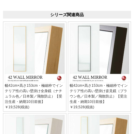
シリーズ関連商品
幅42cm×高さ153cm・極細枠でイン
幅42cm×高さ153cm・極細枠でイン
テリア性の高い壁掛け全身鏡（ナチ
テリア性の高い壁掛け姿見鏡（ブラ
ュラル色／日本製／飛散防止）【受
ウン色／日本製／飛散防止）【受注
注生産・納期10日前後】
生産・納期10日前後】
￥19,528(税抜)
￥19,528(税抜)