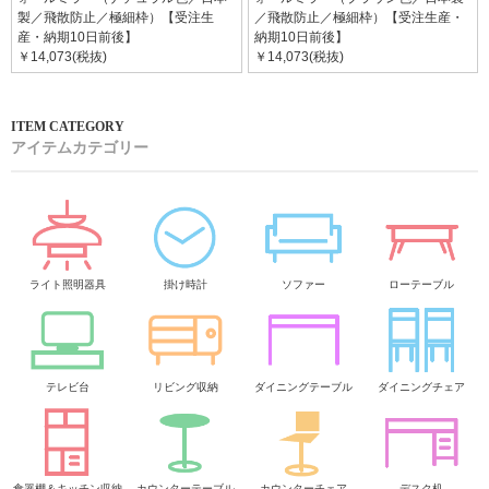
製／飛散防止／極細枠）【受注生
／飛散防止／極細枠）【受注生産・
産・納期10日前後】
納期10日前後】
￥14,073(税抜)
￥14,073(税抜)
アイテムカテゴリー
ライト照明器具
掛け時計
ソファー
ローテーブル
テレビ台
リビング収納
ダイニングテーブル
ダイニングチェア
食器棚＆キッチン収納
カウンターテーブル
カウンターチェア
デスク机