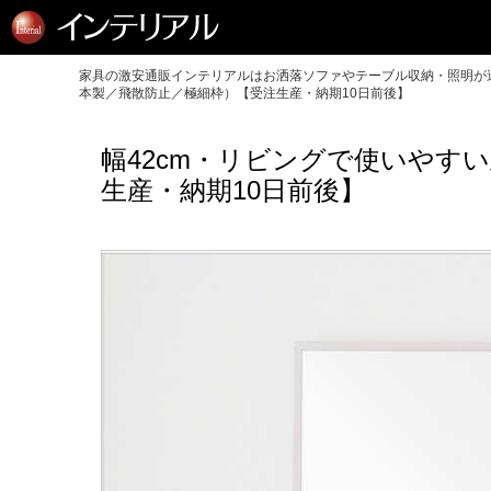
家具の激安通販インテリアルはお洒落ソファやテーブル収納・照明が送
本製／飛散防止／極細枠）【受注生産・納期10日前後】
幅42cm・リビングで使いやす
生産・納期10日前後】