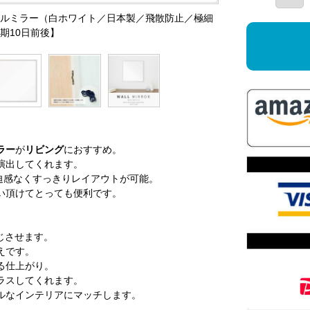
ウォールミラー（白ホワイト／日本製／飛散防止／極細
期10日前後】
ラー
が
リビング
におすすめ。
演出してくれます。
圧迫感なくすっきりレイアウトが可能。
い頂けてとっても便利です。
じさせます。
えです。
る仕上がり。
ラスしてくれます。
ルなインテリアにマッチします。