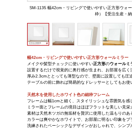
SM-1135 幅42cm・リビングで使いやすい正方形
枠）【受注生産・納
幅42cm・リビングで使いやすい正方形ウォールミラー
メイクや髪型チェックに使いやすい
正方形
の
ウォールミ
設置するだけで視覚的に奥行感が生まれ、お部屋を広く
厚み2.3cmととっても薄型なので、壁面に設置しても
テーブルの前に飾れば簡易的なドレッサーとしてもお使
天然木を使用したホワイト色の細枠フレーム
フレームは幅1cmと細く、スタイリッシュな雰囲気を感
ミラー面とフレームの境目はほぼフラットな美しい見栄
素材は天然木ツガの無垢材を贅沢に使用した温もりのあ
カラーは爽やかなホワイトで、お部屋に明るい印象をプ
洗練されたベーシックなデザインがおしゃれで、シンプ