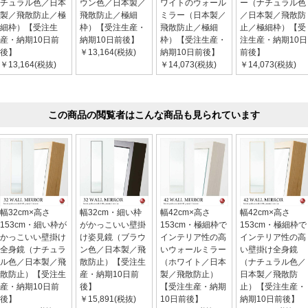
チュラル色／日本
ウン色／日本製／
ワイトのウォール
ー（ナチュラル色
製／飛散防止／極
飛散防止／極細
ミラー（日本製／
／日本製／飛散防
細枠）【受注生
枠）【受注生産・
飛散防止／極細
止／極細枠）【受
産・納期10日前
納期10日前後】
枠）【受注生産・
注生産・納期10日
後】
￥13,164(税抜)
納期10日前後】
前後】
￥13,164(税抜)
￥14,073(税抜)
￥14,073(税抜)
この商品の閲覧者はこんな商品も見られています
幅32cm×高さ
幅32cm・細い枠
幅42cm×高さ
幅42cm×高さ
153cm・細い枠が
がかっこいい壁掛
153cm・極細枠で
153cm・極細枠で
かっこいい壁掛け
け姿見鏡（ブラウ
インテリア性の高
インテリア性の高
全身鏡（ナチュラ
ン色／日本製／飛
いウォールミラー
い壁掛け全身鏡
ル色／日本製／飛
散防止）【受注生
（ホワイト／日本
（ナチュラル色／
散防止）【受注生
産・納期10日前
製／飛散防止）
日本製／飛散防
産・納期10日前
後】
【受注生産・納期
止）【受注生産・
後】
￥15,891(税抜)
10日前後】
納期10日前後】