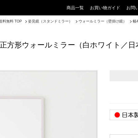
商品一覧
お買い物ガイド
お問
料無料 TOP
姿見鏡（スタンドミラー）
ウォールミラー（壁掛け鏡）
幅
い正方形ウォールミラー（白ホワイト／日