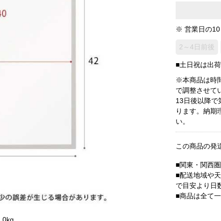
※ 営業日の1
2～4日前後
■土日祝は出
※本商品は時
で調整させて
13日後以降
ります。納期
い。
この商品の発
■関東・関西
■配送地域や
で目安より日
■商品は全て
0kg