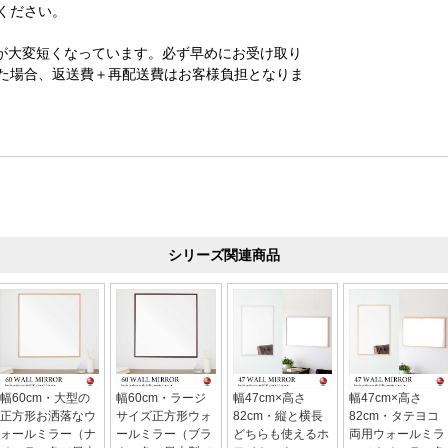
ください。
が大変短くなっています。必ず早めにお受け取り
た場合、返送費＋再配送費はお客様負担となりま
シリーズ関連商品
幅60cm・大型の
幅60cm・ラージ
幅47cm×高さ
幅47cm×高さ
正方形お洒落なウ
サイズ正方形ウォ
82cm・縦と横長
82cm・タテヨコ
ォールミラー（ナ
ールミラー（ブラ
どちらも使えるホ
両用ウォールミラ