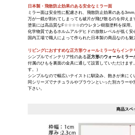
日本製・飛散防止効果のある安全なミラー面
ミラー面は安全性に配慮され、飛散防止効果のある3m
万が一鏡が割れてしまっても破片が飛び散るのを抑えま
塗装には高品質なF☆☆☆☆のウレタン樹脂塗料を採用。
化学物質であるホルムアルデヒドの放散レベルが低く安
国内工場で職人によって作られた日本製の商品なのも魅
リビングにおすすめな正方形ウォールミラーならインテ
シンプルでインテリア性のある
正方形
の
ウォールミラー
付属のひもを裏面の金具に通して設置していただけます
す。）
シンプルなので幅広いテイストに馴染み、飽きが来にく
同シリーズでナチュラルやブラウンといった別カラーや
下さい。
商品スペ