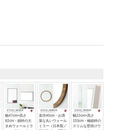
幅47cm×高さ
直径40cm・お洒
幅22cm×高さ
82cm・細枠の大
落な丸いウォール
153cm・極細枠の
きめウォールミラ
ミラー（日本製／
スリムな壁掛けウ