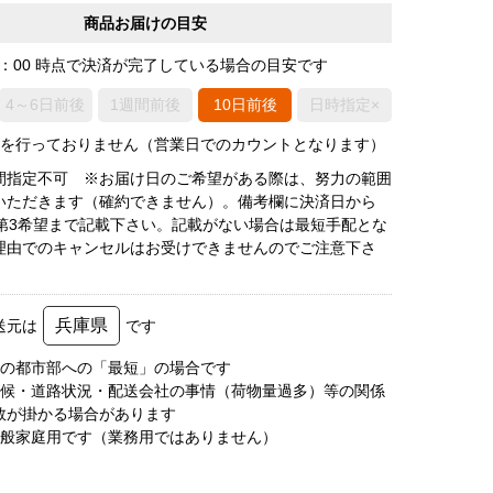
商品お届けの目安
0：00 時点で決済が完了している場合の目安です
4～6日前後
1週間前後
10日前後
日時指定×
荷を行っておりません（営業日でのカウントとなります）
間指定不可 ※お届け日のご希望がある際は、努力の範囲
いただきます（確約できません）。備考欄に決済日から
で第3希望まで記載下さい。記載がない場合は最短手配とな
理由でのキャンセルはお受けできませんのでご注意下さ
兵庫県
送元は
です
圏の都市部への「最短」の場合です
天候・道路状況・配送会社の事情（荷物量過多）等の関係
数が掛かる場合があります
一般家庭用です（業務用ではありません）