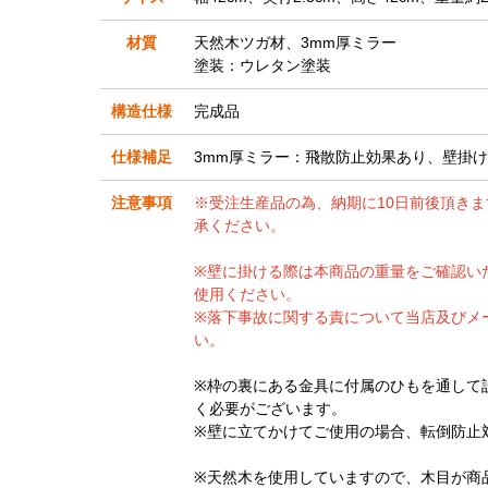
材質
天然木ツガ材、3mm厚ミラー
塗装：ウレタン塗装
構造仕様
完成品
仕様補足
3mm厚ミラー：飛散防止効果あり、壁掛
注意事項
※受注生産品の為、納期に10日前後頂き
承ください。
※壁に掛ける際は本商品の重量をご確認い
使用ください。
※落下事故に関する責について当店及びメ
い。
※枠の裏にある金具に付属のひもを通して
く必要がございます。
※壁に立てかけてご使用の場合、転倒防止
※天然木を使用していますので、木目が商