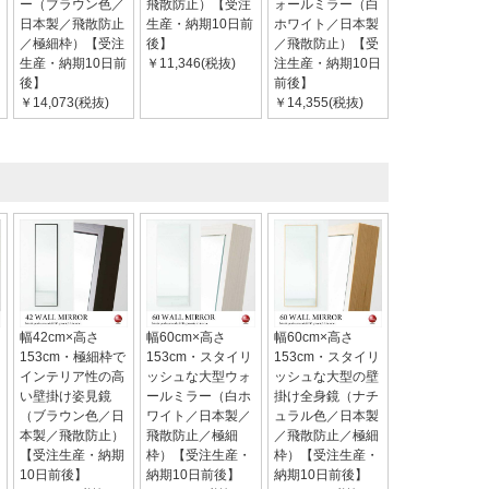
ー（ブラウン色／
飛散防止）【受注
ォールミラー（白
日本製／飛散防止
生産・納期10日前
ホワイト／日本製
／極細枠）【受注
後】
／飛散防止）【受
生産・納期10日前
￥11,346(税抜)
注生産・納期10日
後】
前後】
￥14,073(税抜)
￥14,355(税抜)
幅42cm×高さ
幅60cm×高さ
幅60cm×高さ
153cm・極細枠で
153cm・スタイリ
153cm・スタイリ
インテリア性の高
ッシュな大型ウォ
ッシュな大型の壁
い壁掛け姿見鏡
ールミラー（白ホ
掛け全身鏡（ナチ
（ブラウン色／日
ワイト／日本製／
ュラル色／日本製
本製／飛散防止）
飛散防止／極細
／飛散防止／極細
【受注生産・納期
枠）【受注生産・
枠）【受注生産・
10日前後】
納期10日前後】
納期10日前後】