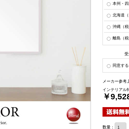
本州・四
北海道（税
沖縄（税抜
離島（税抜
受
同意する
メーカー参考上
インテリアル
￥9,52
数量：