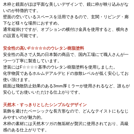
木枠と鏡面がほぼ平面な美しいデザインで、鏡に枠が映り込みがな
いのが特徴的です。
壁面の空いているスペースを活用できるので、玄関・リビング・廊
下など様々な場所におすすめ。
通常縦掛けですが、オプションの横付け金具を使用すると、横向き
の設置も可能です。
安全性の高いF☆☆☆☆のウレタン樹脂塗料
安全性の高さで人気の日本製の商品で、国内工場にて職人さんが一
つ一つ丁寧に製造しています。
塗装にはF☆☆☆☆基準のウレタン樹脂塗料を使用しました。
化学物質であるホルムデアルデヒドの放散レベルが低く安心してお
使い頂けます。
鏡面は飛散防止効果のある3mm厚ミラーが使用されるなど、誰もが
安心してお使いいただける仕上がりです。
天然木・すっきりとしたシンプルなデザイン
装飾を避けたベーシックな長方形なので、どんなテイストにもなじ
みやすいのが魅力的。
木枠の素材には天然木ツガの無垢材が贅沢に使用されており、高級
感のある仕上がりです。