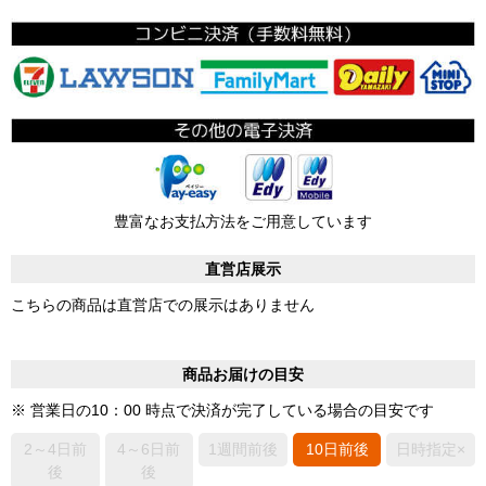
豊富なお支払方法をご用意しています
直営店展示
こちらの商品は直営店での展示はありません
商品お届けの目安
※ 営業日の10：00 時点で決済が完了している場合の目安です
2～4日前
4～6日前
1週間前後
10日前後
日時指定×
後
後