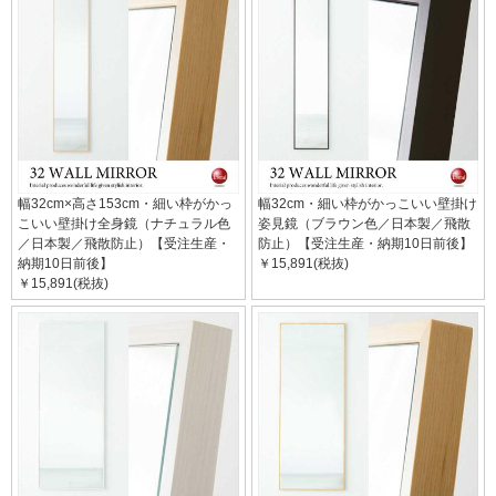
幅32cm×高さ153cm・細い枠がかっ
幅32cm・細い枠がかっこいい壁掛け
こいい壁掛け全身鏡（ナチュラル色
姿見鏡（ブラウン色／日本製／飛散
／日本製／飛散防止）【受注生産・
防止）【受注生産・納期10日前後】
納期10日前後】
￥15,891(税抜)
￥15,891(税抜)