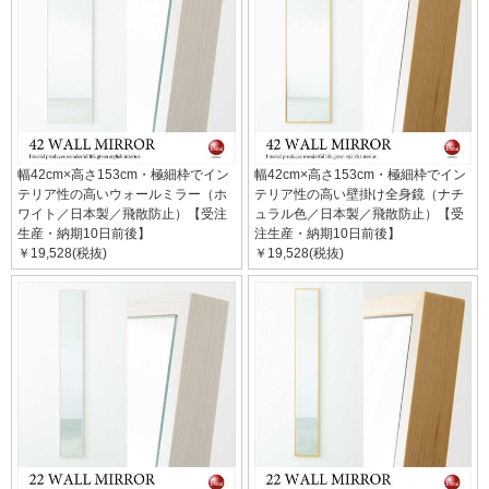
幅42cm×高さ153cm・極細枠でイン
幅42cm×高さ153cm・極細枠でイン
テリア性の高いウォールミラー（ホ
テリア性の高い壁掛け全身鏡（ナチ
ワイト／日本製／飛散防止）【受注
ュラル色／日本製／飛散防止）【受
生産・納期10日前後】
注生産・納期10日前後】
￥19,528(税抜)
￥19,528(税抜)