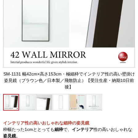
SM-1131 幅42cm×高さ153cm・極細枠でインテリア性の高い壁掛け
姿見鏡（ブラウン色／日本製／飛散防止）【受注生産・納期10日前
後】
インテリア性の高いおしゃれな細枠の姿見鏡
枠幅たった1cmととっても
細枠
で、
インテリア
性の高いおしゃれな
姿見鏡
。