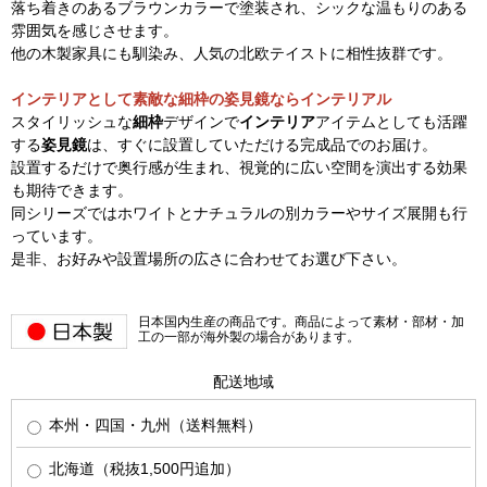
落ち着きのあるブラウンカラーで塗装され、シックな温もりのある
雰囲気を感じさせます。
他の木製家具にも馴染み、人気の北欧テイストに相性抜群です。
インテリアとして素敵な細枠の姿見鏡ならインテリアル
スタイリッシュな
細枠
デザインで
インテリア
アイテムとしても活躍
する
姿見鏡
は、すぐに設置していただける完成品でのお届け。
設置するだけで奥行感が生まれ、視覚的に広い空間を演出する効果
も期待できます。
同シリーズではホワイトとナチュラルの別カラーやサイズ展開も行
っています。
是非、お好みや設置場所の広さに合わせてお選び下さい。
日本国内生産の商品です。商品によって素材・部材・加
工の一部が海外製の場合があります。
配送地域
本州・四国・九州（送料無料）
北海道（税抜1,500円追加）