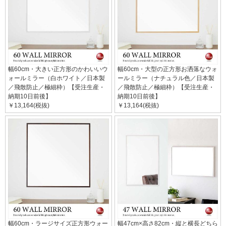
幅60cm・大きい正方形のかわいいウ
幅60cm・大型の正方形お洒落なウォ
ォールミラー（白ホワイト／日本製
ールミラー（ナチュラル色／日本製
／飛散防止／極細枠）【受注生産・
／飛散防止／極細枠）【受注生産・
納期10日前後】
納期10日前後】
￥13,164(税抜)
￥13,164(税抜)
幅60cm・ラージサイズ正方形ウォー
幅47cm×高さ82cm・縦と横長どちら