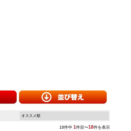
1
18
18
件中
件目〜
件を表示