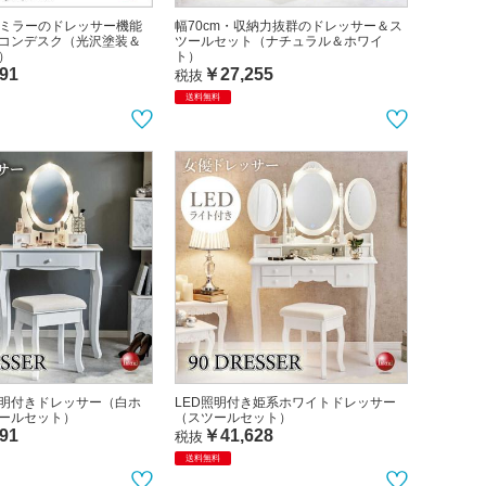
・丸ミラーのドレッサー機能
幅70cm・収納力抜群のドレッサー＆ス
コンデスク（光沢塗装＆
ツールセット（ナチュラル＆ホワイ
）
ト）
91
￥27,255
税抜
送料無料
照明付きドレッサー（白ホ
LED照明付き姫系ホワイトドレッサー
ールセット）
（スツールセット）
91
￥41,628
税抜
送料無料