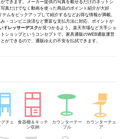
とができます。メーカー提供の写真を載せるだけのネットシ
に写真だけでなく動画を使った商品のポイント紹介が大好
人気アイテムをピックアップして紹介するなどお得な情報が満載。
込み・コンビニ決済など豊富な支払方法に対応、ポイントが
いドレッサーデスク
が見つかるよう、楽天市場など大手ショ
トショップというコンセプトで、家具通販のWEB通販運営
ことができるので、通販ゆえの不安を払拭できます。
ングチェ
食器棚＆キッチ
カウンターテー
カウンターチェ
ア
ン収納
ブル
ア