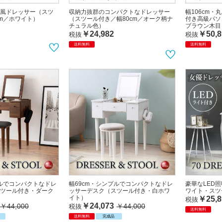
風ドレッサー（スツ
収納力抜群のコンパクトなドレッサー
幅106cm
cm／ホワイト）
（スツール付き／幅80cm／オーク柄ナ
付き高級パソ
チュラル色）
ブラウン木目
￥24,982
￥50,8
税抜
税抜
送料無料
送料無料
プルでコンパクトなドレ
幅69cm・シンプルでコンパクトなドレ
豪華なLED
ツール付き・ダーク
ッサーデスク（スツール付き・白ホワ
ワイト・スツ
イト）
￥25,8
税抜
￥24,073
￥44,000
￥44,000
税抜
送料無料
送料無料
完成品