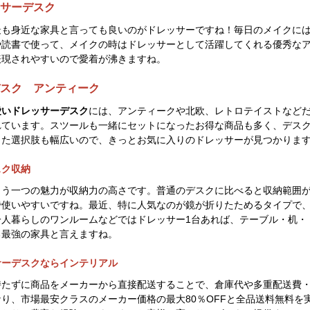
サーデスク
最も身近な家具と言っても良いのがドレッサーですね！毎日のメイクに
や読書で使って、メイクの時はドレッサーとして活躍してくれる優秀な
表現されやすいので愛着が沸きますね。
スク アンティーク
愛いドレッサーデスク
には、アンティークや北欧、レトロテイストなど
れています。スツールも一緒にセットになったお得な商品も多く、デス
じた選択肢も幅広いので、きっとお気に入りのドレッサーが見つかりま
スク収納
もう一つの魅力が収納力の高さです。普通のデスクに比べると収納範囲
で使いやすいですね。最近、特に人気なのが鏡が折りたためるタイプで
一人暮らしのワンルームなどではドレッサー1台あれば、テーブル・机・
る最強の家具と言えますね。
サーデスクならインテリアル
持たずに商品をメーカーから直接配送することで、倉庫代や多重配送費
り、市場最安クラスのメーカー価格の最大80％OFFと全品送料無料