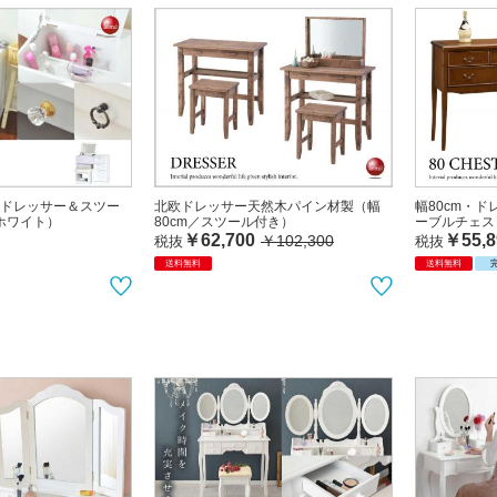
ドレッサー＆スツー
北欧ドレッサー天然木パイン材製（幅
幅80cm・
白ホワイト）
80cm／スツール付き）
ーブルチェス
￥62,700
￥55,8
￥102,300
税抜
税抜
送料無料
送料無料