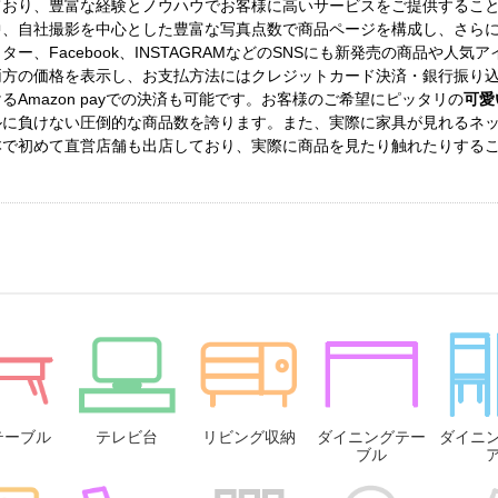
ており、豊富な経験とノウハウでお客様に高いサービスをご提供するこ
中、自社撮影を中心とした豊富な写真点数で商品ページを構成し、さら
ター、Facebook、INSTAGRAMなどのSNSにも新発売の商品や
両方の価格を表示し、お支払方法にはクレジットカード決済・銀行振り
るAmazon payでの決済も可能です。お客様のご希望にピッタリの
可愛
ルに負けない圧倒的な商品数を誇ります。また、実際に家具が見れるネッ
本で初めて直営店舗も出店しており、実際に商品を見たり触れたりする
テーブル
テレビ台
リビング収納
ダイニングテー
ダイニ
ブル