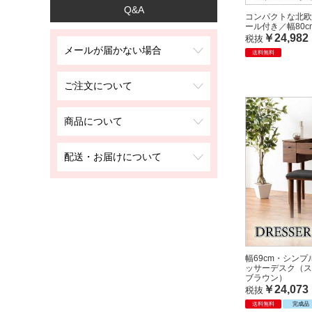
Q&A
コンパクトな北欧
ール付き／幅80
￥24,982
税抜
メールが届かない場合
送料無料
ご注文について
商品について
配送・お届けについて
幅69cm・シン
ッサーデスク（ス
ブラウン）
￥24,073
税抜
送料無料
完成品