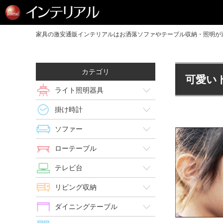
家具の激安通販インテリアルはお洒落ソファやテーブル収納・照明が送
カテゴリ
可愛い
ライト照明器具
掛け時計
ソファー
ローテーブル
テレビ台
リビング収納
ダイニングテーブル