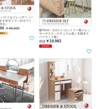
コンパクトなドレッサー（一
すすめサイズ／白ホワイ
付き）
00
￥38,500
幅70cm・かわいいカントリー風ドレッ
サーデスク（ナチュラル色／天然木ラ
舗展示
バーウッド製）
￥19,982
税抜
送料無料