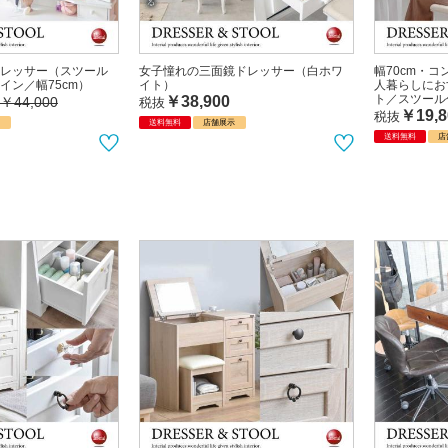
レッサー（スツール
女子憧れの三面鏡ドレッサー（白ホワ
幅70cm・
イン／幅75cm）
イト）
人暮らしにお
ト／スツール
￥38,900
￥44,000
税抜
￥19,8
税抜
示
送料無料
店舗展示
送料無料
店