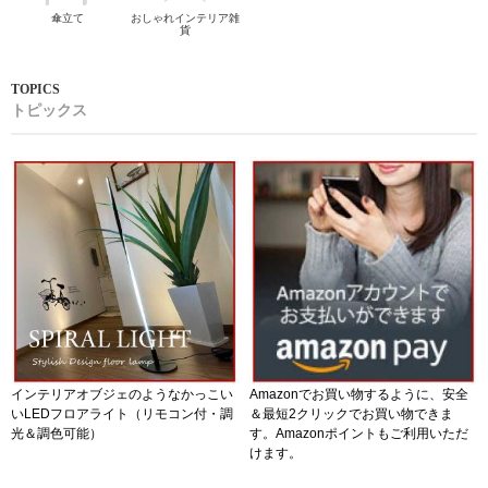
傘立て
おしゃれインテリア雑
貨
トピックス
インテリアオブジェのようなかっこい
Amazonでお買い物するように、安全
いLEDフロアライト（リモコン付・調
＆最短2クリックでお買い物できま
光＆調色可能）
す。Amazonポイントもご利用いただ
けます。