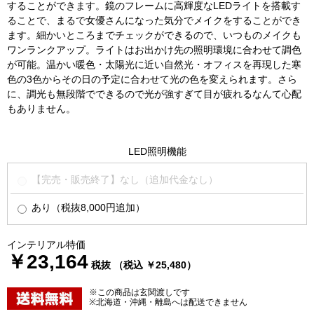
することができます。鏡のフレームに高輝度なLEDライトを搭載す
ることで、まるで女優さんになった気分でメイクをすることができ
ます。細かいところまでチェックができるので、いつものメイクも
ワンランクアップ。ライトはお出かけ先の照明環境に合わせて調色
が可能。温かい暖色・太陽光に近い自然光・オフィスを再現した寒
色の3色からその日の予定に合わせて光の色を変えられます。さら
に、調光も無段階でできるので光が強すぎて目が疲れるなんて心配
もありません。
LED照明機能
【完売・販売終了】なし（追加代金なし）
あり（税抜8,000円追加）
インテリアル特価
￥23,164
税抜 （税込 ￥25,480）
※この商品は玄関渡しです
※北海道・沖縄・離島へは配送できません