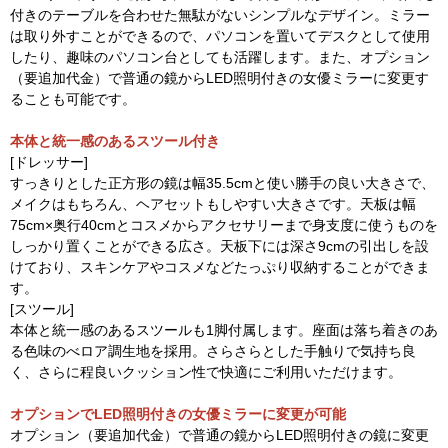
付きのテーブルを合わせた無駄がないシンプルなデザイン。ミラー
は取り外すことができるので、パソコンを置いてデスクとして使用
したり、趣味のパソコン台としても活躍します。また、オプション
（要追加代金）で普通の鏡からLED照明付きの女優ミラーに変更す
ることも可能です。
本体と統一感のあるスツール付き
[ドレッサー]
すっきりとした正方形の鏡は幅35.5cmと使い勝手の良い大きさで、
メイクはもちろん、ヘアセットもしやすい大きさです。天板は幅
75cm×奥行40cmとコスメからアクセサリーまで身支度に使うものを
しっかり置くことができる広さ。天板下には深さ9cmの引出しを設
けており、スキンケアやコスメなどたっぷり収納することができま
す。
[スツール]
本体と統一感のあるスツールも1脚付属します。座面は落ち着きのあ
る色味のべロア調生地を採用。さらさらとした手触りで気持ち良
く、さらに程良いクッション性で快適にご利用いただけます。
オプションでLED照明付きの女優ミラーに変更が可能
オプション（要追加代金）で普通の鏡からLED照明付きの鏡に変更