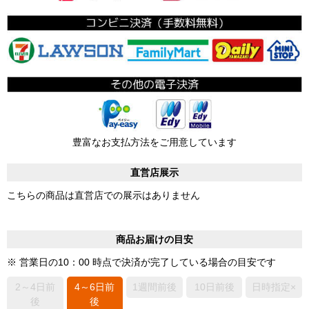
豊富なお支払方法をご用意しています
直営店展示
こちらの商品は直営店での展示はありません
商品お届けの目安
※ 営業日の10：00 時点で決済が完了している場合の目安です
2～4日前
4～6日前
1週間前後
10日前後
日時指定×
後
後