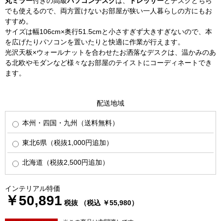
丸ミラー
付きの高級
パソコンデスク
は、
ドレッサー
とデスクどちら
でも使えるので、両方置けないお部屋が狭い一人暮らしの方にもお
すすめ。
サイズは幅106cm×奥行51.5cmと小さすぎず大きすぎないので、本
を広げたりパソコンを置いたりと快適に作業が行えます。
光沢天板×ウォールナットを合わせたお洒落なデスクは、温かみのあ
る北欧やモダンなど様々なお部屋のテイストにコーディネートでき
ます。
配送地域
本州・四国・九州（送料無料）
東北6県（税抜1,000円追加）
北海道（税抜2,500円追加）
インテリアル特価
￥50,891
税抜 （税込 ￥55,980）