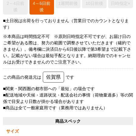
2～4日前
4～6日前
1週間前後
10日前後
日時指定×
後
後
■土日祝は出荷を行っておりません（営業日でのカウントとなりま
す）
※本商品は時間指定不可 ※原則日時指定不可ですが、お届け日の
ご希望がある際は、努力の範囲で調整させていただきます（確約で
きません）。備考欄に決済日から6日後以降で第3希望まで記載下さ
い。記載がない場合は最短手配となります。納期理由でのキャンセ
ルはお受けできませんのでご注意下さい。
佐賀県
この商品の発送元は
です
■関東・関西圏の都市部への「最短」の場合です
■配送地域や天候・道路状況・配送会社の事情（荷物量過多）等の関
係で目安より日数が掛かる場合があります
■商品は全て一般家庭用です（業務用ではありません）
商品スペック
サイズ