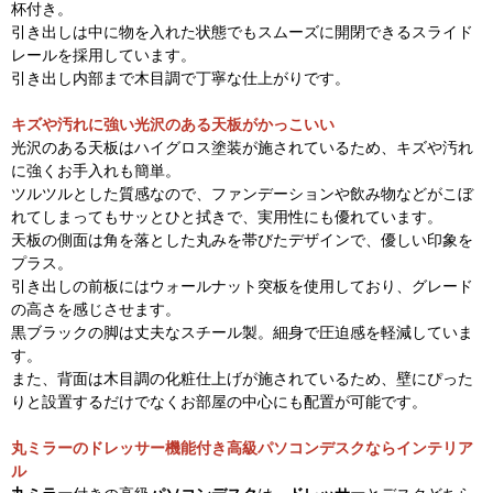
杯付き。
引き出しは中に物を入れた状態でもスムーズに開閉できるスライド
レールを採用しています。
引き出し内部まで木目調で丁寧な仕上がりです。
キズや汚れに強い光沢のある天板がかっこいい
光沢のある天板はハイグロス塗装が施されているため、キズや汚れ
に強くお手入れも簡単。
ツルツルとした質感なので、ファンデーションや飲み物などがこぼ
れてしまってもサッとひと拭きで、実用性にも優れています。
天板の側面は角を落とした丸みを帯びたデザインで、優しい印象を
プラス。
引き出しの前板にはウォールナット突板を使用しており、グレード
の高さを感じさせます。
黒ブラックの脚は丈夫なスチール製。細身で圧迫感を軽減していま
す。
また、背面は木目調の化粧仕上げが施されているため、壁にぴった
りと設置するだけでなくお部屋の中心にも配置が可能です。
丸ミラーのドレッサー機能付き高級パソコンデスクならインテリア
ル