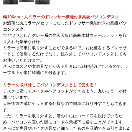
幅106cm・丸ミラーのドレッサー機能付き高級パソコンデスク
お洒落な
丸ミラー
がセットになった
ドレッサー
機能付きの高級
パソ
コンデスク
。
ツヤツヤとしたグレー系の光沢天板に高級木材ウォールナットを取
り入れた豪華な仕様。
ミラーは簡単に取り外すことができるので、お化粧をするドレッサ
ーとして使用するだけでなく、鏡を外してパソコンデスクとしても
お使いいただけます。
さらにコスメや文房具などが入る引き出し2杯を設けているので、テ
ーブル上が常に綺麗に片付きます。
ミラーを取り外してパソコンデスクとして使える！
デスクに座ってメイクやヘアセットができるよう、丸いミラーが付
属しています。
天板後方の溝にセットする仕様なので簡単に取り外すこともできま
す。
また、ミラーを取り外すと、溝の中にはコード穴を設けているた
め、パソコンを置いた際にコードを天板下に通すことができます。
さらに文房具やメイク道具など細々したものを収納できる引き出し2