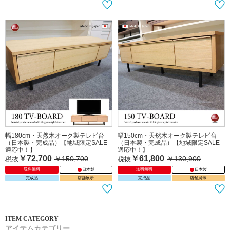
幅180cm・天然木オーク製テレビ台
幅150cm・天然木オーク製テレビ台
（日本製・完成品）【地域限定SALE
（日本製・完成品）【地域限定SALE
適応中！】
適応中！】
￥72,700
￥61,800
￥150,700
￥130,900
税抜
税抜
送料無料
送料無料
日本製
日本製
完成品
店舗展示
完成品
店舗展示
アイテムカテゴリー