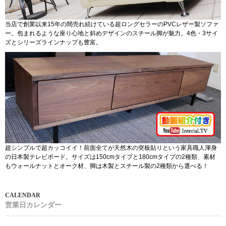
当店で創業以来15年の間売れ続けている超ロングセラーのPVCレザー製ソファ
ー。包まれるような座り心地と斜めデザインのスチール脚が魅力。4色・3サイ
ズとシリーズラインナップも豊富。
超シンプルで超カッコイイ！前面全てが天然木の突板貼りという家具職人渾身
の日本製テレビボード。サイズは150cmタイプと180cmタイプの2種類、素材
もウォールナットとオーク材、脚は木製とスチール製の2種類から選べる！
営業日カレンダー