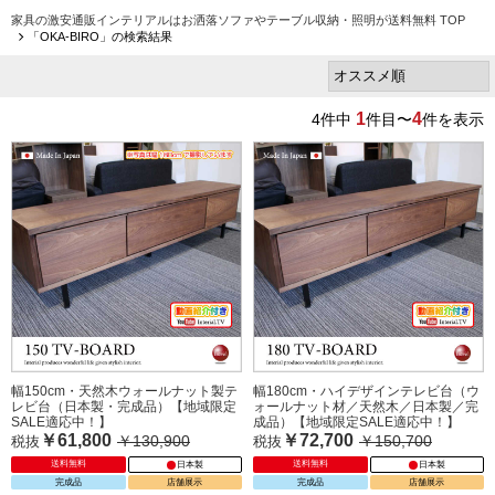
家具の激安通販インテリアルはお洒落ソファやテーブル収納・照明が送料無料 TOP
「OKA-BIRO」の検索結果
1
4
4
件中
件目〜
件を表示
幅150cm・天然木ウォールナット製テ
幅180cm・ハイデザインテレビ台（ウ
レビ台（日本製・完成品）【地域限定
ォールナット材／天然木／日本製／完
SALE適応中！】
成品）【地域限定SALE適応中！】
￥61,800
￥72,700
￥130,900
￥150,700
税抜
税抜
送料無料
送料無料
日本製
日本製
完成品
店舗展示
完成品
店舗展示