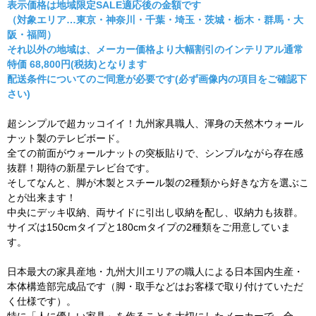
表示価格は地域限定SALE適応後の金額です
（対象エリア…東京・神奈川・千葉・埼玉・茨城・栃木・群馬・大
阪・福岡）
それ以外の地域は、メーカー価格より大幅割引のインテリアル通常
特価 68,800円(税抜)となります
配送条件についてのご同意が必要です(必ず画像内の項目をご確認下
さい)
超シンプルで超カッコイイ！九州家具職人、渾身の天然木ウォール
ナット製のテレビボード。
全ての前面がウォールナットの突板貼りで、シンプルながら存在感
抜群！期待の新星テレビ台です。
そしてなんと、脚が木製とスチール製の2種類から好きな方を選ぶこ
とが出来ます！
中央にデッキ収納、両サイドに引出し収納を配し、収納力も抜群。
サイズは150cmタイプと180cmタイプの2種類をご用意していま
す。
日本最大の家具産地・九州大川エリアの職人による日本国内生産・
本体構造部完成品です（脚・取手などはお客様で取り付けていただ
く仕様です）。