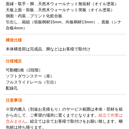
面縁・取手・脚…天然木ウォールナット無垢材（オイル塗装）
天板上面・前板…天然木ウォールナット突板（オイル塗装）
側面・内装…プリント化粧合板
引出し…箱組（垣板桐材15mm、向板桐材13mm）、底板（シナ
合板4mm）
構造仕様
本体構造部は完成品、脚などはお客様で取付け
仕様補足
可動棚1枚（2段階）
ソフトダウンステー（扉）
フルスライドレール（引出）
配線孔
注意事項
※室内搬入（別途お見積もり）のサービス範囲は本体・部材を箱
から出して、ご希望の場所に置くまでとなります。
組立て作業は
含みません
。組立ては全てお客様で取付けをお願い致します。梱
包材は持ち帰ります。