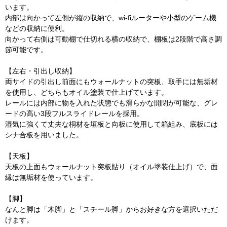
います。
内部は向かって左側が縦の収納で、wi-fiルーターや小型のゲーム機
などの収納に便利。
向かって右側は可動棚で仕切れる横の収納で、棚板は2段階で高さ調
節可能です。
【左右・引出し収納】
両サイドの引出し前面にもウォールナットの突板、取手には無垢材
を使用し、どちらもオイル塗装で仕上げています。
レールには内部に物を入れた状態でも滑らかな開閉が可能な、グレ
ードの高い3段フルスライドレールを採用。
湿気に強くて丈夫な桐材を垣板と向板に使用して箱組み、底板には
シナ合板を用いました。
【天板】
天板の上面もウォールナット突板貼り（オイル塗装仕上げ）で、面
縁は無垢材を使っています。
【脚】
なんと脚は「木脚」と「スチール脚」からお好きな方を選択いただ
けます。