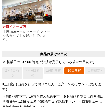
大日ベアーズ店
【幅180cmテレビボード スチー
ル脚タイプ】を展示していま
す。
商品お届けの目安
※ 営業日の10：00 時点で決済が完了している場合の目安です
2～4日前
4～6日前
1週間前後
10日前後
日時指定×
後
後
■土日祝は出荷を行っておりません（営業日でのカウントとなりま
す）
※時間指定不可、18時以降の配送不可 ※お届け希望日は備考欄に
決済日から13日後以降で第3希望まで記載下さい ※都市部以外は
日数がかかる場合があります