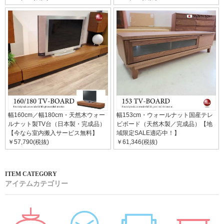
幅160cm／幅180cm・天然木ウォー
幅153cm・ウォールナット国産テレ
ルナット製TV台（日本製・完成品）
ビボード（天然木製／完成品）【地
【今なら室内搬入サービス無料】
域限定SALE適応中！】
￥57,790(税抜)
￥61,346(税抜)
アイテムカテゴリー