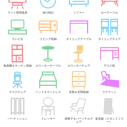
ライト照明器具
掛け時計
ソファー
ローテーブル
テレビ台
リビング収納
ダイニングテーブル
ダイニングチェア
食器棚＆キッチン収納
カウンターテーブル
カウンターチェア
デスク机
デスクチェア
ベッド＆マットレス
衣類＆玄関収納
ラグマット
パーティション
ドレッサー
座椅子＆パーソナルチ
姿見鏡（スタンドミラ
ェア
ー）