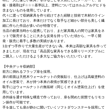
特に「人に優しい家具」を作ることを大切にしたメーカーで、合
板・接着剤はF☆☆☆基準以上、塗料についてはホルムアルデヒドを
含まないものを使用しています。
代々に渡って収納家具を作り続けてきた経験と技術で木材のライン
加工に長けており、本体だけでなく取手など細かい部分も美しく繊
細に作らた作品が多いのが特徴です。
当店の創業当時から提携しており、まだ家具職人の間では家具をネ
ットで販売することに大きな反発を持っていた頃から、一早く開
発・販売に着手し多数の実績があります。
1台ずつ手作りで大量生産ができない為、本来は高額な家具を作って
きましたが、現在では「高品質な家具をできる限りリーズナブルに
ご購入」いただけるよう多大なご協力をいただいています。
【中央デッキ収納部】
前方に倒れるフラップ扉を採用。
扉の前面は天然木ウォールナットの突板貼り、仕上げは高級塗料の
オイル塗装で、木が持つ本来の表情が実感できます。
取手にはウォールナットの無垢材（同じくオイル塗装仕上げ）を使
用しています。
赤外線を通す特殊な構造で作っており、扉を閉めた状態でもリモコ
ン操作が可能です。
手を放しても扉が静かに開いていくソフトダウンステーを採用して