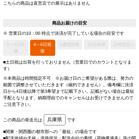
こちらの商品は直営店での展示はありません
商品お届けの目安
※ 営業日の10：00 時点で決済が完了している場合の目安です
2～4日前
4～6日前
1週間前後
10日前後
日時指定×
後
後
■土日祝は出荷を行っておりません（営業日でのカウントとなりま
す）
※本商品は時間指定不可 ※お届け日のご希望がある際は、努力の
範囲で調整させていただきます（確約できません）。備考欄に決済
日から4日後以降で第3希望まで記載下さい。記載がない場合は最短
手配となります。納期理由でのキャンセルはお受けできませんので
ご注意下さい。
兵庫県
この商品の発送元は
です
■関東・関西圏の都市部への「最短」の場合です
■配送地域や天候・道路状況・配送会社の事情（荷物量過多）等の関