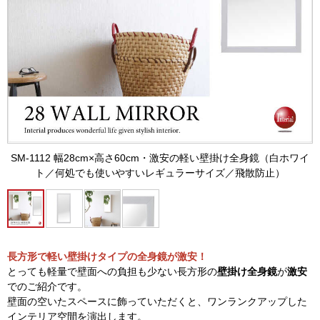
SM-1112 幅28cm×高さ60cm・激安の軽い壁掛け全身鏡（白ホワイ
ト／何処でも使いやすいレギュラーサイズ／飛散防止）
長方形で軽い壁掛けタイプの全身鏡が激安！
とっても軽量で壁面への負担も少ない長方形の
壁掛け全身鏡
が
激安
でのご紹介です。
壁面の空いたスペースに飾っていただくと、ワンランクアップした
インテリア空間を演出します。