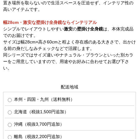
置き場所を取らないので生活スペースを圧迫せず、インテリア性の
高いアイテムです。
幅28cm・激安な壁掛け全身鏡ならインテリアル
シンプルでレイアウトしやすい
激安
の
壁掛け全身鏡
は、本体完成品
でのお届けです。
サイズは幅28cm×高さ60cmと程よく存在感のある大きさで、出かけ
る前の身だしなみチェックなどで活躍します。
同シリーズではサイズ違いやナチュラル・ブラウンといった別カラ
ーをご用意していますので、用途やお好みに合わせてお選び下さ
い。
配送地域
本州・四国・九州（送料無料）
北海道（税抜1,500円追加）
沖縄（税抜3,700円追加）
離島（税抜2,200円追加）