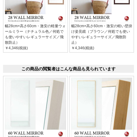
幅28cm×高さ60cm・激安の軽量ウォ
幅28cm×高さ60cm・激安の軽い壁掛
ールミラー（ナチュラル色／何処で
け姿見鏡（ブラウン／何処でも使い
も使いやすいレギュラーサイズ／飛
やすいレギュラーサイズ／飛散防
散防止）
止）
￥4,346(税抜)
￥4,346(税抜)
この商品の閲覧者はこんな商品も見られています