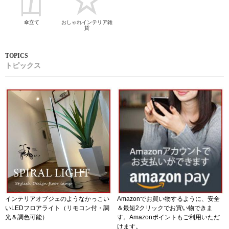
傘立て
おしゃれインテリア雑
貨
トピックス
インテリアオブジェのようなかっこい
Amazonでお買い物するように、安全
いLEDフロアライト（リモコン付・調
＆最短2クリックでお買い物できま
光＆調色可能）
す。Amazonポイントもご利用いただ
けます。