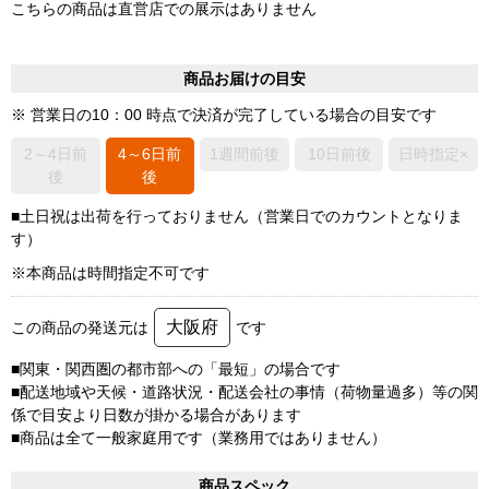
こちらの商品は直営店での展示はありません
商品お届けの目安
※ 営業日の10：00 時点で決済が完了している場合の目安です
2～4日前
4～6日前
1週間前後
10日前後
日時指定×
後
後
■土日祝は出荷を行っておりません（営業日でのカウントとなりま
す）
※本商品は時間指定不可です
大阪府
この商品の発送元は
です
■関東・関西圏の都市部への「最短」の場合です
■配送地域や天候・道路状況・配送会社の事情（荷物量過多）等の関
係で目安より日数が掛かる場合があります
■商品は全て一般家庭用です（業務用ではありません）
商品スペック