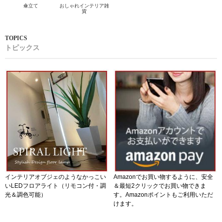
傘立て
おしゃれインテリア雑
貨
トピックス
インテリアオブジェのようなかっこい
Amazonでお買い物するように、安全
いLEDフロアライト（リモコン付・調
＆最短2クリックでお買い物できま
光＆調色可能）
す。Amazonポイントもご利用いただ
けます。