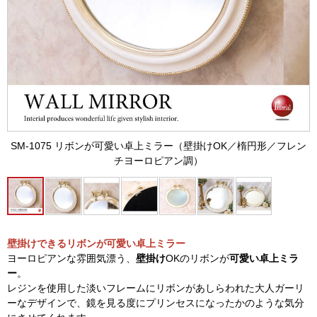
SM-1075 リボンが可愛い卓上ミラー（壁掛けOK／楕円形／フレン
チヨーロピアン調）
壁掛けできるリボンが可愛い卓上ミラー
ヨーロピアンな雰囲気漂う、
壁掛け
OKのリボンが
可愛い卓上ミラ
ー
。
レジンを使用した淡いフレームにリボンがあしらわれた大人ガーリ
ーなデザインで、鏡を見る度にプリンセスになったかのような気分