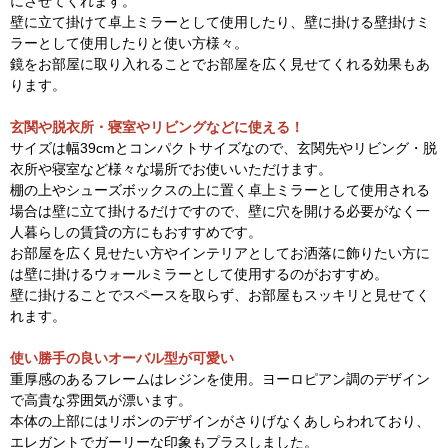
にさせてくれます。
壁に立て掛けて卓上ミラーとして使用したり、壁に掛ける壁掛けミ
ラーとして使用したりと使い方様々。
鏡をお部屋に取り入れることでお部屋を広く見せてくれる効果もあ
ります。
玄関や脱衣所・寝室やリビングなどに使える！
サイズは幅39cmとコンパクトサイズなので、玄関先やリビング・脱
衣所や寝室など様々な場所でお使いいただけます。
棚の上やシューズボックスの上に置く卓上ミラーとして使用される
場合は壁に立て掛けるだけですので、壁に穴を開ける必要がなく一
人暮らしの賃貸の方にもおすすめです。
お部屋を広く見せたい方やインテリアとしてお洒落に飾りたい方に
は壁に掛けるウォールミラーとして使用するのがおすすめ。
壁に掛けることでスペースを取らず、お部屋もスッキリと見せてく
れます。
使い勝手の良いオーバル型が可愛い
重厚感のあるフレームはレジンを使用。ヨーロピアン調のデザイン
で高貴な雰囲気が漂います。
本体の上部にはリボンのデザインがさりげなくあしらわれており、
エレガントでガーリーな印象もプラスしました。