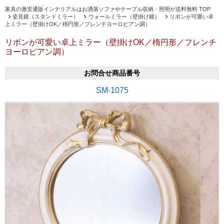
家具の激安通販インテリアルはお洒落ソファやテーブル収納・照明が送料無料 TOP
姿見鏡（スタンドミラー）
ウォールミラー（壁掛け鏡）
リボンが可愛い卓
上ミラー（壁掛けOK／楕円形／フレンチヨーロピアン調）
リボンが可愛い卓上ミラー（壁掛けOK／楕円形／フレンチ
ヨーロピアン調）
お問合せ商品番号
SM-1075