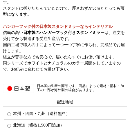
す。
スタンドは折りたたんでいただけて、厚さわずか3cmととっても薄
型になります。
ハンガーフック付の日本製スタンドミラーならインテリアル
信頼の高い
日本製
の
ハンガーフック付
き
スタンドミラー
は、注文を
受けてから製造する受注生産品です。
国内工場で職人の手によって一つ一つ丁寧に作られ、完成品でお届
けします。
組立が苦手な方でも安心で、届いたらすぐにお使い頂けます。
同シリーズでホワイトとナチュラルのカラー展開をしていますの
で、お好みに合わせてお選び下さい。
日本国内生産の商品です。商品によって素材・部材・加
工の一部が海外製の場合があります。
配送地域
本州・四国・九州（送料無料）
北海道（税抜1,500円追加）