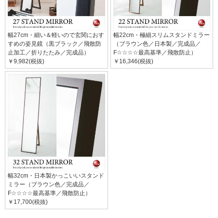
幅27cm・細い＆軽いので玄関におす
幅22cm・極細スリムスタンドミラー
すめの姿見鏡（黒ブラック／飛散防
（ブラウン色／日本製／完成品／
止加工／折りたたみ／完成品）
F☆☆☆☆最高基準／飛散防止）
￥9,982(税抜)
￥16,346(税抜)
幅32cm・日本製かっこいいスタンド
ミラー（ブラウン色／完成品／
F☆☆☆☆最高基準／飛散防止）
￥17,700(税抜)