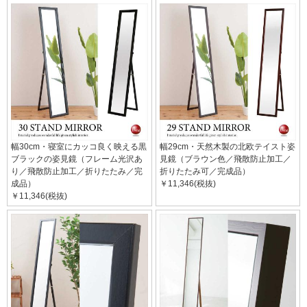
幅30cm・寝室にカッコ良く映える黒
幅29cm・天然木製の北欧テイスト姿
ブラックの姿見鏡（フレーム光沢あ
見鏡（ブラウン色／飛散防止加工／
り／飛散防止加工／折りたたみ／完
折りたたみ可／完成品）
成品）
￥11,346(税抜)
￥11,346(税抜)