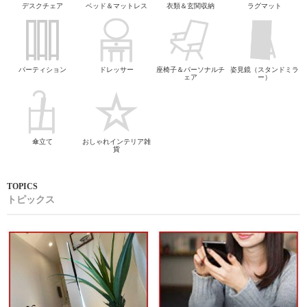
デスクチェア
ベッド＆マットレス
衣類＆玄関収納
ラグマット
パーティション
ドレッサー
座椅子＆パーソナルチ
姿見鏡（スタンドミラ
ェア
ー）
傘立て
おしゃれインテリア雑
貨
トピックス