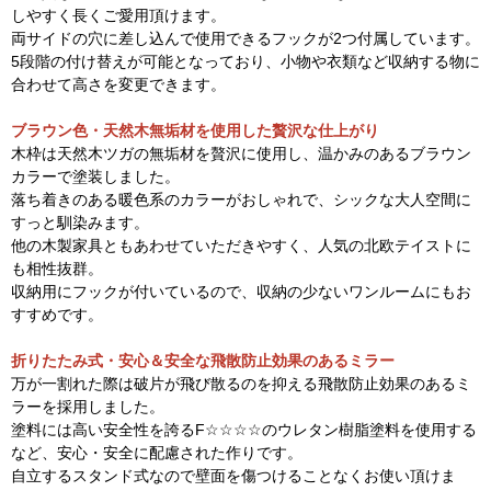
しやすく長くご愛用頂けます。
両サイドの穴に差し込んで使用できるフックが2つ付属しています。
5段階の付け替えが可能となっており、小物や衣類など収納する物に
合わせて高さを変更できます。
ブラウン色・天然木無垢材を使用した贅沢な仕上がり
木枠は天然木ツガの無垢材を贅沢に使用し、温かみのあるブラウン
カラーで塗装しました。
落ち着きのある暖色系のカラーがおしゃれで、シックな大人空間に
すっと馴染みます。
他の木製家具ともあわせていただきやすく、人気の北欧テイストに
も相性抜群。
収納用にフックが付いているので、収納の少ないワンルームにもお
すすめです。
折りたたみ式・安心＆安全な飛散防止効果のあるミラー
万が一割れた際は破片が飛び散るのを抑える飛散防止効果のあるミ
ラーを採用しました。
塗料には高い安全性を誇るF☆☆☆☆のウレタン樹脂塗料を使用する
など、安心・安全に配慮された作りです。
自立するスタンド式なので壁面を傷つけることなくお使い頂けま