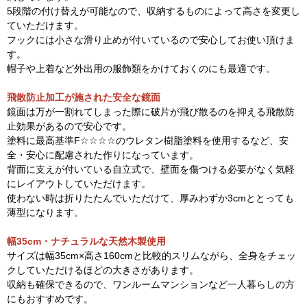
5段階の付け替えが可能なので、収納するものによって高さを変更し
ていただけます。
フックには小さな滑り止めが付いているので安心してお使い頂けま
す。
帽子や上着など外出用の服飾類をかけておくのにも最適です。
飛散防止加工が施された安全な鏡面
鏡面は万が一割れてしまった際に破片が飛び散るのを抑える飛散防
止効果があるので安心です。
塗料に最高基準F☆☆☆☆のウレタン樹脂塗料を使用するなど、安
全・安心に配慮された作りになっています。
背面に支えが付いている自立式で、壁面を傷つける必要がなく気軽
にレイアウトしていただけます。
使わない時は折りたたんでいただけて、厚みわずか3cmととっても
薄型になります。
幅35cm・ナチュラルな天然木製使用
サイズは幅35cm×高さ160cmと比較的スリムながら、全身をチェッ
クしていただけるほどの大きさがあります。
収納も確保できるので、ワンルームマンションなど一人暮らしの方
にもおすすめです。