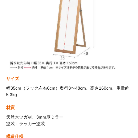
サイズ
幅35cm（フック左右6cm）奥行3〜48cm、高さ160cm、重量約
5.3kg
材質
天然木ツガ材、3mm厚ミラー
塗装：ラッカー塗装
構造仕様