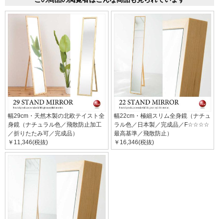
幅29cm・天然木製の北欧テイスト全
幅22cm・極細スリム全身鏡（ナチュ
身鏡（ナチュラル色／飛散防止加工
ラル色／日本製／完成品／F☆☆☆☆
／折りたたみ可／完成品）
最高基準／飛散防止）
￥11,346(税抜)
￥16,346(税抜)