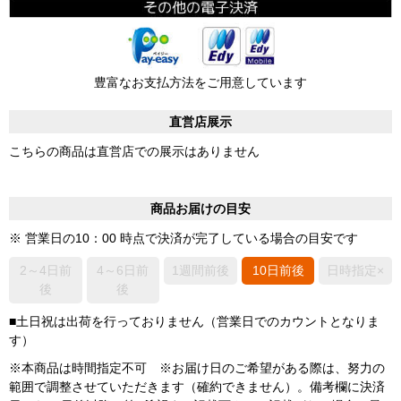
豊富なお支払方法をご用意しています
直営店展示
こちらの商品は直営店での展示はありません
商品お届けの目安
※ 営業日の10：00 時点で決済が完了している場合の目安です
2～4日前
4～6日前
1週間前後
10日前後
日時指定×
後
後
■土日祝は出荷を行っておりません（営業日でのカウントとなりま
す）
※本商品は時間指定不可 ※お届け日のご希望がある際は、努力の
範囲で調整させていただきます（確約できません）。備考欄に決済