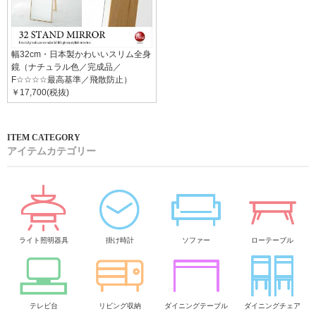
幅32cm・日本製かわいいスリム全身
鏡（ナチュラル色／完成品／
F☆☆☆☆最高基準／飛散防止）
￥17,700(税抜)
アイテムカテゴリー
ライト照明器具
掛け時計
ソファー
ローテーブル
テレビ台
リビング収納
ダイニングテーブル
ダイニングチェア