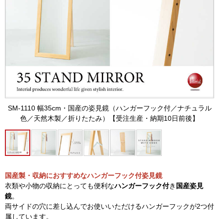
SM-1110 幅35cm・国産の姿見鏡（ハンガーフック付／ナチュラル
色／天然木製／折りたたみ）【受注生産・納期10日前後】
国産製・収納におすすめなハンガーフック付姿見鏡
衣類や小物の収納にとっても便利な
ハンガーフック付
き
国産姿見
鏡
。
両サイドの穴に差し込んでお使いいただけるハンガーフックが2つ付
属しています。