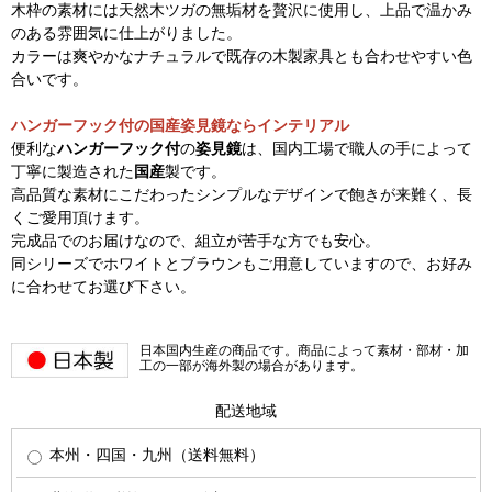
木枠の素材には天然木ツガの無垢材を贅沢に使用し、上品で温かみ
のある雰囲気に仕上がりました。
カラーは爽やかなナチュラルで既存の木製家具とも合わせやすい色
合いです。
ハンガーフック付の国産姿見鏡ならインテリアル
便利な
ハンガーフック付
の
姿見鏡
は、国内工場で職人の手によって
丁寧に製造された
国産
製です。
高品質な素材にこだわったシンプルなデザインで飽きが来難く、長
くご愛用頂けます。
完成品でのお届けなので、組立が苦手な方でも安心。
同シリーズでホワイトとブラウンもご用意していますので、お好み
に合わせてお選び下さい。
日本国内生産の商品です。商品によって素材・部材・加
工の一部が海外製の場合があります。
配送地域
本州・四国・九州（送料無料）