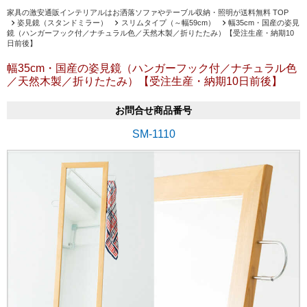
家具の激安通販インテリアルはお洒落ソファやテーブル収納・照明が送料無料 TOP
姿見鏡（スタンドミラー）
スリムタイプ（～幅59cm）
幅35cm・国産の姿見
鏡（ハンガーフック付／ナチュラル色／天然木製／折りたたみ）【受注生産・納期10
日前後】
幅35cm・国産の姿見鏡（ハンガーフック付／ナチュラル色
／天然木製／折りたたみ）【受注生産・納期10日前後】
お問合せ商品番号
SM-1110