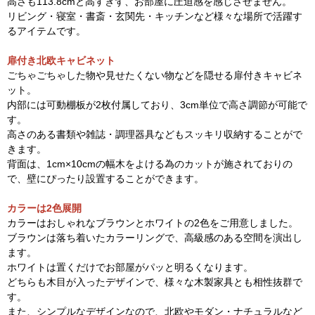
高さも113.8cmと高すぎず、お部屋に圧迫感を感じさせません。
リビング・寝室・書斎・玄関先・キッチンなど様々な場所で活躍す
るアイテムです。
扉付き北欧キャビネット
ごちゃごちゃした物や見せたくない物などを隠せる扉付きキャビネ
ット。
内部には可動棚板が2枚付属しており、3cm単位で高さ調節が可能で
す。
高さのある書類や雑誌・調理器具などもスッキリ収納することがで
きます。
背面は、1cm×10cmの幅木をよける為のカットが施されておりの
で、壁にぴったり設置することができます。
カラーは2色展開
カラーはおしゃれなブラウンとホワイトの2色をご用意しました。
ブラウンは落ち着いたカラーリングで、高級感のある空間を演出し
ます。
ホワイトは置くだけでお部屋がパッと明るくなります。
どちらも木目が入ったデザインで、様々な木製家具とも相性抜群で
す。
また、シンプルなデザインなので、北欧やモダン・ナチュラルなど