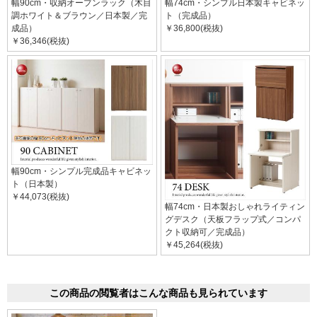
幅90cm・収納オープンラック（木目
幅74cm・シンプル日本製キャビネッ
調ホワイト＆ブラウン／日本製／完
ト（完成品）
成品）
￥36,800(税抜)
￥36,346(税抜)
幅90cm・シンプル完成品キャビネッ
ト（日本製）
￥44,073(税抜)
幅74cm・日本製おしゃれライティン
グデスク（天板フラップ式／コンパ
クト収納可／完成品）
￥45,264(税抜)
この商品の閲覧者はこんな商品も見られています