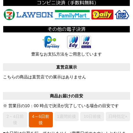
豊富なお支払方法をご用意しています
直営店展示
こちらの商品は直営店での展示はありません
商品お届けの目安
※ 営業日の10：00 時点で決済が完了している場合の目安です
2～4日前
4～6日前
1週間前後
10日前後
日時指定×
後
後