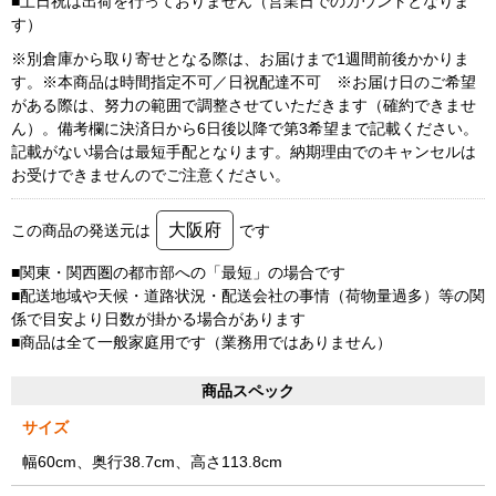
■土日祝は出荷を行っておりません（営業日でのカウントとなりま
す）
※別倉庫から取り寄せとなる際は、お届けまで1週間前後かかりま
す。※本商品は時間指定不可／日祝配達不可 ※お届け日のご希望
がある際は、努力の範囲で調整させていただきます（確約できませ
ん）。備考欄に決済日から6日後以降で第3希望まで記載ください。
記載がない場合は最短手配となります。納期理由でのキャンセルは
お受けできませんのでご注意ください。
大阪府
この商品の発送元は
です
■関東・関西圏の都市部への「最短」の場合です
■配送地域や天候・道路状況・配送会社の事情（荷物量過多）等の関
係で目安より日数が掛かる場合があります
■商品は全て一般家庭用です（業務用ではありません）
商品スペック
サイズ
幅60cm、奥行38.7cm、高さ113.8cm