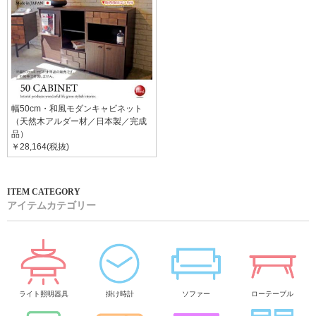
幅50cm・和風モダンキャビネット
（天然木アルダー材／日本製／完成
品）
￥28,164(税抜)
アイテムカテゴリー
ライト照明器具
掛け時計
ソファー
ローテーブル