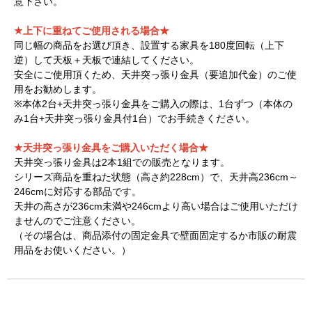
意下さい。
★上下に重ねてご使用される場合★
同じ幅の商品をお選び頂き、設置する家具を180度回転（上下
逆）して天板＋天板で連結してください。
安全にご使用頂くため、天井突っ張り金具（要追加代金）のご使
用をお勧めします。
※本体2台+天井突っ張り金具をご購入の際は、1台ずつ（本体の
み1台+天井突っ張り金具付1台）でお手続きください。
★天井突っ張り金具をご購入いただく場合★
天井突っ張り金具は2本1組での販売となります。
シリーズ商品を重ねた状態（高さ約228cm）で、天井高236cm～
246cmに対応する部品です。
天井の高さが236cm未満や246cmより高い場合はご使用いただけ
ませんのでご注意ください。
（その場合は、商品添付の固定金具で壁面固定するか市販の耐震
用品をお使いください。）