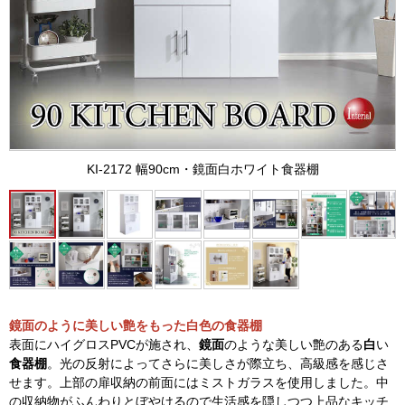
KI-2172 幅90cm・鏡面白ホワイト食器棚
鏡面のように美しい艶をもった白色の食器棚
表面にハイグロスPVCが施され、
鏡面
のような美しい艶のある
白
い
食器棚
。光の反射によってさらに美しさが際立ち、高級感を感じさ
せます。上部の扉収納の前面にはミストガラスを使用しました。中
の収納物がふんわりとぼやけるので生活感を隠しつつ上品なキッチ