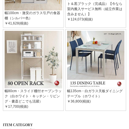
ト＆黒ブラック（完成品）【今なら
室内搬入サービス無料（組立作業は
幅100cm・激安のガラス引戸の食器
含みません）】
棚（シルバー色）
￥124,073(税抜)
￥41,628(税抜)
幅80cm・スライド棚付オープンラッ
幅135cm・白ガラス天板ダイニング
ク（白ホワイト・キッチン・リビン
テーブル（ホワイト）
グ・書斎どこでも活躍）
￥36,800(税抜)
￥17,700(税抜)