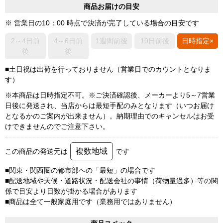
商品お届けの目安
※ 営業日の10：00 時点で決済が完了している場合の目安です
2～4日前
4～6日前
1週間前後
10日前後
日時指定×
後
後
■土日祝は出荷を行っておりません（営業日でのカウントとなりま
す）
※本商品は日時指定不可。※ご決済確認後、メーカーより5～7営業
日後に発送され、当店からは最短手配のみとなります（いつお届け
となるかのご案内が出来ません）。納期理由でのキャンセルはお受
けできませんのでご注意下さい。
複数地域
この商品の発送元は
です
■関東・関西圏の都市部への「最短」の場合です
■配送地域や天候・道路状況・配送会社の事情（荷物量過多）等の関
係で目安より日数が掛かる場合があります
■商品は全て一般家庭用です（業務用ではありません）