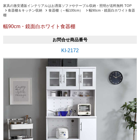
家具の激安通販インテリアルはお洒落ソファやテーブル収納・照明が送料無料 TOP
食器棚＆キッチン収納
食器棚（～幅100cm）
幅90cm・鏡面白ホワイト食器
棚
幅90cm・鏡面白ホワイト食器棚
お問合せ商品番号
KI-2172