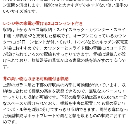
ン空間を演出します。幅90cmと大きすぎず小さすぎない使い勝手の
いいサイズ感です。
レンジ等の家電が置ける2口コンセント付き
収納は上からガラス扉収納・スパイスラック・カウンター・スライ
ド棚・扉収納×2と充実した構成です。オープンになっているカウン
ターには2口コンセントが付いており、レンジなどのキッチン家電置
き場におすすめです。カウンターとスライド棚の背面にはコード穴
が設けられているので配線もすっきりできます。背板は通気穴が設
けられており、炊飯器等の蒸気が出る家電の熱を逃がすので安心で
す。
背の高い物も収まる可動棚付き収納
上部のガラス扉と下部の扉収納の内部に可動棚が付いています。収
納物に合わせて棚板の高さを調節できるので、無駄なスペースなく
すっきりした収納が可能です。下部の縦型収納は高さ86.8cmと十分
なスペースが設けられており、棚板を中央に配置しても背の高いワ
インボトル等を2段に分けてすっきり収納できます。両開き扉になっ
た横型収納はホットプレートや鍋など幅を取るものの収納におすす
めです。