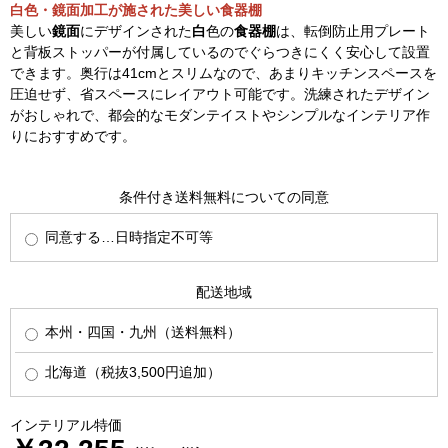
白色・鏡面加工が施された美しい食器棚
美しい
鏡面
にデザインされた
白
色の
食器棚
は、転倒防止用プレート
と背板ストッパーが付属しているのでぐらつきにくく安心して設置
できます。奥行は41cmとスリムなので、あまりキッチンスペースを
圧迫せず、省スペースにレイアウト可能です。洗練されたデザイン
がおしゃれで、都会的なモダンテイストやシンプルなインテリア作
りにおすすめです。
条件付き送料無料についての同意
同意する…日時指定不可等
配送地域
本州・四国・九州（送料無料）
北海道（税抜3,500円追加）
インテリアル特価