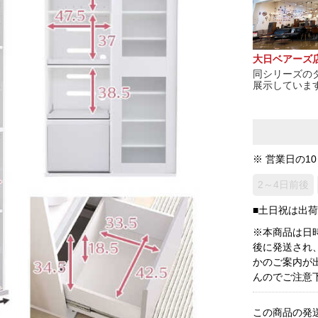
大日ベアーズ
同シリーズの
展示していま
※ 営業日の1
2～4日前後
■土日祝は出
※本商品は日
後に発送され
かのご案内が
んのでご注意
この商品の発