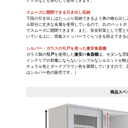
ケトルなども安心して使用できます。
スムーズに開閉できる引き出し収納
下段の引き出しはたっぷり収納できるよう奥の物も出し
ル部分に丈夫な金属を使用しているので、2Lのペット
でスムーズに開閉できます。また、安全対策として壁と
いている上に、背板ストッパーでぐらつきを防止できる
シルバー・ガラスの引戸を使った激安食器棚
ガラス製の
引戸
を使用した
激安
の
食器棚
は、モダンな雰
インテリアの邪魔にならないシンプルなシルエットが飽
チュラル色とダークブラウン色を展開していますので、
はシルバー色の販売です。）
商品スペ