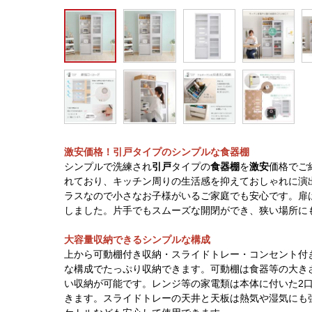
激安価格！引戸タイプのシンプルな食器棚
シンプルで洗練され
引戸
タイプの
食器棚
を
激安
価格でご
れており、キッチン周りの生活感を抑えておしゃれに演
ラスなので小さなお子様がいるご家庭でも安心です。扉
しました。片手でもスムーズな開閉ができ、狭い場所に
大容量収納できるシンプルな構成
上から可動棚付き収納・スライドトレー・コンセント付
な構成でたっぷり収納できます。可動棚は食器等の大き
い収納が可能です。レンジ等の家電類は本体に付いた2
きます。スライドトレーの天井と天板は熱気や湿気にも