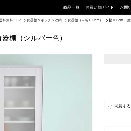
商品一覧
お買い物ガイド
お問
料無料 TOP
食器棚＆キッチン収納
食器棚（～幅100cm）
幅100cm
の食器棚（シルバー色）
同意する