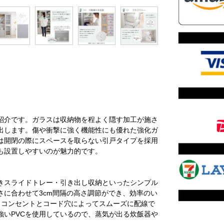
紹介です。ガラスは収納物を程よく隠す加工が施さ
出します。傷や衝撃に強く機能性にも優れた強化ガ
は開閉の際にスペースを取らない引戸タイプを採用
も設置しやすいのが魅力的です。
きスライドトレー・引き出し収納といったシンプル
さに合わせて3cm間隔の高さ調節ができ、効率のい
口コンセントとコード穴によってスムーズに配線で
強いPVCを使用しているので、蒸気が出る炊飯器や