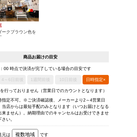
店
ダークブラウン色を
す
商品お届けの目安
0：00 時点で決済が完了している場合の目安です
4～6日前後
1週間前後
10日前後
日時指定×
荷を行っておりません（営業日でのカウントとなります）
時指定不可。※ご決済確認後、メーカーより2～4営業日
、当店からは最短手配のみとなります（いつお届けとなる
出来ません）。納期理由でのキャンセルはお受けできませ
下さい。
複数地域
送元は
です