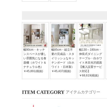
幅90cm・キッチ
幅85cm・組立不
幅130～180cm・
ンスペースが優し
要の完成品・スタ
伸長式ダイニング
い雰囲気になる食
イリッシュなキッ
テーブル・白ホワ
器棚（ホワイト＆
チンボード（白ホ
イト木目光沢鏡面
ナチュラル色）
ワイト・日本製）
【搬入設置サービ
￥45,891(税抜)
￥45,437(税抜)
ス対応】
￥68,619(税抜)
アイテムカテゴリー