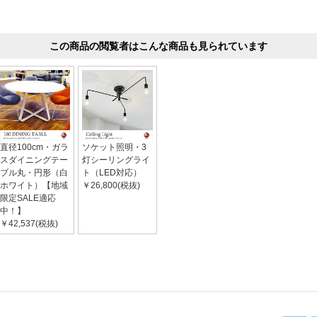
この商品の閲覧者はこんな商品も見られています
直径100cm・ガラ
ソケット照明・3
スダイニングテー
灯シーリングライ
ブル丸・円形（白
ト（LED対応）
ホワイト）【地域
￥26,800(税抜)
限定SALE適応
中！】
￥42,537(税抜)