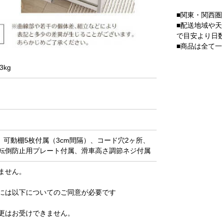
■関東・関西
■配送地域や
で目安より日
■商品は全て
3kg
、可動棚5枚付属（3cm間隔）、コード穴2ヶ所、
転倒防止用プレート付属、滑車高さ調節ネジ付属
ません。
には以下についてのご同意が必要です
更はお受けできません。