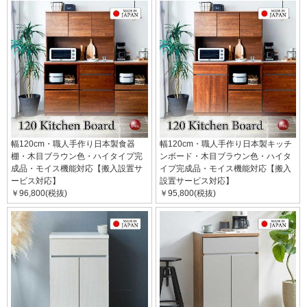
幅120cm・職人手作り日本製食器
幅120cm・職人手作り日本製キッチ
棚・木目ブラウン色・ハイタイプ完
ンボード・木目ブラウン色・ハイタ
成品・モイス機能対応【搬入設置サ
イプ完成品・モイス機能対応【搬入
ービス対応】
設置サービス対応】
￥96,800(税抜)
￥95,800(税抜)