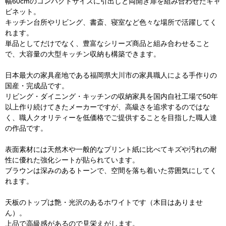
幅60cmのコンパクトサイズに引出しと両開き扉を組み合わせたキャ
ビネット。
キッチン台所やリビング、書斎、寝室など色々な場所で活躍してく
れます。
単品としてだけでなく、豊富なシリーズ商品と組み合わせること
で、大容量の大型キッチン収納も構築できます。
日本最大の家具産地である福岡県大川市の家具職人による手作りの
国産・完成品です。
リビング・ダイニング・キッチンの収納家具を国内自社工場で50年
以上作り続けてきたメーカーですが、高級さを追求するのではな
く、職人クオリティーを低価格でご提供することを目指した職人達
の作品です。
表面素材には天然木や一般的なプリント紙に比べてキズや汚れの耐
性に優れた強化シートが貼られています。
ブラウンは深みのあるトーンで、空間を落ち着いた雰囲気にしてく
れます。
天板のトップは艶・光沢のあるホワイトです（木目はありませ
ん）。
上品で高級感があるので見栄えがします。