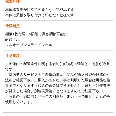
構造仕様
本体構造部が組立ての要らない完成品です
本体に天板を取り付けていただく仕様です
仕様補足
棚板1枚付属（5段階で高さ調節可能）
耐震ダボ
フルオープンスライドレール
注意事項
※画像内の配送条件に関する規約(1)(2)(3)の確認とご同意が必要
です
※室内搬入サービスをご希望の際は、商品が搬入可能か経路の寸
法をご確認下さい。搬入ができない事が判明した場合は可能な位
置までとなります（代金の返金はできません）。吊り下げ作業等
が発生した場合、別途実費請求となりますのでご注意下さい。
※写真の一部に同シリーズの別商品・別カラーで撮影したものを
使用しています。