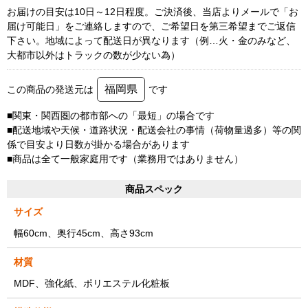
お届けの目安は10日～12日程度。ご決済後、当店よりメールで「お
届け可能日」をご連絡しますので、ご希望日を第三希望までご返信
下さい。地域によって配送日が異なります（例…火・金のみなど、
大都市以外はトラックの数が少ない為）
福岡県
この商品の発送元は
です
■関東・関西圏の都市部への「最短」の場合です
■配送地域や天候・道路状況・配送会社の事情（荷物量過多）等の関
係で目安より日数が掛かる場合があります
■商品は全て一般家庭用です（業務用ではありません）
商品スペック
サイズ
幅60cm、奥行45cm、高さ93cm
材質
MDF、強化紙、ポリエステル化粧板