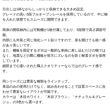
引出しは1杯ながらしっかりと収納できる大きめ設定。
グレードの高い3段フルオープンレールを採用しているので、中に物
を入れた状態でもスムーズに開閉できます。
両扉の開収納内には可動棚が1枚付属しており、5段階で高さ調節可
能。
内部にも外装と同じ強化シート貼りですので、扉を開けても統一感
があり美しいです。
また、棚板を固定するダボは一般的な単純に差し込むだけの物では
なく、地震などの際に棚板が前方にズレるのを防ぐ耐震ダボを採用
しています。
細部まで心遣いされた職人クオリティーならではのグレード感で
す。
同シリーズには豊富な種類をラインナップ。
単品のみの使用だけでなく、組み合わせることで設置スペースに合
わせて豊富なレイアウトが可能です。
カラーは「木目ホワイト」「木目ブラウン」「ナチュラル＆グレー
ジュ」の3色から選べます。