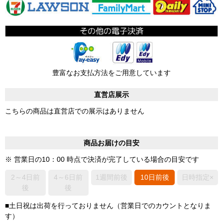
豊富なお支払方法をご用意しています
直営店展示
こちらの商品は直営店での展示はありません
商品お届けの目安
※ 営業日の10：00 時点で決済が完了している場合の目安です
2～4日前
4～6日前
1週間前後
10日前後
日時指定×
後
後
■土日祝は出荷を行っておりません（営業日でのカウントとなりま
す）