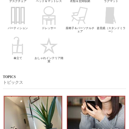
デスクチェア
ベッド＆マットレス
衣類＆玄関収納
ラグマット
パーティション
ドレッサー
座椅子＆パーソナルチ
姿見鏡（スタンドミラ
ェア
ー）
傘立て
おしゃれインテリア雑
貨
トピックス