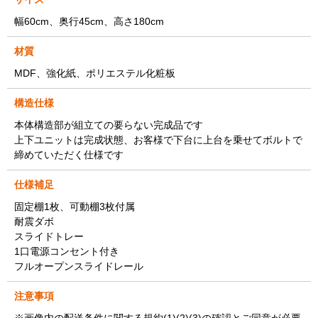
幅60cm、奥行45cm、高さ180cm
材質
MDF、強化紙、ポリエステル化粧板
構造仕様
本体構造部が組立ての要らない完成品です
上下ユニットは完成状態、お客様で下台に上台を乗せてボルトで
締めていただく仕様です
仕様補足
固定棚1枚、可動棚3枚付属
耐震ダボ
スライドトレー
1口電源コンセント付き
フルオープンスライドレール
注意事項
※画像内の配送条件に関する規約(1)(2)(3)の確認とご同意が必要