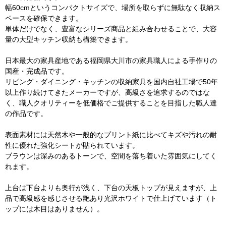
幅60cmというコンパクトサイズで、場所を取らずに無駄なく収納ス
ペースを確保できます。
単体だけでなく、豊富なシリーズ商品と組み合わせることで、大容
量の大型キッチン収納も構築できます。
日本最大の家具産地である福岡県大川市の家具職人による手作りの
国産・完成品です。
リビング・ダイニング・キッチンの収納家具を国内自社工場で50年
以上作り続けてきたメーカーですが、高級さを追求するのではな
く、職人クオリティーを低価格でご提供することを目指した職人達
の作品です。
表面素材には天然木や一般的なプリント紙に比べてキズや汚れの耐
性に優れた強化シートが貼られています。
ブラウンは深みのあるトーンで、空間を落ち着いた雰囲気にしてく
れます。
上台は下台よりも奥行が浅く、下台の天板トップが見えますが、上
品で高級感を感じさせる艶あり光沢ホワイトで仕上げています（ト
ップには木目はありません）。