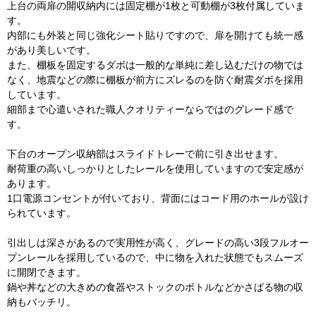
上台の両扉の開収納内には固定棚が1枚と可動棚が3枚付属していま
す。
内部にも外装と同じ強化シート貼りですので、扉を開けても統一感
があり美しいです。
また、棚板を固定するダボは一般的な単純に差し込むだけの物では
なく、地震などの際に棚板が前方にズレるのを防ぐ耐震ダボを採用
しています。
細部まで心遣いされた職人クオリティーならではのグレード感で
す。
下台のオープン収納部はスライドトレーで前に引き出せます。
耐荷重の高いしっかりとしたレールを使用していますので安定感が
あります。
1口電源コンセントが付いており、背面にはコード用のホールが設け
られています。
引出しは深さがあるので実用性が高く、グレードの高い3段フルオー
プンレールを採用しているので、中に物を入れた状態でもスムーズ
に開閉できます。
鍋や丼などの大きめの食器やストックのボトルなどかさばる物の収
納もバッチリ。