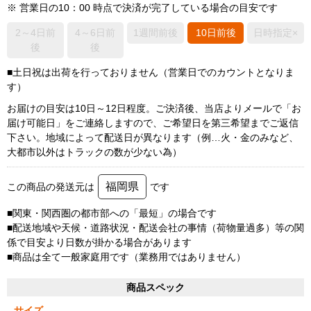
※ 営業日の10：00 時点で決済が完了している場合の目安です
2～4日前
4～6日前
1週間前後
10日前後
日時指定×
後
後
■土日祝は出荷を行っておりません（営業日でのカウントとなりま
す）
お届けの目安は10日～12日程度。ご決済後、当店よりメールで「お
届け可能日」をご連絡しますので、ご希望日を第三希望までご返信
下さい。地域によって配送日が異なります（例…火・金のみなど、
大都市以外はトラックの数が少ない為）
福岡県
この商品の発送元は
です
■関東・関西圏の都市部への「最短」の場合です
■配送地域や天候・道路状況・配送会社の事情（荷物量過多）等の関
係で目安より日数が掛かる場合があります
■商品は全て一般家庭用です（業務用ではありません）
商品スペック
サイズ