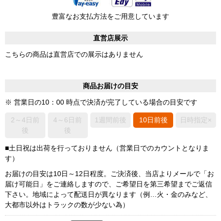
豊富なお支払方法をご用意しています
直営店展示
こちらの商品は直営店での展示はありません
商品お届けの目安
※ 営業日の10：00 時点で決済が完了している場合の目安です
2～4日前
4～6日前
1週間前後
10日前後
日時指定×
後
後
■土日祝は出荷を行っておりません（営業日でのカウントとなりま
す）
お届けの目安は10日～12日程度。ご決済後、当店よりメールで「お
届け可能日」をご連絡しますので、ご希望日を第三希望までご返信
下さい。地域によって配送日が異なります（例…火・金のみなど、
大都市以外はトラックの数が少ない為）