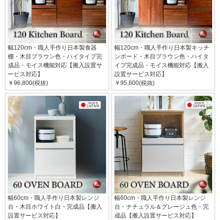
幅120cm・職人手作り日本製食器
幅120cm・職人手作り日本製キッチ
棚・木目ブラウン色・ハイタイプ完
ンボード・木目ブラウン色・ハイタ
成品・モイス機能対応【搬入設置サ
イプ完成品・モイス機能対応【搬入
ービス対応】
設置サービス対応】
￥96,800(税抜)
￥95,800(税抜)
幅60cm・職人手作り日本製レンジ
幅60cm・職人手作り日本製レンジ
台・木目ホワイト白・完成品【搬入
台・ナチュラル＆グレージュ色・完
設置サービス対応】
成品【搬入設置サービス対応】