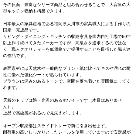
その反面、豊富なシリーズ商品と組み合わせることで、大容量の大
型キッチン収納も構築できます。
日本最大の家具産地である福岡県大川市の家具職人による手作りの
国産・完成品です。
リビング・ダイニング・キッチンの収納家具を国内自社工場で50年
以上作り続けてきたメーカーですが、高級さを追求するのではな
く、職人クオリティーを低価格でご提供することを目指した職人達
の作品です。
表面素材には天然木や一般的なプリント紙に比べてキズや汚れの耐
性に優れた強化シートが貼られています。
ブラウンは深みのあるトーンで、空間を落ち着いた雰囲気にしてく
れます。
天板のトップは艶・光沢のあるホワイトです（木目はありませ
ん）。
上品で高級感があるので見栄えがします。
オープン収納部はスライドトレーで前に引き出せます。
耐荷重の高いしっかりとしたレールを使用していますので安定感が