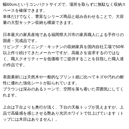
幅60cmというコンパクトサイズで、場所を取らずに無駄なく収納ス
ペースを確保できます。
単体だけでなく、豊富なシリーズ商品と組み合わせることで、大容
量の大型キッチン収納も構築できます。
日本最大の家具産地である福岡県大川市の家具職人による手作りの
国産・完成品です。
リビング・ダイニング・キッチンの収納家具を国内自社工場で50年
以上作り続けてきたメーカーですが、高級さを追求するのではな
く、職人クオリティーを低価格でご提供することを目指した職人達
の作品です。
表面素材には天然木や一般的なプリント紙に比べてキズや汚れの耐
性に優れた強化シートが貼られています。
ブラウンは深みのあるトーンで、空間を落ち着いた雰囲気にしてく
れます。
上台は下台よりも奥行が浅く、下台の天板トップが見えますが、上
品で高級感を感じさせる艶あり光沢ホワイトで仕上げています（ト
ップには木目はありません）。