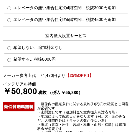
エレベータの無い集合住宅の4階玄関…税抜3000円追加
エレベータの無い集合住宅の5階玄関…税抜4500円追加
室内搬入設置サービス
希望しない…追加料金なし
希望する…税抜8000円
メーカー参考上代：74,470円より
【25%OFF!!】
インテリアル特価
￥50,800
税抜 （税込 ￥55,880）
・画像内の配送条件に関する規約(1)(2)(3)の確認とご同意
が必要です
・玄関渡しです（追加料金で室内搬入も対応可能）
・地域によって配送日が異なります（例…火・金のみな
ど、大都市以外はトラックの数が少ない為）
・東北（青森・岩手・宮城・秋田・山形・福島）は追加
料金が必要です