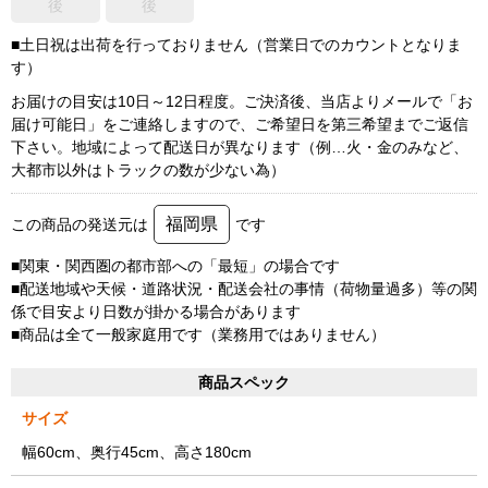
後
後
■土日祝は出荷を行っておりません（営業日でのカウントとなりま
す）
お届けの目安は10日～12日程度。ご決済後、当店よりメールで「お
届け可能日」をご連絡しますので、ご希望日を第三希望までご返信
下さい。地域によって配送日が異なります（例…火・金のみなど、
大都市以外はトラックの数が少ない為）
福岡県
この商品の発送元は
です
■関東・関西圏の都市部への「最短」の場合です
■配送地域や天候・道路状況・配送会社の事情（荷物量過多）等の関
係で目安より日数が掛かる場合があります
■商品は全て一般家庭用です（業務用ではありません）
商品スペック
サイズ
幅60cm、奥行45cm、高さ180cm