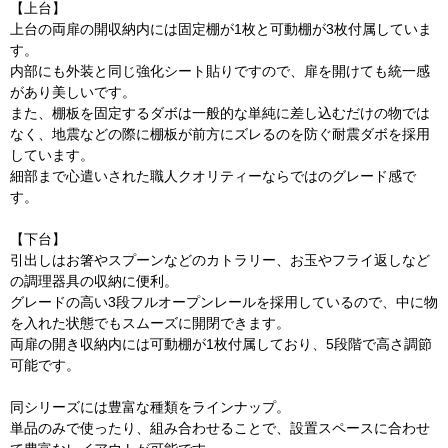
【上台】
上台の両扉の開収納内には固定棚が1枚と可動棚が3枚付属していま
す。
内部にも外装と同じ強化シート貼りですので、扉を開けても統一感
があり美しいです。
また、棚板を固定するダボは一般的な単純に差し込むだけの物では
なく、地震などの際に棚板が前方にズレるのを防ぐ耐震ダボを採用
しています。
細部まで心遣いされた職人クオリティーならではのグレード感で
す。
【下台】
引出しはお箸やスプーンなどのカトラリー、お玉やフライ返しなど
の調理器具の収納に便利。
グレードの高い3段フルオープンレールを採用しているので、中に物
を入れた状態でもスムーズに開閉できます。
両扉の開き収納内には可動棚が1枚付属しており、5段階で高さ調節
可能です。
同シリーズには豊富な種類をラインナップ。
単品のみで使ったり、組み合わせることで、設置スペースに合わせ