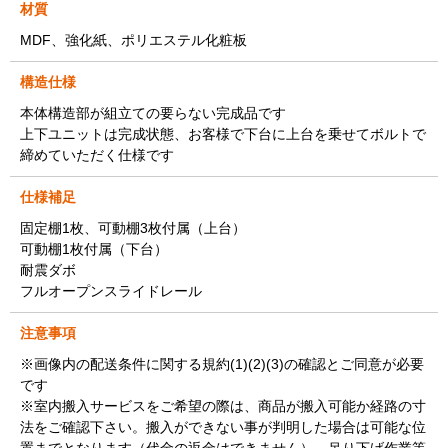
材質
MDF、強化紙、ポリエステル化粧板
構造仕様
本体構造部が組立ての要らない完成品です
上下ユニットは完成状態、お客様で下台に上台を乗せてボルトで
締めていただく仕様です
仕様補足
固定棚1枚、可動棚3枚付属（上台）
可動棚1枚付属（下台）
耐震ダボ
フルオープンスライドレール
注意事項
※画像内の配送条件に関する規約(1)(2)(3)の確認とご同意が必要
です
※室内搬入サービスをご希望の際は、商品が搬入可能か経路の寸
法をご確認下さい。搬入ができない事が判明した場合は可能な位
置までとなります（代金の返金はできません）。吊り下げ作業等