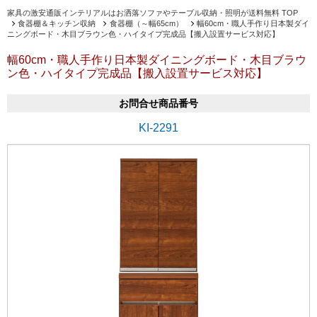
家具の激安通販インテリアルはお洒落ソファやテーブル収納・照明が送料無料 TOP
食器棚＆キッチン収納
食器棚（～幅65cm）
幅60cm・職人手作り日本製ダイ
ニングボード・木目ブラウン色・ハイタイプ完成品【搬入設置サービス対応】
幅60cm・職人手作り日本製ダイニングボード・木目ブラウ
ン色・ハイタイプ完成品【搬入設置サービス対応】
お問合せ商品番号
KI-2291