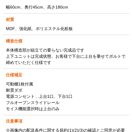
幅60cm、奥行45cm、高さ180cm
材質
MDF、強化紙、ポリエステル化粧板
構造仕様
本体構造部が組立ての要らない完成品です
上下ユニットは完成状態、お客様で下台に上台を乗せてボルトで
締めていただく仕様です
仕様補足
可動棚1枚付属
耐震ダボ
電源コンセント…上台1口、下台1口
フルオープンスライドレール
モイス機能選択時は上台のみ
注意事項
※画像内の配送条件に関する規約(1)(2)(3)の確認とご同意が必要