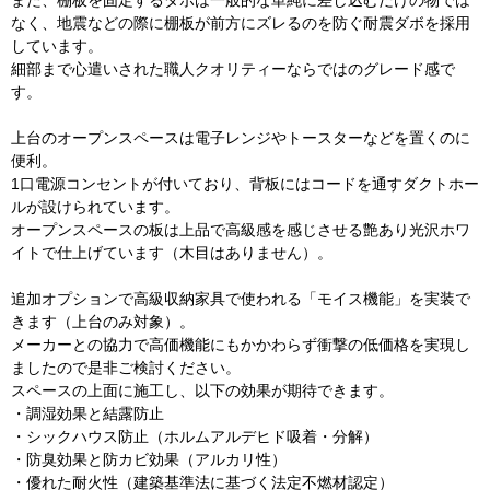
なく、地震などの際に棚板が前方にズレるのを防ぐ耐震ダボを採用
しています。
細部まで心遣いされた職人クオリティーならではのグレード感で
す。
上台のオープンスペースは電子レンジやトースターなどを置くのに
便利。
1口電源コンセントが付いており、背板にはコードを通すダクトホー
ルが設けられています。
オープンスペースの板は上品で高級感を感じさせる艶あり光沢ホワ
イトで仕上げています（木目はありません）。
追加オプションで高級収納家具で使われる「モイス機能」を実装で
きます（上台のみ対象）。
メーカーとの協力で高価機能にもかかわらず衝撃の低価格を実現し
ましたので是非ご検討ください。
スペースの上面に施工し、以下の効果が期待できます。
・調湿効果と結露防止
・シックハウス防止（ホルムアルデヒド吸着・分解）
・防臭効果と防カビ効果（アルカリ性）
・優れた耐火性（建築基準法に基づく法定不燃材認定）