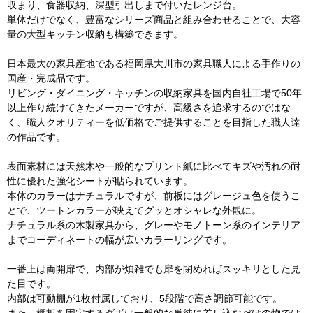
収まり、食器収納、深型引出しまで付いたレンジ台。
単体だけでなく、豊富なシリーズ商品と組み合わせることで、大容
量の大型キッチン収納も構築できます。
日本最大の家具産地である福岡県大川市の家具職人による手作りの
国産・完成品です。
リビング・ダイニング・キッチンの収納家具を国内自社工場で50年
以上作り続けてきたメーカーですが、高級さを追求するのではな
く、職人クオリティーを低価格でご提供することを目指した職人達
の作品です。
表面素材には天然木や一般的なプリント紙に比べてキズや汚れの耐
性に優れた強化シートが貼られています。
本体のカラーはナチュラルですが、前板にはグレージュ色を使うこ
とで、ツートンカラーが映えてグッとオシャレな外観に。
ナチュラル系の木製家具から、グレーやモノトーン系のインテリア
までコーディネートの幅が広いカラーリングです。
一番上は両開扉で、内部が煩雑でも扉を閉めればスッキリとした見
た目です。
内部は可動棚が1枚付属しており、5段階で高さ調節可能です。
また、棚板を固定するダボは一般的な単純に差し込むだけの物では