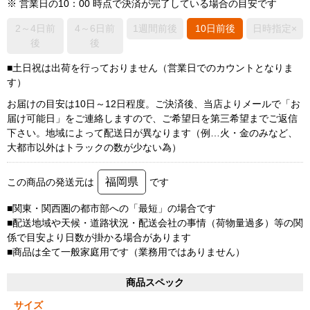
※ 営業日の10：00 時点で決済が完了している場合の目安です
2～4日前
4～6日前
1週間前後
10日前後
日時指定×
後
後
■土日祝は出荷を行っておりません（営業日でのカウントとなりま
す）
お届けの目安は10日～12日程度。ご決済後、当店よりメールで「お
届け可能日」をご連絡しますので、ご希望日を第三希望までご返信
下さい。地域によって配送日が異なります（例…火・金のみなど、
大都市以外はトラックの数が少ない為）
福岡県
この商品の発送元は
です
■関東・関西圏の都市部への「最短」の場合です
■配送地域や天候・道路状況・配送会社の事情（荷物量過多）等の関
係で目安より日数が掛かる場合があります
■商品は全て一般家庭用です（業務用ではありません）
商品スペック
サイズ