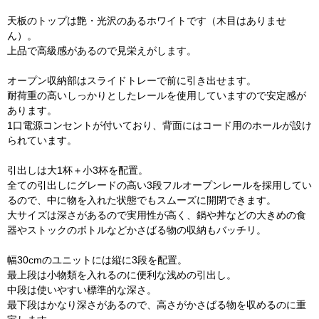
天板のトップは艶・光沢のあるホワイトです（木目はありませ
ん）。
上品で高級感があるので見栄えがします。
オープン収納部はスライドトレーで前に引き出せます。
耐荷重の高いしっかりとしたレールを使用していますので安定感が
あります。
1口電源コンセントが付いており、背面にはコード用のホールが設け
られています。
引出しは大1杯＋小3杯を配置。
全ての引出しにグレードの高い3段フルオープンレールを採用してい
るので、中に物を入れた状態でもスムーズに開閉できます。
大サイズは深さがあるので実用性が高く、鍋や丼などの大きめの食
器やストックのボトルなどかさばる物の収納もバッチリ。
幅30cmのユニットには縦に3段を配置。
最上段は小物類を入れるのに便利な浅めの引出し。
中段は使いやすい標準的な深さ。
最下段はかなり深さがあるので、高さがかさばる物を収めるのに重