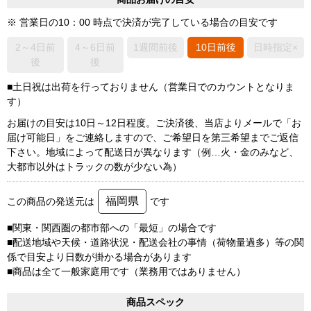
※ 営業日の10：00 時点で決済が完了している場合の目安です
2～4日前
4～6日前
1週間前後
10日前後
日時指定×
後
後
■土日祝は出荷を行っておりません（営業日でのカウントとなりま
す）
お届けの目安は10日～12日程度。ご決済後、当店よりメールで「お
届け可能日」をご連絡しますので、ご希望日を第三希望までご返信
下さい。地域によって配送日が異なります（例…火・金のみなど、
大都市以外はトラックの数が少ない為）
福岡県
この商品の発送元は
です
■関東・関西圏の都市部への「最短」の場合です
■配送地域や天候・道路状況・配送会社の事情（荷物量過多）等の関
係で目安より日数が掛かる場合があります
■商品は全て一般家庭用です（業務用ではありません）
商品スペック