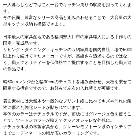
一人暮らしなどではこれ一台でキッチン周りの収納を担ってくれま
す。
その反面、豊富なシリーズ商品と組み合わせることで、大容量の大
型キッチン収納も構築できます。
日本最大の家具産地である福岡県大川市の家具職人による手作りの
国産・完成品です。
リビング・ダイニング・キッチンの収納家具を国内自社工場で50年
以上作り続けてきたメーカーですが、高級さを追求するのではな
く、職人クオリティーを低価格でご提供することを目指した職人達
の作品です。
幅60cmレンジ台と幅30cmのチェストを組み合わせ、天板を乗せて
固定する構造ですので、お好みで左右の入れ替えが可能です。
表面素材には天然木や一般的なプリント紙に比べてキズや汚れの耐
性に優れた強化シートが貼られています。
本体のカラーはナチュラルですが、前板にはグレージュ色を使うこ
とで、ツートンカラーが映えてグッとオシャレな外観に。
ナチュラル系の木製家具から、グレーやモノトーン系のインテリア
までコーディネートの幅が広いカラーリングです。