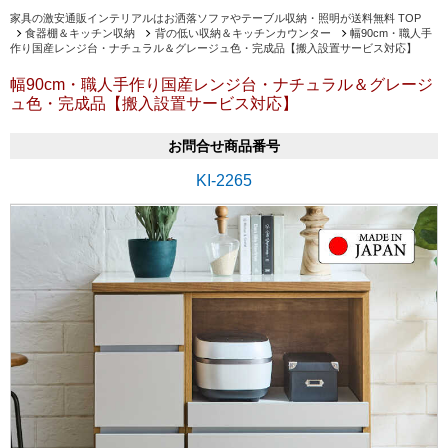
家具の激安通販インテリアルはお洒落ソファやテーブル収納・照明が送料無料 TOP
食器棚＆キッチン収納
背の低い収納＆キッチンカウンター
幅90cm・職人手
作り国産レンジ台・ナチュラル＆グレージュ色・完成品【搬入設置サービス対応】
幅90cm・職人手作り国産レンジ台・ナチュラル＆グレージ
ュ色・完成品【搬入設置サービス対応】
お問合せ商品番号
KI-2265