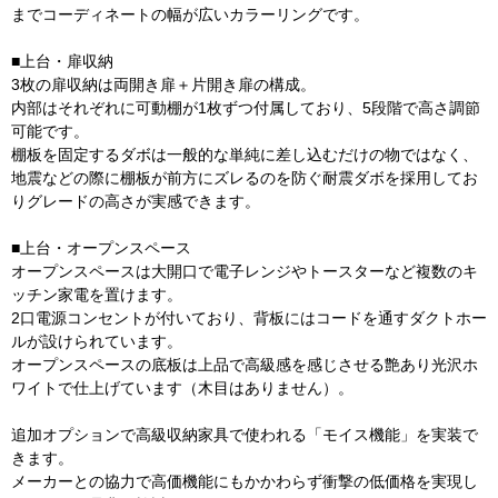
までコーディネートの幅が広いカラーリングです。
■上台・扉収納
3枚の扉収納は両開き扉＋片開き扉の構成。
内部はそれぞれに可動棚が1枚ずつ付属しており、5段階で高さ調節
可能です。
棚板を固定するダボは一般的な単純に差し込むだけの物ではなく、
地震などの際に棚板が前方にズレるのを防ぐ耐震ダボを採用してお
りグレードの高さが実感できます。
■上台・オープンスペース
オープンスペースは大開口で電子レンジやトースターなど複数のキ
ッチン家電を置けます。
2口電源コンセントが付いており、背板にはコードを通すダクトホー
ルが設けられています。
オープンスペースの底板は上品で高級感を感じさせる艶あり光沢ホ
ワイトで仕上げています（木目はありません）。
追加オプションで高級収納家具で使われる「モイス機能」を実装で
きます。
メーカーとの協力で高価機能にもかかわらず衝撃の低価格を実現し