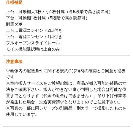
仕様補足
上台…可動棚大1枚・小1枚付属（各5段階で高さ調節可）
下台…可動棚1枚付属（5段階で高さ調節可）
耐震ダボ
上台…電源コンセント2口付き
下台…電源コンセント1口付き
フルオープンスライドレール
モイス機能選択時は上台のみ
注意事項
※画像内の配送条件に関する規約(1)(2)(3)の確認とご同意が必要
です
※室内搬入サービスをご希望の際は、商品が搬入可能か経路の寸
法をご確認下さい。搬入ができない事が判明した場合は可能な位
置までとなります（代金の返金はできません）。吊り下げ作業等
が発生した場合、別途実費請求となりますのでご注意下さい。
※写真の一部に同シリーズの別商品・別カラーで撮影したものを
使用しています。