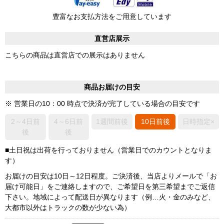
豊富なお支払方法をご用意しています
直営店展示
こちらの商品は直営店での展示はありません
商品お届けの目安
※ 営業日の10：00 時点で決済が完了している場合の目安です
2～4日前
4～6日前
1週間前後
10日前後
日時指定×
後
後
■土日祝は出荷を行っておりません（営業日でのカウントとなりま
す）
お届けの目安は10日～12日程度。ご決済後、当店よりメールで「お
届け可能日」をご連絡しますので、ご希望日を第三希望までご返信
下さい。地域によって配送日が異なります（例…火・金のみなど、
大都市以外はトラックの数が少ない為）