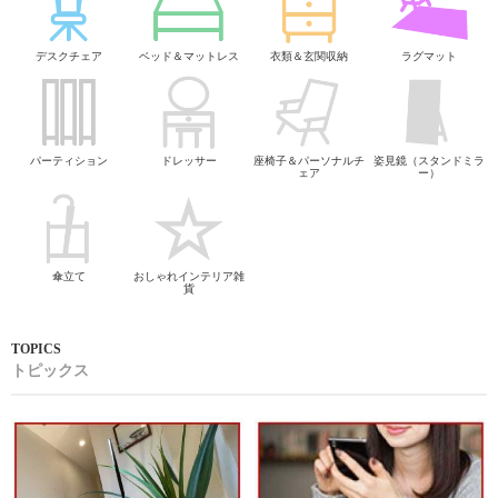
デスクチェア
ベッド＆マットレス
衣類＆玄関収納
ラグマット
パーティション
ドレッサー
座椅子＆パーソナルチ
姿見鏡（スタンドミラ
ェア
ー）
傘立て
おしゃれインテリア雑
貨
トピックス