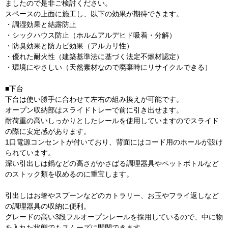
ましたので是非ご検討ください。
スペースの上面に施工し、以下の効果が期待できます。
・調湿効果と結露防止
・シックハウス防止（ホルムアルデヒド吸着・分解）
・防臭効果と防カビ効果（アルカリ性）
・優れた耐火性（建築基準法に基づく法定不燃材認定）
・環境にやさしい（天然素材なので廃棄時にリサイクルできる）
■下台
下台は使い勝手に合わせて左右の組み換えが可能です。
オープン収納部はスライドトレーで前に引き出せます。
耐荷重の高いしっかりとしたレールを使用していますのでスライド
の際に安定感があります。
1口電源コンセントが付いており、背面にはコード用のホールが設け
られています。
深い引出しは鍋などの高さがかさばる調理器具やペットボトルなど
のストック類を収めるのに重宝します。
引出しはお箸やスプーンなどのカトラリー、お玉やフライ返しなど
の調理器具の収納に便利。
グレードの高い3段フルオープンレールを採用しているので、中に物
を入れた状態でもスムーズに開閉できます。