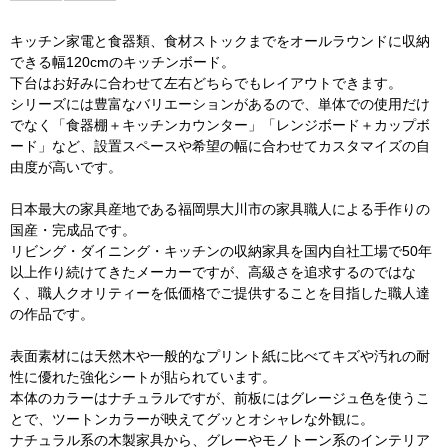
キッチン家電と食器類、食材ストックまでをオールラウンドに収納
できる幅120cmのキッチンボード。
下台はお好みに合わせて左右どちらでもレイアウトできます。
シリーズには豊富なバリエーションがあるので、単体での使用だけ
でなく「食器棚＋キッチンカウンター」「レンジボード＋カップボ
ード」など、設置スペースや希望の幅に合わせてカスタマイズの自
由度が高いです。
日本最大の家具産地である福岡県大川市の家具職人による手作りの
国産・完成品です。
リビング・ダイニング・キッチンの収納家具を国内自社工場で50年
以上作り続けてきたメーカーですが、高級さを追求するのではな
く、職人クオリティーを低価格でご提供することを目指した職人達
の作品です。
表面素材には天然木や一般的なプリント紙に比べてキズや汚れの耐
性に優れた強化シートが貼られています。
本体のカラーはナチュラルですが、前板にはグレージュ色を使うこ
とで、ツートンカラーが映えてグッとオシャレな外観に。
ナチュラル系の木製家具から、グレーやモノトーン系のインテリア