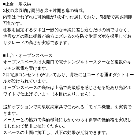
■上台・扉収納
3枚の扉収納は両開き扉＋片開き扉の構成。
内部はそれぞれに可動棚が1枚ずつ付属しており、5段階で高さ調節
可能です。
棚板を固定するダボは一般的な単純に差し込むだけの物ではなく、
地震などの際に棚板が前方にズレるのを防ぐ耐震ダボを採用してお
りグレードの高さが実感できます。
■上台・オープンスペース
オープンスペースは大開口で電子レンジやトースターなど複数のキ
ッチン家電を置けます。
2口電源コンセントが付いており、背板にはコードを通すダクトホー
ルが設けられています。
オープンスペースの底板は上品で高級感を感じさせる艶あり光沢ホ
ワイトで仕上げています（木目はありません）。
追加オプションで高級収納家具で使われる「モイス機能」を実装で
きます。
メーカーとの協力で高価機能にもかかわらず衝撃の低価格を実現し
ましたので是非ご検討ください。
スペースの上面に施工し、以下の効果が期待できます。