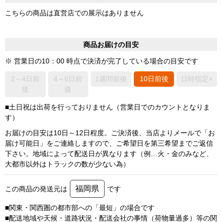
こちらの商品は直営店での展示はありません
商品お届けの目安
※ 営業日の10：00 時点で決済が完了している場合の目安です
2～4日前
4～6日前
1週間前後
10日前後
日時指定×
後
後
■土日祝は出荷を行っておりません（営業日でのカウントとなりま
す）
お届けの目安は10日～12日程度。ご決済後、当店よりメールで「お
届け可能日」をご連絡しますので、ご希望日を第三希望までご返信
下さい。地域によって配送日が異なります（例…火・金のみなど、
大都市以外はトラックの数が少ない為）
福岡県
この商品の発送元は
です
■関東・関西圏の都市部への「最短」の場合です
■配送地域や天候・道路状況・配送会社の事情（荷物量過多）等の関