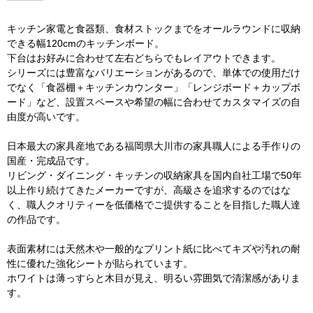
キッチン家電と食器類、食材ストックまでをオールラウンドに収納
できる幅120cmのキッチンボード。
下台はお好みに合わせて左右どちらでもレイアウトできます。
シリーズには豊富なバリエーションがあるので、単体での使用だけ
でなく「食器棚＋キッチンカウンター」「レンジボード＋カップボ
ード」など、設置スペースや希望の幅に合わせてカスタマイズの自
由度が高いです。
日本最大の家具産地である福岡県大川市の家具職人による手作りの
国産・完成品です。
リビング・ダイニング・キッチンの収納家具を国内自社工場で50年
以上作り続けてきたメーカーですが、高級さを追求するのではな
く、職人クオリティーを低価格でご提供することを目指した職人達
の作品です。
表面素材には天然木や一般的なプリント紙に比べてキズや汚れの耐
性に優れた強化シートが貼られています。
ホワイトは薄っすらと木目が見え、明るい雰囲気で清潔感がありま
す。