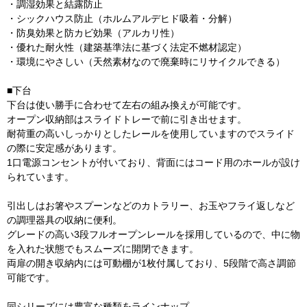
・調湿効果と結露防止
・シックハウス防止（ホルムアルデヒド吸着・分解）
・防臭効果と防カビ効果（アルカリ性）
・優れた耐火性（建築基準法に基づく法定不燃材認定）
・環境にやさしい（天然素材なので廃棄時にリサイクルできる）
■下台
下台は使い勝手に合わせて左右の組み換えが可能です。
オープン収納部はスライドトレーで前に引き出せます。
耐荷重の高いしっかりとしたレールを使用していますのでスライド
の際に安定感があります。
1口電源コンセントが付いており、背面にはコード用のホールが設け
られています。
引出しはお箸やスプーンなどのカトラリー、お玉やフライ返しなど
の調理器具の収納に便利。
グレードの高い3段フルオープンレールを採用しているので、中に物
を入れた状態でもスムーズに開閉できます。
両扉の開き収納内には可動棚が1枚付属しており、5段階で高さ調節
可能です。
同シリーズには豊富な種類をラインナップ。