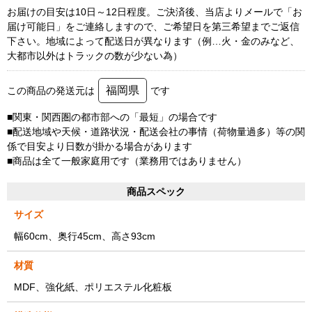
お届けの目安は10日～12日程度。ご決済後、当店よりメールで「お
届け可能日」をご連絡しますので、ご希望日を第三希望までご返信
下さい。地域によって配送日が異なります（例…火・金のみなど、
大都市以外はトラックの数が少ない為）
福岡県
この商品の発送元は
です
■関東・関西圏の都市部への「最短」の場合です
■配送地域や天候・道路状況・配送会社の事情（荷物量過多）等の関
係で目安より日数が掛かる場合があります
■商品は全て一般家庭用です（業務用ではありません）
商品スペック
サイズ
幅60cm、奥行45cm、高さ93cm
材質
MDF、強化紙、ポリエステル化粧板