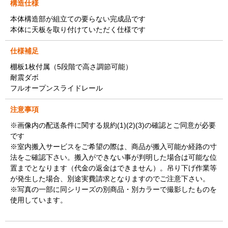
構造仕様
本体構造部が組立ての要らない完成品です
本体に天板を取り付けていただく仕様です
仕様補足
棚板1枚付属（5段階で高さ調節可能）
耐震ダボ
フルオープンスライドレール
注意事項
※画像内の配送条件に関する規約(1)(2)(3)の確認とご同意が必要
です
※室内搬入サービスをご希望の際は、商品が搬入可能か経路の寸
法をご確認下さい。搬入ができない事が判明した場合は可能な位
置までとなります（代金の返金はできません）。吊り下げ作業等
が発生した場合、別途実費請求となりますのでご注意下さい。
※写真の一部に同シリーズの別商品・別カラーで撮影したものを
使用しています。