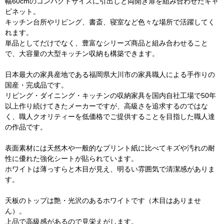
幅60cmのコンパクトサイズに引出しと両開き扉を組み合わせたキャ
ビネット。
キッチン台所やリビング、書斎、寝室など色々な場所で活躍してく
れます。
単品としてだけでなく、豊富なシリーズ商品と組み合わせること
で、大容量の大型キッチン収納も構築できます。
日本最大の家具産地である福岡県大川市の家具職人による手作りの
国産・完成品です。
リビング・ダイニング・キッチンの収納家具を国内自社工場で50年
以上作り続けてきたメーカーですが、高級さを追求するのではな
く、職人クオリティーを低価格でご提供することを目指した職人達
の作品です。
表面素材には天然木や一般的なプリント紙に比べてキズや汚れの耐
性に優れた強化シートが貼られています。
ホワイトは薄っすらと木目が見え、明るい雰囲気で清潔感がありま
す。
天板のトップは艶・光沢のあるホワイトです（木目はありませ
ん）。
上品で高級感があるので見栄えがします。