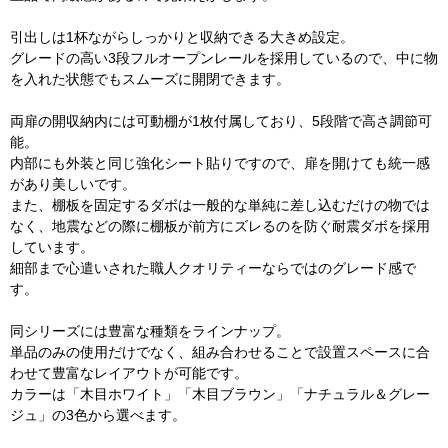
引出しは1杯ながらしっかりと収納できる大きめ設定。
グレードの高い3段フルオープンレールを採用しているので、中に物
を入れた状態でもスムーズに開閉できます。
両扉の開収納内には可動棚が1枚付属しており、5段階で高さ調節可
能。
内部にも外装と同じ強化シート貼りですので、扉を開けても統一感
があり美しいです。
また、棚板を固定するダボは一般的な単純に差し込むだけの物では
なく、地震などの際に棚板が前方にズレるのを防ぐ耐震ダボを採用
しています。
細部まで心遣いされた職人クオリティーならではのグレード感で
す。
同シリーズには豊富な種類をラインナップ。
単品のみの使用だけでなく、組み合わせることで設置スペースに合
わせて豊富なレイアウトが可能です。
カラーは「木目ホワイト」「木目ブラウン」「ナチュラル＆グレー
ジュ」の3色から選べます。