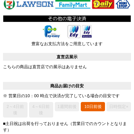
豊富なお支払方法をご用意しています
直営店展示
こちらの商品は直営店での展示はありません
商品お届けの目安
※ 営業日の10：00 時点で決済が完了している場合の目安です
2～4日前
4～6日前
1週間前後
10日前後
日時指定×
後
後
■土日祝は出荷を行っておりません（営業日でのカウントとなりま
す）