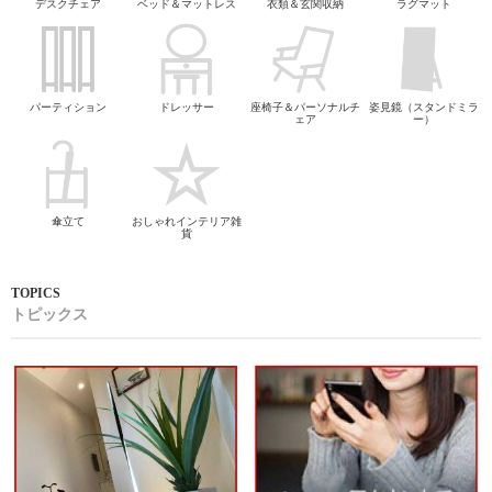
デスクチェア
ベッド＆マットレス
衣類＆玄関収納
ラグマット
パーティション
ドレッサー
座椅子＆パーソナルチ
姿見鏡（スタンドミラ
ェア
ー）
傘立て
おしゃれインテリア雑
貨
トピックス